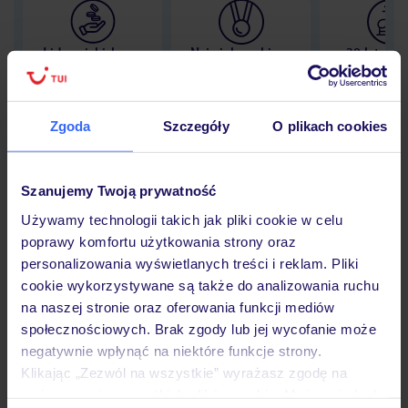
Lider niskich cen
Największe biuro
30 lat w P
podróży w Polsce
Zgoda
Szczegóły
O plikach cookies
Hotel
Szanujemy Twoją prywatność
Używamy technologii takich jak pliki cookie w celu
poprawy komfortu użytkowania strony oraz
Opinie
personalizowania wyświetlanych treści i reklam. Pliki
cookie wykorzystywane są także do analizowania ruchu
na naszej stronie oraz oferowania funkcji mediów
Pokoje
społecznościowych. Brak zgody lub jej wycofanie może
negatywnie wpłynąć na niektóre funkcje strony.
Klikając „Zezwól na wszystkie” wyrażasz zgodę na
Wyżywienie
umieszczenie wszystkich plików cookie. Możesz jednak