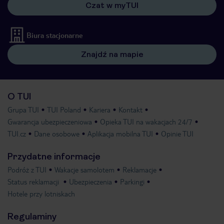
Czat w myTUI
Biura stacjonarne
Znajdź na mapie
O TUI
Grupa TUI
TUI Poland
Kariera
Kontakt
Gwarancja ubezpieczeniowa
Opieka TUI na wakacjach 24/7
TUI.cz
Dane osobowe
Aplikacja mobilna TUI
Opinie TUI
Przydatne informacje
Podróż z TUI
Wakacje samolotem
Reklamacje
Status reklamacji
Ubezpieczenia
Parkingi
Hotele przy lotniskach
Regulaminy