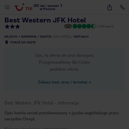
30
1
1
/
15
lat
|
numer
w Polsce
Best Western JFK Hotel
(1098 opinii)
WŁOCHY
KAMPANIA
NEAPOL
KOD HOTELU
NAP18019
POKAŻ NA MAPIE
Ups, ta oferta nie jest dostępna.
Przygotowaliśmy dla Ciebie
podobne oferty:
Zobacz inne ceny i terminy
»
Best Western JFK Hotel
-
informacje
Opis hotelu został przetłumaczony z języka angielskiego przez
narzędzie DeepL
nute
Najpopularniejsze udogodnienia: