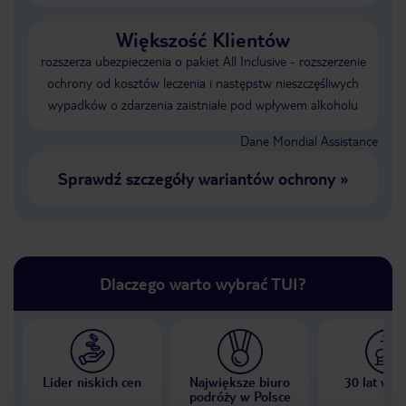
Większość Klientów
rozszerza ubezpieczenia o pakiet All Inclusive - rozszerzenie
ochrony od kosztów leczenia i następstw nieszczęśliwych
wypadków o zdarzenia zaistniałe pod wpływem alkoholu
Dane Mondial Assistance
Sprawdź szczegóły wariantów ochrony
»
Dlaczego warto wybrać TUI?
Lider niskich cen
Największe biuro
30 lat w P
podróży w Polsce