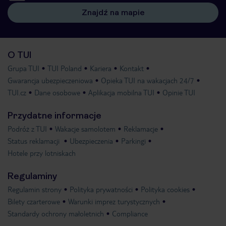
Znajdź na mapie
O TUI
Grupa TUI
TUI Poland
Kariera
Kontakt
Gwarancja ubezpieczeniowa
Opieka TUI na wakacjach 24/7
TUI.cz
Dane osobowe
Aplikacja mobilna TUI
Opinie TUI
Przydatne informacje
Podróż z TUI
Wakacje samolotem
Reklamacje
Status reklamacji
Ubezpieczenia
Parkingi
Hotele przy lotniskach
Regulaminy
Regulamin strony
Polityka prywatności
Polityka cookies
Bilety czarterowe
Warunki imprez turystycznych
Standardy ochrony małoletnich
Compliance