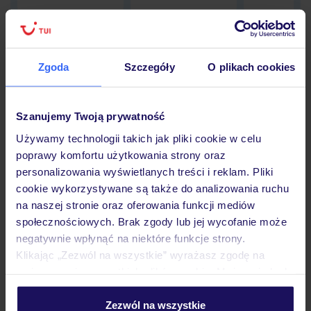
Zgoda
Szczegóły
O plikach cookies
Hotel
Szanujemy Twoją prywatność
Opinie
Używamy technologii takich jak pliki cookie w celu
poprawy komfortu użytkowania strony oraz
personalizowania wyświetlanych treści i reklam. Pliki
Pokoje
cookie wykorzystywane są także do analizowania ruchu
na naszej stronie oraz oferowania funkcji mediów
społecznościowych. Brak zgody lub jej wycofanie może
Wyżywienie
negatywnie wpłynąć na niektóre funkcje strony.
Klikając „Zezwól na wszystkie” wyrażasz zgodę na
umieszczenie wszystkich plików cookie. Możesz jednak
Atrakcje
personalizować swój wybór wchodząc w zakładkę
„Szczegóły”
Zezwól na wszystkie