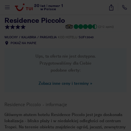
30
1
1
/
12
lat
|
numer
w Polsce
Residence Piccolo
(212 opinii)
WŁOCHY
KALABRIA
PARGHELIA
KOD HOTELU
SUF13040
POKAŻ NA MAPIE
Ups, ta oferta nie jest dostępna.
Przygotowaliśmy dla Ciebie
podobne oferty:
Zobacz inne ceny i terminy
»
Residence Piccolo
-
informacje
Głównym atutem hotelu Residence Piccolo jest jego doskonała
lokalizacja - blisko plaży i w niedalekiej odległości od centrum
nute
Tropei. Na terenie obiektu znajdziecie ogród, jacuzzi, zewnętrzny