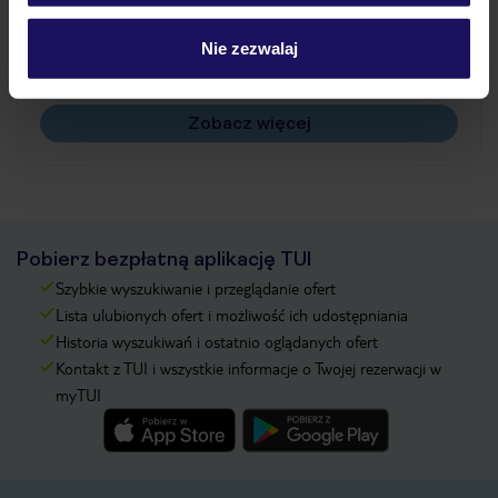
Jak zmienić uczestników/osobę zgłaszającą?
Czy w Hotelu będzie przedstawiciel TUI?
Nie zezwalaj
Na jakiej podstawie i gdzie otrzymam karty
pokładowe/bilety lotnicze?
Zobacz więcej
Pobierz bezpłatną aplikację TUI
Szybkie wyszukiwanie i przeglądanie ofert
Lista ulubionych ofert i możliwość ich udostępniania
Historia wyszukiwań i ostatnio oglądanych ofert
Kontakt z TUI i wszystkie informacje o Twojej rezerwacji w
myTUI