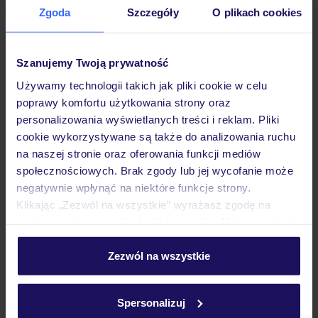
Zgoda
Szczegóły
O plikach cookies
Hotel
Szanujemy Twoją prywatność
Pokoje
Używamy technologii takich jak pliki cookie w celu
poprawy komfortu użytkowania strony oraz
personalizowania wyświetlanych treści i reklam. Pliki
Wyżywienie
cookie wykorzystywane są także do analizowania ruchu
na naszej stronie oraz oferowania funkcji mediów
społecznościowych. Brak zgody lub jej wycofanie może
Atrakcje
negatywnie wpłynąć na niektóre funkcje strony.
Klikając „Zezwól na wszystkie” wyrażasz zgodę na
umieszczenie wszystkich plików cookie. Możesz jednak
Ważne informacje
personalizować swój wybór wchodząc w zakładkę
„Szczegóły”
Zezwól na wszystkie
Szczegółowe informacje o plikach cookie znajdziesz
w
polityce plików cookies
oraz
polityce prywatności
.
Często zadawane pytania
Spersonalizuj