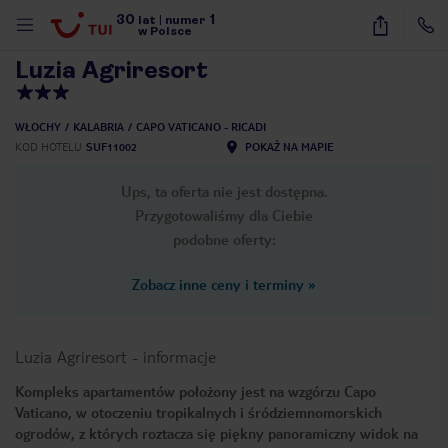
30
1
1
/
39
lat
|
numer
w Polsce
Luzia Agriresort
WŁOCHY
KALABRIA
CAPO VATICANO - RICADI
KOD HOTELU
SUF11002
POKAŻ NA MAPIE
Ups, ta oferta nie jest dostępna.
Przygotowaliśmy dla Ciebie
podobne oferty:
Zobacz inne ceny i terminy
»
Luzia Agriresort
-
informacje
Kompleks apartamentów położony jest na wzgórzu Capo
Vaticano, w otoczeniu tropikalnych i śródziemnomorskich
nute
ogrodów, z których roztacza się piękny panoramiczny widok na