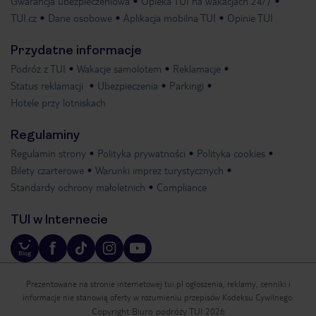
Gwarancja ubezpieczeniowa
Opieka TUI na wakacjach 24/7
TUI.cz
Dane osobowe
Aplikacja mobilna TUI
Opinie TUI
Przydatne informacje
Podróż z TUI
Wakacje samolotem
Reklamacje
Status reklamacji
Ubezpieczenia
Parkingi
Hotele przy lotniskach
Regulaminy
Regulamin strony
Polityka prywatności
Polityka cookies
Bilety czarterowe
Warunki imprez turystycznych
Standardy ochrony małoletnich
Compliance
TUI w Internecie
Prezentowane na stronie internetowej tui.pl ogłoszenia, reklamy, cenniki i
informacje nie stanowią oferty w rozumieniu przepisów Kodeksu Cywilnego.
Copyright Biuro podróży TUI 2026