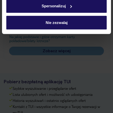
w
polityce plików cookies
oraz
polityce prywatności
.
Spersonalizuj
Często zadawane pytania
Nie zezwalaj
Jak zmienić uczestników/osobę zgłaszającą?
Czy w Hotelu będzie przedstawiciel TUI?
Na jakiej podstawie i gdzie otrzymam karty
pokładowe/bilety lotnicze?
Zobacz więcej
Pobierz bezpłatną aplikację TUI
Szybkie wyszukiwanie i przeglądanie ofert
Lista ulubionych ofert i możliwość ich udostępniania
Historia wyszukiwań i ostatnio oglądanych ofert
Kontakt z TUI i wszystkie informacje o Twojej rezerwacji w
myTUI