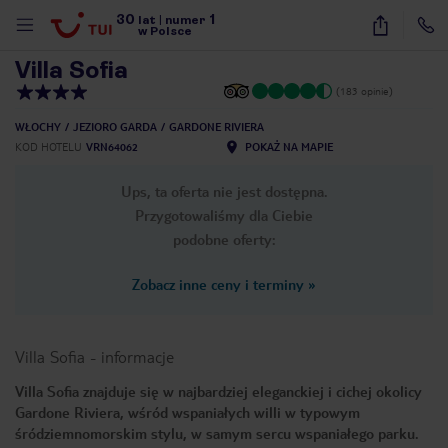
30
1
1
/
20
lat
|
numer
w Polsce
Villa Sofia
(183 opinie)
WŁOCHY
JEZIORO GARDA
GARDONE RIVIERA
KOD HOTELU
VRN64062
POKAŻ NA MAPIE
Ups, ta oferta nie jest dostępna.
Przygotowaliśmy dla Ciebie
podobne oferty:
Zobacz inne ceny i terminy
»
Villa Sofia
-
informacje
Villa Sofia znajduje się w najbardziej eleganckiej i cichej okolicy
Gardone Riviera, wśród wspaniałych willi w typowym
nute
śródziemnomorskim stylu, w samym sercu wspaniałego parku.