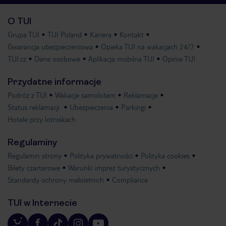
O TUI
Grupa TUI
TUI Poland
Kariera
Kontakt
Gwarancja ubezpieczeniowa
Opieka TUI na wakacjach 24/7
TUI.cz
Dane osobowe
Aplikacja mobilna TUI
Opinie TUI
Przydatne informacje
Podróż z TUI
Wakacje samolotem
Reklamacje
Status reklamacji
Ubezpieczenia
Parkingi
Hotele przy lotniskach
Regulaminy
Regulamin strony
Polityka prywatności
Polityka cookies
Bilety czarterowe
Warunki imprez turystycznych
Standardy ochrony małoletnich
Compliance
TUI w Internecie