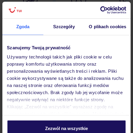
Lider niskich cen
Największe biuro
30 lat w P
podróży w Polsce
Zgoda
Szczegóły
O plikach cookies
Szanujemy Twoją prywatność
Hotel
Używamy technologii takich jak pliki cookie w celu
poprawy komfortu użytkowania strony oraz
personalizowania wyświetlanych treści i reklam. Pliki
Pokoje
cookie wykorzystywane są także do analizowania ruchu
na naszej stronie oraz oferowania funkcji mediów
społecznościowych. Brak zgody lub jej wycofanie może
Wyżywienie
negatywnie wpłynąć na niektóre funkcje strony.
Klikając „Zezwól na wszystkie” wyrażasz zgodę na
umieszczenie wszystkich plików cookie. Możesz jednak
Atrakcje
personalizować swój wybór wchodząc w zakładkę
„Szczegóły”
Zezwól na wszystkie