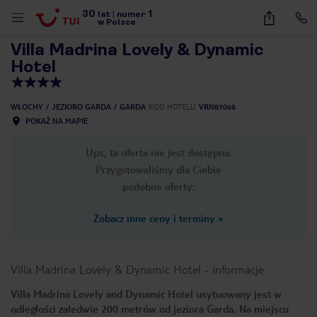
30
1
1
/
21
lat
|
numer
w Polsce
Villa Madrina Lovely & Dynamic
Hotel
WŁOCHY
JEZIORO GARDA
GARDA
KOD HOTELU
VRN81068
POKAŻ NA MAPIE
Ups, ta oferta nie jest dostępna.
Przygotowaliśmy dla Ciebie
podobne oferty:
Zobacz inne ceny i terminy
»
Villa Madrina Lovely & Dynamic Hotel
-
informacje
Villa Madrina Lovely and Dynamic Hotel usytuowany jest w
nute
odległości zaledwie 200 metrów od jeziora Garda. Na miejscu