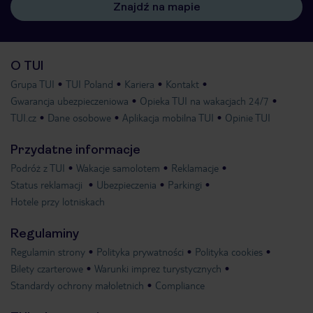
Znajdź na mapie
O TUI
Grupa TUI
TUI Poland
Kariera
Kontakt
Gwarancja ubezpieczeniowa
Opieka TUI na wakacjach 24/7
TUI.cz
Dane osobowe
Aplikacja mobilna TUI
Opinie TUI
Przydatne informacje
Podróż z TUI
Wakacje samolotem
Reklamacje
Status reklamacji
Ubezpieczenia
Parkingi
Hotele przy lotniskach
Regulaminy
Regulamin strony
Polityka prywatności
Polityka cookies
Bilety czarterowe
Warunki imprez turystycznych
Standardy ochrony małoletnich
Compliance