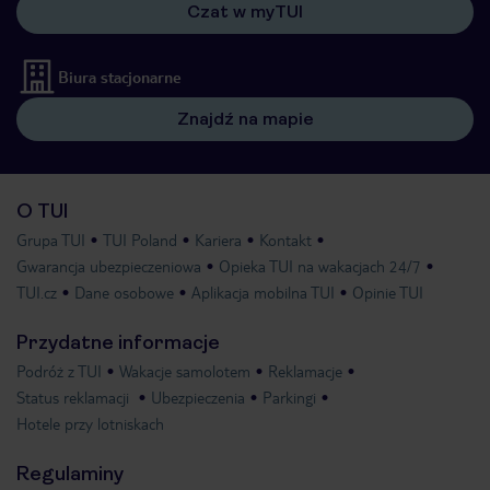
Czat w myTUI
Biura stacjonarne
Znajdź na mapie
O TUI
Grupa TUI
TUI Poland
Kariera
Kontakt
Gwarancja ubezpieczeniowa
Opieka TUI na wakacjach 24/7
TUI.cz
Dane osobowe
Aplikacja mobilna TUI
Opinie TUI
Przydatne informacje
Podróż z TUI
Wakacje samolotem
Reklamacje
Status reklamacji
Ubezpieczenia
Parkingi
Hotele przy lotniskach
Regulaminy