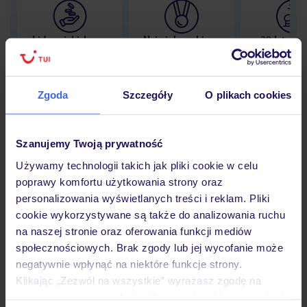
Lider niskich cen
Największe biuro
30 lat w P
podróży w Polsce
Zgoda
Szczegóły
O plikach cookies
Hotel
Szanujemy Twoją prywatność
Używamy technologii takich jak pliki cookie w celu
poprawy komfortu użytkowania strony oraz
Opinie
personalizowania wyświetlanych treści i reklam. Pliki
cookie wykorzystywane są także do analizowania ruchu
na naszej stronie oraz oferowania funkcji mediów
Pokoje
społecznościowych. Brak zgody lub jej wycofanie może
negatywnie wpłynąć na niektóre funkcje strony.
Klikając „Zezwól na wszystkie” wyrażasz zgodę na
Wyżywienie
umieszczenie wszystkich plików cookie. Możesz jednak