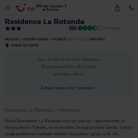
30
1
1
/
11
lat
|
numer
w Polsce
Residence La Rotonda
(412 opinii)
WŁOCHY
JEZIORO GARDA
TIGNALE
KOD HOTELU
VRN70051
POKAŻ NA MAPIE
Ups, ta oferta nie jest dostępna.
Przygotowaliśmy dla Ciebie
podobne oferty:
Zobacz inne ceny i terminy
»
Residence La Rotonda
-
informacje
Hotel Residence La Rotonda oferuje pokoje i apartamenty w
miejscowości Tignale, na zachodnim brzegu jeziora Garda. Goście
nute
mogą podziwiać rozległe widoki na jezioro i góry, a do ich