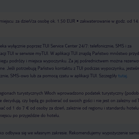
miejscu: za dzień/za osobę ok. 1.50 EUR
zakwaterowanie w godz. od 14:
a wyłącznie poprzez TUI Service Center 24/7: telefonicznie, SMS i za
acji TUI w serwisie myTUI. W aplikacji TUI znajdą Państwo mnóstwo przy
biegu podróży i miejsca wypoczynku. Za jej pośrednictwem można rezerw
wne. Jeśli potrzebują Państwo kontaktu z TUI podczas wypoczynku, jeste
icznie, SMS-owo lub za pomocą czatu w aplikacji TUI. Szczegóły
tutaj
.
regionach turystycznych Włoch wprowadzono podatek turystyczny (podo
ze decydują, czy będą go pobierać od swoich gości i nie jest on zależny od 
ć od 1 do 7 € od osoby za dzień, zależnie od regionu i standardu hotelu
miejscu po przyjeździe do hotelu.
otnisko odbywa się we własnym zakresie. Rekomendujemy wypożyczenie sa