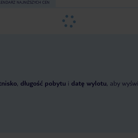
LENDARZ NAJNIŻSZYCH CEN
tnisko
,
długość pobytu
i
datę wylotu
, aby wyświe