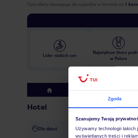
Opis oferty obowiązuje dla wyjazdów w terminie
od
1 kwie
Największe biuro podr
Lider niskich cen
w Polsce
Hotel
top
Zgoda
Hotel
Szanujemy Twoją prywatno
Dla dzieci
Używamy technologii takich 
wysokie krzesełko dla dzieci
wyświetlanych treści i rekla
opłat
pokój zabaw dla dzie