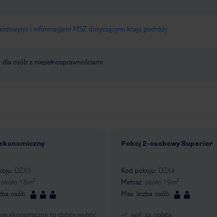
jazdowymi i informacjami MSZ dotyczącymi kraju podróży
.
y dla osób z niepełnosprawnościami
 ekonomiczny
Pokój 2-osobowy Superior
2
1 /
1
koju
:
DZX3
Kod pokoju
:
DZX4
2
2
:
około
18
m
Metraż
:
około
19
m
czba osób
:
Max. liczba osób
:
oje ekonomiczne to dobry wybór
sejf: za opłatą