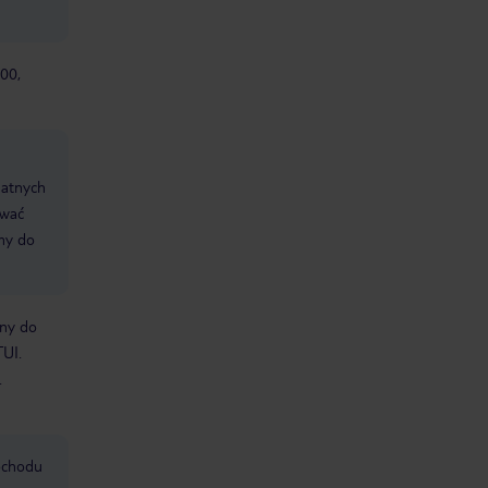
00,
datnych
ować
śmy do
bny do
TUI.
.
mochodu