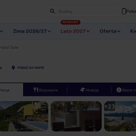
Pobi
Wpisz frazę, której szukasz
NOWOŚĆ
Zima 2026/27
Lato 2027
Oferta
Ki
Hotel Sole
8
POKAŻ NA MAPIE
Pokoje
Wyżywienie
Atrakcje
Ważne i
+
23