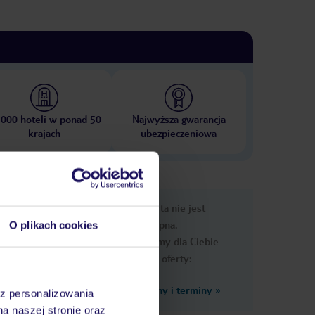
 000 hoteli w ponad 50
Najwyższa gwarancja
krajach
ubezpieczeniowa
nformacje
Ups, ta oferta nie jest
dostępna.
O plikach cookies
Przygotowaliśmy dla Ciebie
podobne oferty:
Zobacz inne ceny i terminy
»
az personalizowania
na naszej stronie oraz