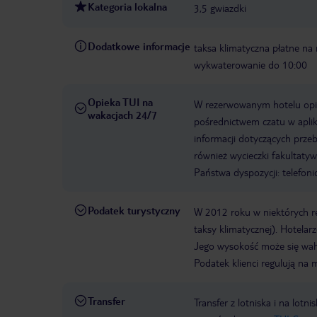
Kategoria lokalna
3,5 gwiazdki
Dodatkowe informacje
taksa klimatyczna płatne na 
wykwaterowanie do 10:00
Opieka TUI na
W rezerwowanym hotelu opiek
wakacjach 24/7
pośrednictwem czatu w aplik
informacji dotyczących prze
również wycieczki fakultaty
Państwa dyspozycji: telefon
Podatek turystyczny
W 2012 roku w niektórych 
taksy klimatycznej). Hotelar
Jego wysokość może się waha
Podatek klienci regulują na 
Transfer
Transfer z lotniska i na l