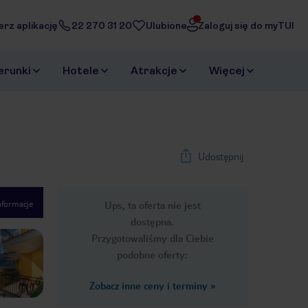
erz aplikację
22 270 31 20
Ulubione
Zaloguj się do myTUI
erunki
Hotele
Atrakcje
Więcej
Udostępnij
nformacje
Ups, ta oferta nie jest
1
/
29
dostępna.
Next slide
Przygotowaliśmy dla Ciebie
podobne oferty:
Zobacz inne ceny i terminy
»