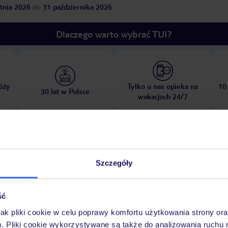
tnia 2026
do
31 października 2026
Dlaczego warto wybrać TUI?
óży
Tylko u nas opieka na
10
30 lat w Polsce
wakacjach 24/7
Pokoje
Wyżywienie
Atrakcje
Ważne i
Szczegóły
ść
jak pliki cookie w celu poprawy komfortu użytkowania strony or
miniklub: od 3 do 10 lat, lipiec i sierpień, kilka razy w tygodniu, bez
m. Pliki cookie wykorzystywane są także do analizowania ruchu 
ci