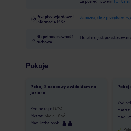
za pośrednictwem
TUI Cars.
Przepisy wjazdowe i
Zapoznaj się z przepisami w
informacje MSZ
Niepełnosprawność
Hotel nie jest przystosowan
ruchowa
Pokoje
Pokój 2-osobowy z widokiem na
Pokój
1 /
jezioro
1 /
2
Kod po
Kod pokoju
:
DZS2
Metraż
2
Metraż
:
około
18
m
Max. li
Max. liczba osób
:
Pok