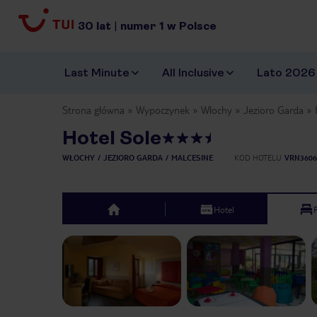
30
lat
|
numer
1
w Polsce
Last Minute
All Inclusive
Lato 2026
Strona główna
Wypoczynek
Włochy
Jezioro Garda
Hotel Sole
WŁOCHY
JEZIORO GARDA
MALCESINE
KOD HOTELU
VRN3606
Hotel
top
Previous slide