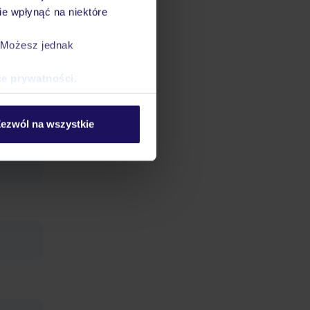
e wpłynąć na niektóre
. Możesz jednak
uzzi: od
ce prywatności
.
14:00-
ia na
ezwól na wszystkie