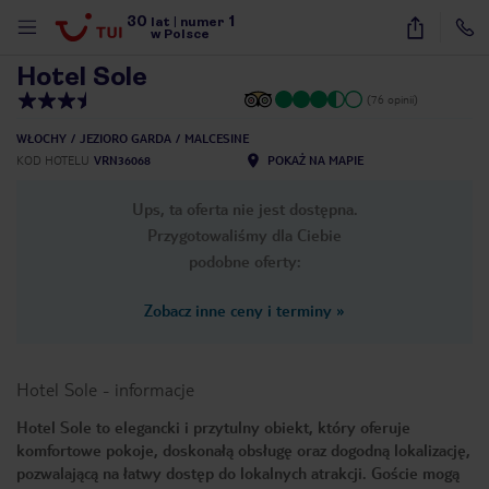
30
1
1
/
29
lat
|
numer
w Polsce
Hotel Sole
(76 opinii)
WŁOCHY
JEZIORO GARDA
MALCESINE
KOD HOTELU
VRN36068
POKAŻ NA MAPIE
Ups, ta oferta nie jest dostępna.
Przygotowaliśmy dla Ciebie
podobne oferty:
Zobacz inne ceny i terminy
»
Hotel Sole
-
informacje
Hotel Sole to elegancki i przytulny obiekt, który oferuje
komfortowe pokoje, doskonałą obsługę oraz dogodną lokalizację,
nute
pozwalającą na łatwy dostęp do lokalnych atrakcji. Goście mogą