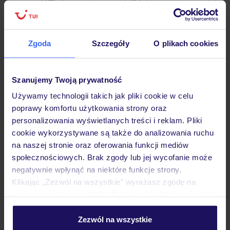
Lider niskich cen
Największe biuro
30 lat w P
podróży w Polsce
Zgoda
Szczegóły
O plikach cookies
Szanujemy Twoją prywatność
Hotel
Używamy technologii takich jak pliki cookie w celu
poprawy komfortu użytkowania strony oraz
personalizowania wyświetlanych treści i reklam. Pliki
Pokoje
cookie wykorzystywane są także do analizowania ruchu
na naszej stronie oraz oferowania funkcji mediów
społecznościowych. Brak zgody lub jej wycofanie może
Wyżywienie
negatywnie wpłynąć na niektóre funkcje strony.
Klikając „Zezwól na wszystkie” wyrażasz zgodę na
umieszczenie wszystkich plików cookie. Możesz jednak
Atrakcje
personalizować swój wybór wchodząc w zakładkę
„Szczegóły”
Zezwól na wszystkie