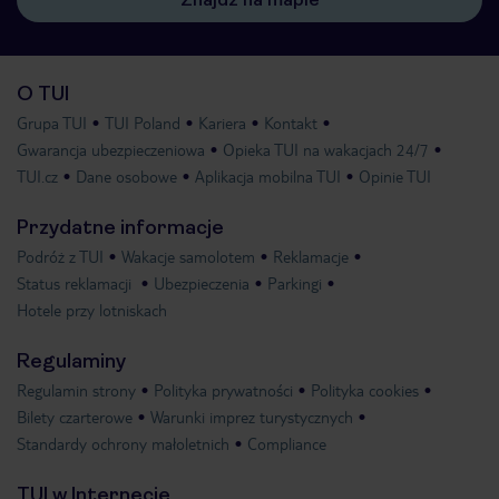
O TUI
Grupa TUI
TUI Poland
Kariera
Kontakt
Gwarancja ubezpieczeniowa
Opieka TUI na wakacjach 24/7
TUI.cz
Dane osobowe
Aplikacja mobilna TUI
Opinie TUI
Przydatne informacje
Podróż z TUI
Wakacje samolotem
Reklamacje
Status reklamacji
Ubezpieczenia
Parkingi
Hotele przy lotniskach
Regulaminy
Regulamin strony
Polityka prywatności
Polityka cookies
Bilety czarterowe
Warunki imprez turystycznych
Standardy ochrony małoletnich
Compliance
TUI w Internecie