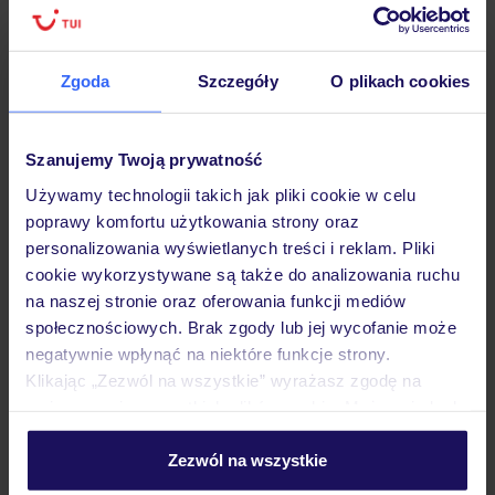
Lider niskich cen
Największe biuro
30 lat w P
podróży w Polsce
Zgoda
Szczegóły
O plikach cookies
Szanujemy Twoją prywatność
Hotel
Używamy technologii takich jak pliki cookie w celu
poprawy komfortu użytkowania strony oraz
Pokoje
personalizowania wyświetlanych treści i reklam. Pliki
cookie wykorzystywane są także do analizowania ruchu
na naszej stronie oraz oferowania funkcji mediów
Wyżywienie
społecznościowych. Brak zgody lub jej wycofanie może
negatywnie wpłynąć na niektóre funkcje strony.
Klikając „Zezwól na wszystkie” wyrażasz zgodę na
Atrakcje
umieszczenie wszystkich plików cookie. Możesz jednak
personalizować swój wybór wchodząc w zakładkę
„Szczegóły”
Zezwól na wszystkie
Szczegółowe informacje o plikach cookie znajdziesz
Ważne informacje