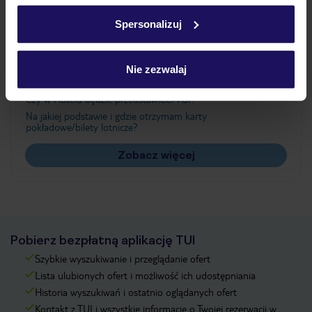
w
polityce plików cookies
oraz
polityce prywatności
.
Spersonalizuj
Często zadawane pytania
Nie zezwalaj
Jak zmienić uczestników/osobę zgłaszającą?
Czy w Hotelu będzie przedstawiciel TUI?
Na jakiej podstawie i gdzie otrzymam karty
pokładowe/bilety lotnicze?
Zobacz więcej
Pobierz bezpłatną aplikację TUI
Szybkie wyszukiwanie i przeglądanie ofert
Lista ulubionych ofert i możliwość ich udostępniania
Historia wyszukiwań i ostatnio oglądanych ofert
Kontakt z TUI i wszystkie informacje o Twojej rezerwacji w