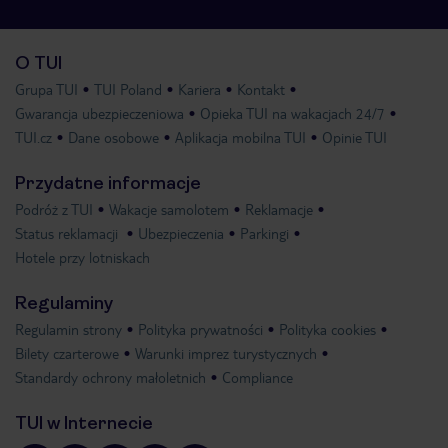
O TUI
Grupa TUI
TUI Poland
Kariera
Kontakt
Gwarancja ubezpieczeniowa
Opieka TUI na wakacjach 24/7
TUI.cz
Dane osobowe
Aplikacja mobilna TUI
Opinie TUI
Przydatne informacje
Podróż z TUI
Wakacje samolotem
Reklamacje
Status reklamacji
Ubezpieczenia
Parkingi
Hotele przy lotniskach
Regulaminy
Regulamin strony
Polityka prywatności
Polityka cookies
Bilety czarterowe
Warunki imprez turystycznych
Standardy ochrony małoletnich
Compliance
TUI w Internecie