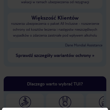
wakacji w ramach ubezpieczenia od rezygnacji
Większość Klientów
rozszerza ubezpieczenia o pakiet All Inclusive - rozszerzenie
ochrony od kosztów leczenia i następstw nieszczęśliwych
wypadków o zdarzenia zaistniałe pod wpływem alkoholu
Dane Mondial Assistance
Sprawdź szczegóły wariantów ochrony
»
Dlaczego warto wybrać TUI?