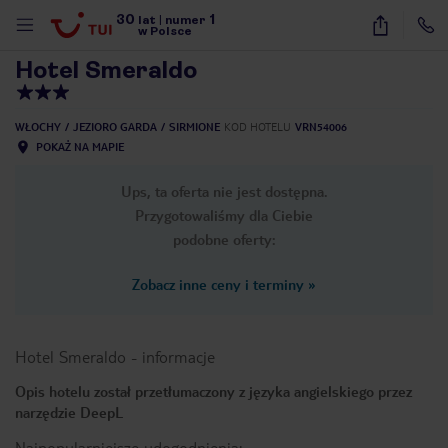
30
1
1
/
6
lat
|
numer
w Polsce
Hotel Smeraldo
WŁOCHY
JEZIORO GARDA
SIRMIONE
KOD HOTELU
VRN54006
POKAŻ NA MAPIE
Ups, ta oferta nie jest dostępna.
Przygotowaliśmy dla Ciebie
podobne oferty:
Zobacz inne ceny i terminy
»
Hotel Smeraldo
-
informacje
Opis hotelu został przetłumaczony z języka angielskiego przez
narzędzie DeepL
nute
Najpopularniejsze udogodnienia: