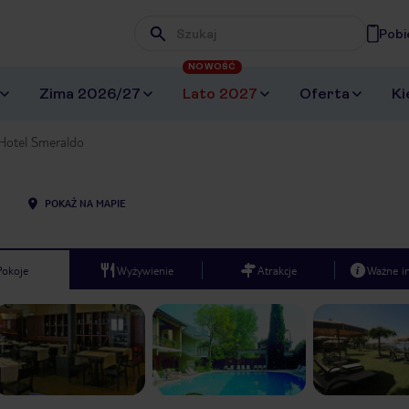
Pobi
Wpisz frazę, której szukasz
NOWOŚĆ
Zima 2026/27
Lato 2027
Oferta
Ki
Hotel Smeraldo
POKAŻ NA MAPIE
Pokoje
Wyżywienie
Atrakcje
Ważne i