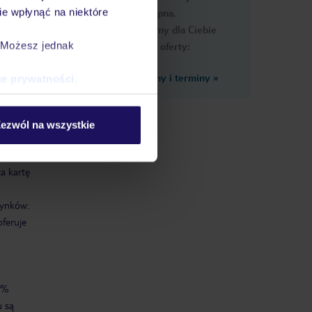
e wpłynąć na niektóre
dostępna.
Przygotowaliśmy dla Ciebie
. Możesz jednak
podobne oferty:
Zobacz inne ceny i terminy
»
ce prywatności
.
gielski,
ezwól na wszystkie
atnie,
łatnie,
a kartę
dynków:
oferuje
80%
u są