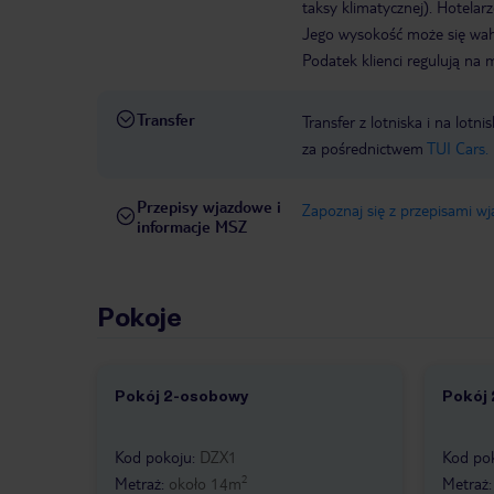
taksy klimatycznej). Hotelar
Jego wysokość może się waha
Podatek klienci regulują na 
Transfer
Transfer z lotniska i na l
za pośrednictwem
TUI Cars.
Przepisy wjazdowe i
Zapoznaj się z przepisami w
informacje MSZ
Pokoje
Pokój 2-osobowy
Pokój
1 /
1
1 /
Kod pokoju
:
DZX1
Kod po
2
Metraż
:
około
14
m
Metraż