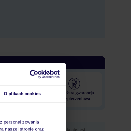
 000 hoteli w ponad 50
Najwyższa gwarancja
O plikach cookies
krajach
ubezpieczeniowa
az personalizowania
nformacje
na naszej stronie oraz
Ups, ta oferta nie jest