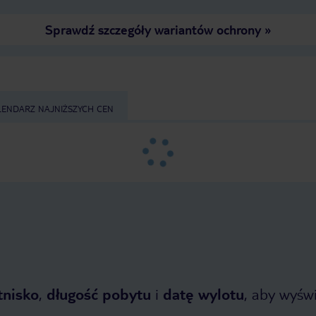
Sprawdź szczegóły wariantów ochrony
»
LENDARZ NAJNIŻSZYCH CEN
tnisko
,
długość pobytu
i
datę wylotu
, aby wyświe