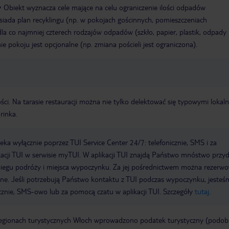
Obiekt wyznacza cele mające na celu ograniczenie ilości odpadów
siada plan recyklingu (np. w pokojach gościnnych, pomieszczeniach
la co najmniej czterech rodzajów odpadów (szkło, papier, plastik, odpady
ie pokoju jest opcjonalne (np. zmiana pościeli jest ograniczona).
ści. Na tarasie restauracji można nie tylko delektować się typowymi lokal
rinka.
a wyłącznie poprzez TUI Service Center 24/7: telefonicznie, SMS i za
acji TUI w serwisie myTUI. W aplikacji TUI znajdą Państwo mnóstwo przy
biegu podróży i miejsca wypoczynku. Za jej pośrednictwem można rezerw
wne. Jeśli potrzebują Państwo kontaktu z TUI podczas wypoczynku, jeste
icznie, SMS-owo lub za pomocą czatu w aplikacji TUI. Szczegóły
tutaj
.
regionach turystycznych Włoch wprowadzono podatek turystyczny (podo