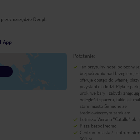
o przez narzędzie DeepL
I App
Położenie:
Ten przytulny hotel położony je
bezpośrednio nad brzegiem jezi
oferuje dostęp do własnej plaży
przystani dla łodzi. Piękne parki
urokliwe bary i zabytki znajdują
odległości spaceru, takie jak ma
stare miasto Sirmione ze
średniowiecznym zamkiem.
Lotnisko Werona "Catullo" ok.
Plaża bezpośrednio
Centrum miasta / centrum Sirm
500 m