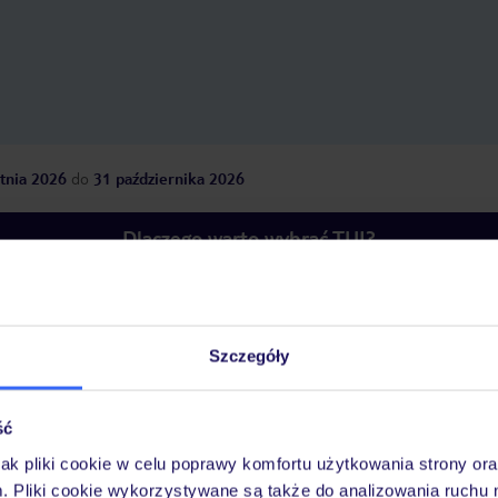
tnia 2026
do
31 października 2026
Dlaczego warto wybrać TUI?
óży
Tylko u nas opieka na
10
Szczegóły
30 lat w Polsce
wakacjach 24/7
ść
jak pliki cookie w celu poprawy komfortu użytkowania strony or
Pokoje
Wyżywienie
Atrakcje
Ważne i
m. Pliki cookie wykorzystywane są także do analizowania ruchu 