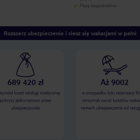
Plaża bezpośrednio
Rozszerz ubezpieczenie i ciesz się wakacjami w pełni
689 420 zł
Aż 9002
 wyniósł koszt obsługi medycznej
w przypadku tylu rezerwacji Kl
pokryty jednorazowo przez
otrzymali zwrot kosztów wakac
ubezpieczyciela
ramach ubezpieczenia od rezyg