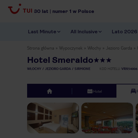
30
lat
|
numer
1
w Polsce
Last Minute
All Inclusive
Lato 2026
Strona główna
Wypoczynek
Włochy
Jezioro Garda
Hotel Smeraldo
WŁOCHY
JEZIORO GARDA
SIRMIONE
KOD HOTELU
VRN54006
Hotel
top
Previous slide