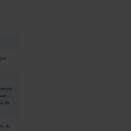
nymi
datnych
ować
śmy do
bny do