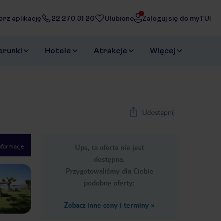
erz aplikację
22 270 31 20
Ulubione
Zaloguj się do myTUI
erunki
Hotele
Atrakcje
Więcej
Udostępnij
nformacje
Ups, ta oferta nie jest
1
/
6
dostępna.
Next slide
Przygotowaliśmy dla Ciebie
podobne oferty:
Zobacz inne ceny i terminy
»