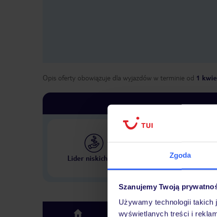
Opis oferty obowiązuje dla wyjazdów w terminie
od
1 kwie
Największe biuro podr
Zgoda
Lider niskich cen
w Polsce
Szanujemy Twoją prywatno
Używamy technologii takich 
Hotel
wyświetlanych treści i rekla
top