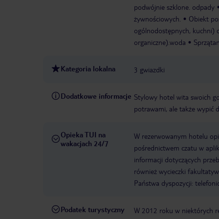
podwójnie szklone. odpady
żywnościowych.
Obiekt po
ogólnodostępnych, kuchni) d
organiczne).woda
Sprzątan
Kategoria lokalna
3 gwiazdki
Dodatkowe informacje
Stylowy hotel wita swoich go
potrawami, ale także wypić d
Opieka TUI na
W rezerwowanym hotelu opiek
wakacjach 24/7
pośrednictwem czatu w aplik
informacji dotyczących prze
również wycieczki fakultaty
Państwa dyspozycji: telefon
Podatek turystyczny
W 2012 roku w niektórych 