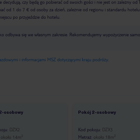
ze decydują, czy będą go pobierać od swoich gości i nie jest on zależny od 
ć od 1 do 7 € od osoby za dzień, zależnie od regionu i standardu hotelu
miejscu po przyjeździe do hotelu.
otnisko odbywa się we własnym zakresie. Rekomendujemy wypożyczenie sa
jazdowymi i informacjami MSZ dotyczącymi kraju podróży
.
 2-osobowy
Pokój 2-osobowy
1
1 /
1
koju
:
DZX2
Kod pokoju
:
DZX3
2
2
:
około
14
m
Metraż
:
około
18
m