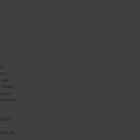
st
ora i
 oraz
, sklepy,
 się w
lownicze
 25 km
ione ok.