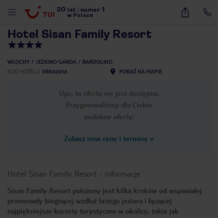
30
1
1
/
15
lat
|
numer
w Polsce
Hotel Sisan Family Resort
WŁOCHY
JEZIORO GARDA
BARDOLINO
KOD HOTELU
VRN82056
POKAŻ NA MAPIE
Ups, ta oferta nie jest dostępna.
Przygotowaliśmy dla Ciebie
podobne oferty:
Zobacz inne ceny i terminy
»
Hotel Sisan Family Resort
-
informacje
Sisan Family Resort położony jest kilka kroków od wspaniałej
promenady biegnącej wzdłuż brzegu jeziora i łączącej
nute
najpiękniejsze kurorty turystyczne w okolicy, takie jak