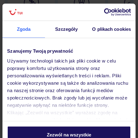
Lider niskich cen
Największe biuro
30 lat w P
podróży w Polsce
Zgoda
Szczegóły
O plikach cookies
Szanujemy Twoją prywatność
Hotel
Używamy technologii takich jak pliki cookie w celu
poprawy komfortu użytkowania strony oraz
personalizowania wyświetlanych treści i reklam. Pliki
Pokoje
cookie wykorzystywane są także do analizowania ruchu
na naszej stronie oraz oferowania funkcji mediów
społecznościowych. Brak zgody lub jej wycofanie może
Wyżywienie
negatywnie wpłynąć na niektóre funkcje strony.
Klikając „Zezwól na wszystkie” wyrażasz zgodę na
umieszczenie wszystkich plików cookie. Możesz jednak
Atrakcje
personalizować swój wybór wchodząc w zakładkę
„Szczegóły”
Zezwól na wszystkie