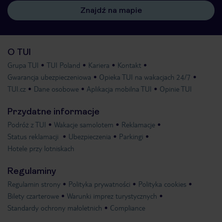
Znajdź na mapie
O TUI
Grupa TUI
TUI Poland
Kariera
Kontakt
Gwarancja ubezpieczeniowa
Opieka TUI na wakacjach 24/7
TUI.cz
Dane osobowe
Aplikacja mobilna TUI
Opinie TUI
Przydatne informacje
Podróż z TUI
Wakacje samolotem
Reklamacje
Status reklamacji
Ubezpieczenia
Parkingi
Hotele przy lotniskach
Regulaminy
Regulamin strony
Polityka prywatności
Polityka cookies
Bilety czarterowe
Warunki imprez turystycznych
Standardy ochrony małoletnich
Compliance