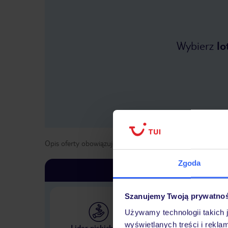
Wybierz
lo
Opis oferty obowiązuje dla wyjazdów w terminie
od
1 kwie
Zgoda
Szanujemy Twoją prywatno
Używamy technologii takich 
Największe biuro podr
wyświetlanych treści i rekla
Lider niskich cen