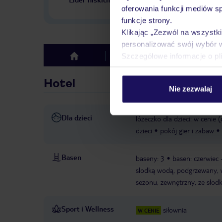
w Polsce
oferowania funkcji mediów s
funkcje strony.
Klikając „Zezwól na wszystk
personalizować swój wybór 
Szczegółowe informacje o pl
Hotel
Opinie
top
Hotel
Nie zezwalaj
Dla dzieci
łóżeczko dla dzieci: w cenie 
dzieci
pokój gier i zabaw
Basen
baseny: 3
basen: czerwiec 
słodką wodą, podgrzewany, 
sezonu, zewnętrzny, ze słod
Sport i Wellness
siłownia
W CENIE