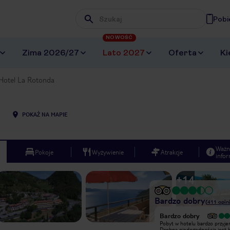
Pobi
Wpisz frazę, której szukasz
NOWOŚĆ
Zima 2026/27
Lato 2027
Oferta
Ki
Hotel La Rotonda
POKAŻ NA MAPIE
Ważn
Pokoje
Wyżywienie
Atrakcje
infor
+
14
Bardzo dobry
(
411
opini
Bardzo dobry
Bardzo dobry
Obszerne apartamenty z w pełni
Pobyt w hotelu bardzo przyje
wyposażoną kuchnią i dużym
Drobną niedogodnością jest 