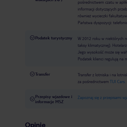
pośrednictwem czatu w aplik
informacji dotyczących prze
również wycieczki fakultaty
Państwa dyspozycji: telefon
Podatek turystyczny
W 2012 roku w niektórych 
taksy klimatycznej). Hotelar
Jego wysokość może się waha
Podatek klienci regulują na 
Transfer
Transfer z lotniska i na l
za pośrednictwem
TUI Cars.
Przepisy wjazdowe i
Zapoznaj się z przepisami w
informacje MSZ
Opinie