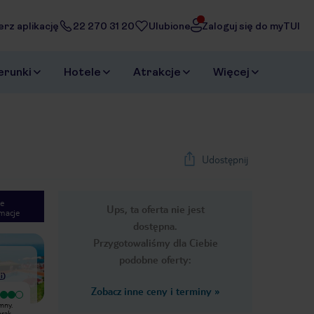
erz aplikację
22 270 31 20
Ulubione
Zaloguj się do myTUI
erunki
Hotele
Atrakcje
Więcej
Udostępnij
e
Ups, ta oferta nie jest
macje
1
/
20
dostępna.
Next slide
Przygotowaliśmy dla Ciebie
podobne oferty:
i
)
Zobacz inne ceny i terminy
»
Bardzo dobry
Bardzo ciekawy obiekt. Najpierw ...
mny.
Mieszkaliśmy w apartamencie, duża
minusy :-( Prysznic - niestety dosyć
brak
sypialnia i salon z kacikiem