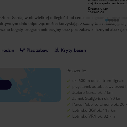
balkonem. Czysto, codzienne
czajnika w apartamencie oraz 
sprzątanie. Piękne widoki na jezioro i
pościeli. Opłata za wypozyczen
kasiap23
Dream577420
okolicę. hotel położony dość wysoko.
pościeli uwazam ze jest za dr
2016-02-18
2019-05-08
Duża ilość schodów. Blisko
szczegolnie kiedy wyjezdza sie z
zioro Garda, w niewielkiej odległości od centrum Tignale. To doskona
malowniczego miasteczka Tignale.
kilkuosobową rodziną. Koce w
Jedzenie średnie, wybór z trzech
pokojach w dośc kiepskim sta
ktywnym dniu odpocząć można korzystając z sauny lub relaksując się
dań. Bardzo dobre wino do kolacji.
Jednak widok ktory mieliśmy 
Miejsca parkingowe
balkonu rekompensuje te
wano bogaty program animacyjny oraz plac zabaw z licznymi atrakcja
przyporządkowane do pokoju. Hotel
niedogodności. Wrażenia
godny polecenia z powodu
niezapomniane. Polecam rown
zapierającego dech w piersiach
restaurację-pizzerię znajdując
położenia.
terenie hotelu. Pyszna pizza,
wina domowe, bardzo przyzwo
ceny. Polecam serdecznie.
 rodzin
Plac zabaw
Kryty basen
Położenie:
ok. 600 m od centrum Tignale
przystanek autobusowy przed 
Jezioro Garda ok. 7 km
Zamek Scaligerich ok. 50 km
Parco Pubblico Limone ok. 20
Lotnisko BGY ok. 115 km
Lotnisko VRN ok. 82 km