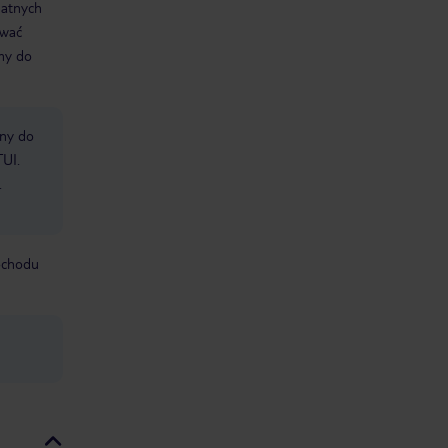
datnych
ować
śmy do
bny do
TUI.
.
mochodu