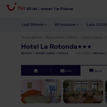
30
lat
|
numer
1
w Polsce
Last Minute
All Inclusive
Lato 2026
Strona główna
Wypoczynek
Włochy
Jezioro Garda
Hotel La Rotonda
WŁOCHY
JEZIORO GARDA
TIGNALE
KOD HOTELU
VRN70062
Hotel
Opinie
top
Previous slide