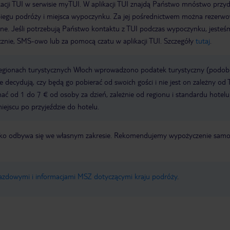
acji TUI w serwisie myTUI. W aplikacji TUI znajdą Państwo mnóstwo przy
biegu podróży i miejsca wypoczynku. Za jej pośrednictwem można rezerw
wne. Jeśli potrzebują Państwo kontaktu z TUI podczas wypoczynku, jeste
icznie, SMS-owo lub za pomocą czatu w aplikacji TUI. Szczegóły
tutaj
.
regionach turystycznych Włoch wprowadzono podatek turystyczny (podo
ze decydują, czy będą go pobierać od swoich gości i nie jest on zależny od 
ć od 1 do 7 € od osoby za dzień, zależnie od regionu i standardu hotelu
miejscu po przyjeździe do hotelu.
otnisko odbywa się we własnym zakresie. Rekomendujemy wypożyczenie sa
jazdowymi i informacjami MSZ dotyczącymi kraju podróży
.