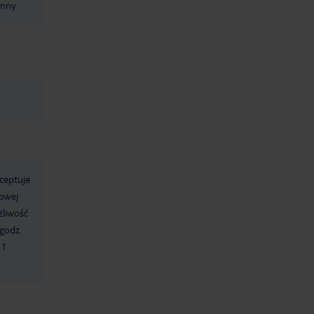
emny
ceptuje
owej
żliwość
 godz.
1