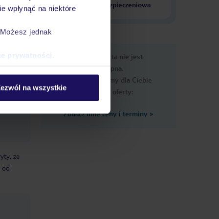
krajach
ubezpieczeniowa
e wpłynąć na niektóre
. Możesz jednak
e
ce prywatności
.
Ups, ta oferta nie jest
macje
dostępna.
Przygotowaliśmy dla Ciebie
ezwól na wszystkie
podobne oferty:
Zobacz inne ceny i terminy
»
yty, ze
i od