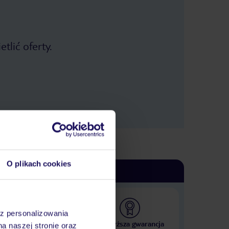
tlić oferty.
O plikach cookies
az personalizowania
 000 hoteli w ponad 50
Najwyższa gwarancja
na naszej stronie oraz