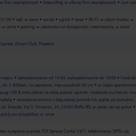
cie firm zewnętrznych
kitesurfing: w ofercie firm zewnętrznych
kort zi
- 21:00
sejf: w cenie
winda
ogród
taras
Wi-Fi: w całym hotelu, w
: w cenie
parking: w zależności od dostępności, niestrzeżony, w cenie
Express, Diners Club, Maestro
miejscu
zakwaterowanie od 16:00, wykwaterowanie do 10:00
hotel ak
, ok. 5 €/dzień, na zapytanie, max wysokość 40 cm
w części apartament
ucję 100 € oraz zabrać ze sobą pościel, ręczniki i ściereczki kuchenne, mo
 opłatą
zwiedzanie winnicy z degustacją (wtorek lub piątek po południu,
ok. Granda, Via S. Vincenzo, 30, 25080 Raffa BS, w cenie, raz na pobyt
pokój po przyjeździe, w cenie
a wyłącznie poprzez TUI Service Center 24/7: telefonicznie, SMS i za