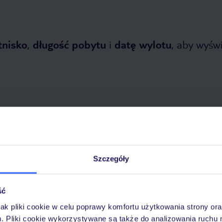
tnisko
,
długość pobytu
i
datę wylotu
, aby wyświe
tnia 2026
do
31 października 2026
Szczegóły
Dlaczego warto wybrać TUI?
ść
jak pliki cookie w celu poprawy komfortu użytkowania strony or
óży
Tylko u nas opieka na
10
m. Pliki cookie wykorzystywane są także do analizowania ruchu 
30 lat w Polsce