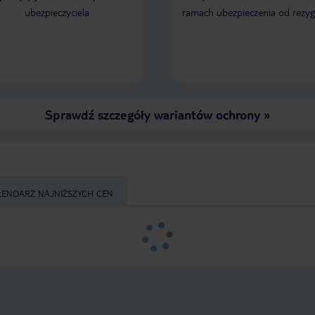
Sirmione :-) Jednak jak bym chciał w
ubezpieczyciela
ramach ubezpieczenia od rezyg
Rotondzie spędzić cały 
było by ciężko.. Mały a
mieliśmy był ok, była m
płyta gazowa, micro-fal
Zachęcam do pytania, 
odpowiem :-) Pozdraw
Sprawdź szczegóły wariantów ochrony
»
LENDARZ NAJNIŻSZYCH CEN