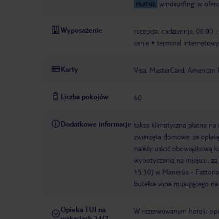
windsurfing: w ofer
PŁATNE
Wyposażenie
recepcja: codziennie, 08:00 
cenie
terminal internetowy
Karty
Visa, MasterCard, American 
Liczba pokojów
60
Dodatkowe informacje
taksa klimatyczna płatna na 
zwierzęta domowe: za opłatą
należy uiścić obowiązkową ka
wypożyczenia na miejscu, za
15:30) w Manerba - Fattoria 
butelka wina musującego na 
Opieka TUI na
W rezerwowanym hotelu opiek
wakacjach 24/7