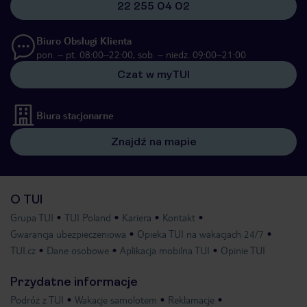
22 255 04 02
Biuro Obsługi Klienta
pon. – pt. 08:00–22:00, sob. – niedz. 09:00–21:00
Czat w myTUI
Biura stacjonarne
Znajdź na mapie
O TUI
Grupa TUI
TUI Poland
Kariera
Kontakt
Gwarancja ubezpieczeniowa
Opieka TUI na wakacjach 24/7
TUI.cz
Dane osobowe
Aplikacja mobilna TUI
Opinie TUI
Przydatne informacje
Podróż z TUI
Wakacje samolotem
Reklamacje