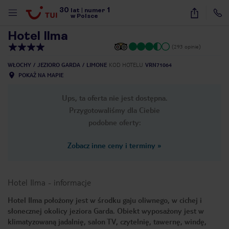
30
1
1
/
29
lat
|
numer
w Polsce
Hotel Ilma
(293 opinie)
WŁOCHY
JEZIORO GARDA
LIMONE
KOD HOTELU
VRN71064
POKAŻ NA MAPIE
Ups, ta oferta nie jest dostępna.
Przygotowaliśmy dla Ciebie
podobne oferty:
Zobacz inne ceny i terminy
»
Hotel Ilma
-
informacje
Hotel Ilma położony jest w środku gaju oliwnego, w cichej i
słonecznej okolicy jeziora Garda. Obiekt wyposażony jest w
nute
klimatyzowaną jadalnię, salon TV, czytelnię, tawernę, windę,