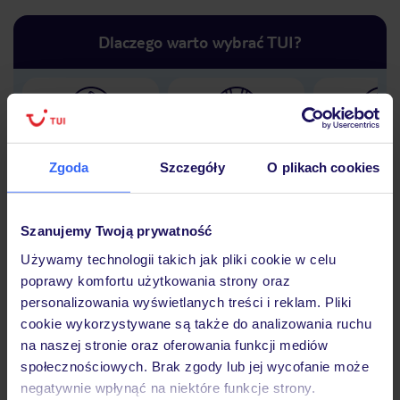
Dlaczego warto wybrać TUI?
Lider niskich cen
Największe biuro
30 lat w P
podróży w Polsce
Zgoda
Szczegóły
O plikach cookies
Szanujemy Twoją prywatność
Używamy technologii takich jak pliki cookie w celu
Hotel
poprawy komfortu użytkowania strony oraz
personalizowania wyświetlanych treści i reklam. Pliki
cookie wykorzystywane są także do analizowania ruchu
Opinie
na naszej stronie oraz oferowania funkcji mediów
społecznościowych. Brak zgody lub jej wycofanie może
negatywnie wpłynąć na niektóre funkcje strony.