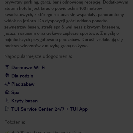
prywatny parking, garaż, bar i odnowioną recepcję. Dodatkowym
atutem hotelu jest taras o powierzchni 300 metrów
kwadratowych, z którego roztacza się wspaniały, panoramiczny
widok na jezioro. Do dyspozycji gości oddano ponadto
zewnętrzny basen, strefę spa & wellness z krytym basenem,
jacuzzi i saunami oraz ciekawe zaplecze sportowe. Z myślą o
najmłodszych przygotowano plac zabaw. Dorośli zrelaksują się
podczas wieczorów z muzyką graną na żywo.
Najpopularniejsze udogodnienia:
Darmowe Wi-Fi
Dla rodzin
Plac zabaw
Spa
Kryty basen
TUI Service Center 24/7 + TUI App
Położenie:
ok. 200 m od centrum Limone sul Garda