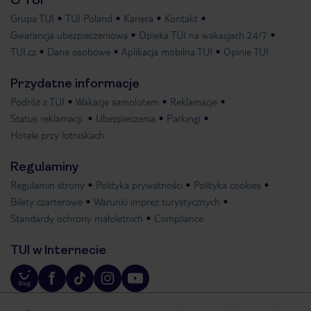
O TUI
Grupa TUI
TUI Poland
Kariera
Kontakt
Gwarancja ubezpieczeniowa
Opieka TUI na wakacjach 24/7
TUI.cz
Dane osobowe
Aplikacja mobilna TUI
Opinie TUI
Przydatne informacje
Podróż z TUI
Wakacje samolotem
Reklamacje
Status reklamacji
Ubezpieczenia
Parkingi
Hotele przy lotniskach
Regulaminy
Regulamin strony
Polityka prywatności
Polityka cookies
Bilety czarterowe
Warunki imprez turystycznych
Standardy ochrony małoletnich
Compliance
TUI w Internecie