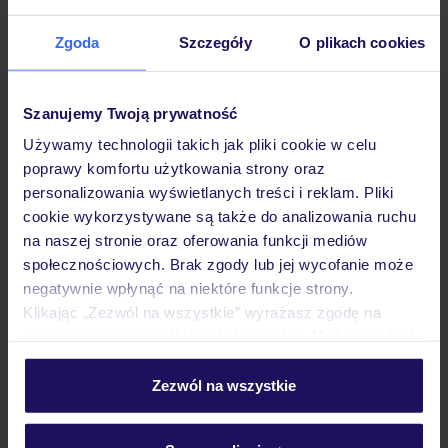
Zgoda
Szczegóły
O plikach cookies
Hotel
Szanujemy Twoją prywatność
Używamy technologii takich jak pliki cookie w celu
Pokoje
poprawy komfortu użytkowania strony oraz
personalizowania wyświetlanych treści i reklam. Pliki
cookie wykorzystywane są także do analizowania ruchu
Wyżywienie
na naszej stronie oraz oferowania funkcji mediów
społecznościowych. Brak zgody lub jej wycofanie może
negatywnie wpłynąć na niektóre funkcje strony.
Atrakcje
Klikając „Zezwól na wszystkie” wyrażasz zgodę na
umieszczenie wszystkich plików cookie. Możesz jednak
personalizować swój wybór wchodząc w zakładkę
Ważne informacje
„Szczegóły”
Zezwól na wszystkie
Szczegółowe informacje o plikach cookie znajdziesz
w
polityce plików cookies
oraz
polityce prywatności
.