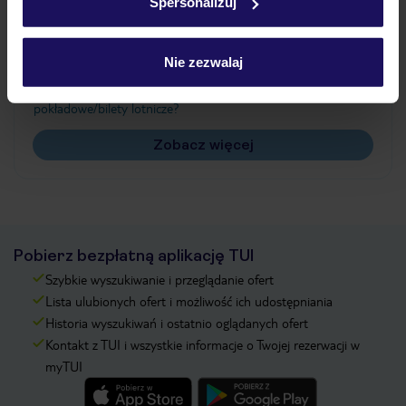
Spersonalizuj
Często zadawane pytania
Jak zmienić uczestników/osobę zgłaszającą?
Nie zezwalaj
Czy w Hotelu będzie przedstawiciel TUI?
Na jakiej podstawie i gdzie otrzymam karty
pokładowe/bilety lotnicze?
Zobacz więcej
Pobierz bezpłatną aplikację TUI
Szybkie wyszukiwanie i przeglądanie ofert
Lista ulubionych ofert i możliwość ich udostępniania
Historia wyszukiwań i ostatnio oglądanych ofert
Kontakt z TUI i wszystkie informacje o Twojej rezerwacji w
myTUI