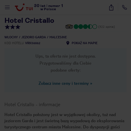
30
1
1
/
10
lat
|
numer
w Polsce
Hotel Cristallo
(322 opinie)
WŁOCHY
JEZIORO GARDA
MALCESINE
KOD HOTELU
VRN36062
POKAŻ NA MAPIE
Ups, ta oferta nie jest dostępna.
Przygotowaliśmy dla Ciebie
podobne oferty:
Zobacz inne ceny i terminy
»
Hotel Cristallo
-
informacje
Hotel Cristallo położony jest w wyjątkowej okolicy, tuż nad
jeziorem Garda i jest świetną bazą wypadową do eksplorowania
nute
turystycznego centrum miasta Malcesine. Do dyspozycji gości