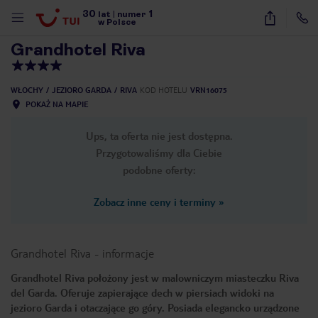
30
1
1
/
21
lat
|
numer
w Polsce
Grandhotel Riva
WŁOCHY
JEZIORO GARDA
RIVA
KOD HOTELU
VRN16075
POKAŻ NA MAPIE
Ups, ta oferta nie jest dostępna.
Przygotowaliśmy dla Ciebie
podobne oferty:
Zobacz inne ceny i terminy
»
Grandhotel Riva
-
informacje
Grandhotel Riva położony jest w malowniczym miasteczku Riva
del Garda. Oferuje zapierające dech w piersiach widoki na
nute
jezioro Garda i otaczające go góry. Posiada elegancko urządzone