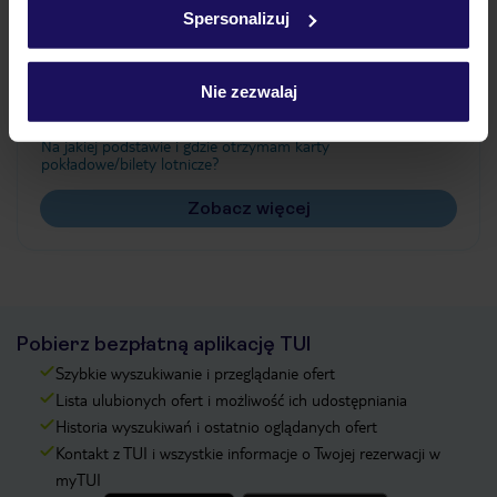
Spersonalizuj
Często zadawane pytania
Nie zezwalaj
Jak zmienić uczestników/osobę zgłaszającą?
Czy w Hotelu będzie przedstawiciel TUI?
Na jakiej podstawie i gdzie otrzymam karty
pokładowe/bilety lotnicze?
Zobacz więcej
Pobierz bezpłatną aplikację TUI
Szybkie wyszukiwanie i przeglądanie ofert
Lista ulubionych ofert i możliwość ich udostępniania
Historia wyszukiwań i ostatnio oglądanych ofert
Kontakt z TUI i wszystkie informacje o Twojej rezerwacji w
myTUI