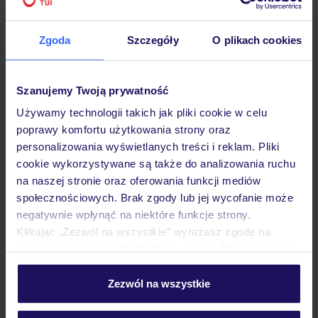
Zgoda
Szczegóły
O plikach cookies
Hotel
Szanujemy Twoją prywatność
Używamy technologii takich jak pliki cookie w celu
poprawy komfortu użytkowania strony oraz
Pokoje
personalizowania wyświetlanych treści i reklam. Pliki
cookie wykorzystywane są także do analizowania ruchu
na naszej stronie oraz oferowania funkcji mediów
Wyżywienie
społecznościowych. Brak zgody lub jej wycofanie może
negatywnie wpłynąć na niektóre funkcje strony.
Klikając „Zezwól na wszystkie” wyrażasz zgodę na
Atrakcje
umieszczenie wszystkich plików cookie. Możesz jednak
personalizować swój wybór wchodząc w zakładkę
„Szczegóły”
Zezwól na wszystkie
Ważne informacje
Szczegółowe informacje o plikach cookie znajdziesz
w
polityce plików cookies
oraz
polityce prywatności
.