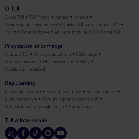
O TUI
Grupa TUI
TUI Poland
Kariera
Kontakt
Gwarancja ubezpieczeniowa
Opieka TUI na wakacjach 24/7
TUI.cz
Dane osobowe
Aplikacja mobilna TUI
Opinie TUI
Przydatne informacje
Podróż z TUI
Wakacje samolotem
Reklamacje
Status reklamacji
Ubezpieczenia
Parkingi
Hotele przy lotniskach
Regulaminy
Regulamin strony
Polityka prywatności
Polityka cookies
Bilety czarterowe
Warunki imprez turystycznych
Standardy ochrony małoletnich
Compliance
TUI w Internecie