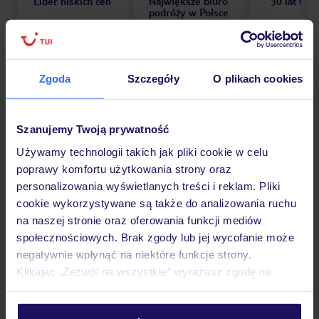
Lider niskich cen
Największe biuro
30 lat w P
podróży w Polsce
Zgoda
Szczegóły
O plikach cookies
Hotel
Szanujemy Twoją prywatność
Używamy technologii takich jak pliki cookie w celu
Opinie
poprawy komfortu użytkowania strony oraz
personalizowania wyświetlanych treści i reklam. Pliki
cookie wykorzystywane są także do analizowania ruchu
Pokoje
na naszej stronie oraz oferowania funkcji mediów
społecznościowych. Brak zgody lub jej wycofanie może
negatywnie wpłynąć na niektóre funkcje strony.
Wyżywienie
Klikając „Zezwól na wszystkie” wyrażasz zgodę na
umieszczenie wszystkich plików cookie. Możesz jednak
personalizować swój wybór wchodząc w zakładkę
Atrakcje