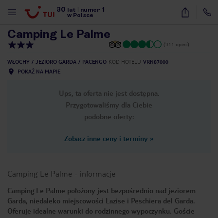
30
1
1
/
27
lat
|
numer
w Polsce
Camping Le Palme
(311 opinii)
WŁOCHY
JEZIORO GARDA
PACENGO
KOD HOTELU
VRN87000
POKAŻ NA MAPIE
Ups, ta oferta nie jest dostępna.
Przygotowaliśmy dla Ciebie
podobne oferty:
Zobacz inne ceny i terminy
»
Camping Le Palme
-
informacje
Camping Le Palme położony jest bezpośrednio nad jeziorem
Garda, niedaleko miejscowości Lazise i Peschiera del Garda.
nute
Oferuje idealne warunki do rodzinnego wypoczynku. Goście