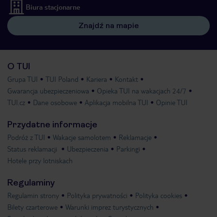
Biura stacjonarne
Znajdź na mapie
O TUI
Grupa TUI
TUI Poland
Kariera
Kontakt
Gwarancja ubezpieczeniowa
Opieka TUI na wakacjach 24/7
TUI.cz
Dane osobowe
Aplikacja mobilna TUI
Opinie TUI
Przydatne informacje
Podróż z TUI
Wakacje samolotem
Reklamacje
Status reklamacji
Ubezpieczenia
Parkingi
Hotele przy lotniskach
Regulaminy
Regulamin strony
Polityka prywatności
Polityka cookies
Bilety czarterowe
Warunki imprez turystycznych