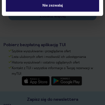
Na jakiej podstawie i gdzie otrzymam karty
Nie zezwalaj
pokładowe/bilety lotnicze?
Zobacz więcej
Pobierz bezpłatną aplikację TUI
Szybkie wyszukiwanie i przeglądanie ofert
Lista ulubionych ofert i możliwość ich udostępniania
Historia wyszukiwań i ostatnio oglądanych ofert
Kontakt z TUI i wszystkie informacje o Twojej rezerwacji w
myTUI
Zapisz się do newslettera