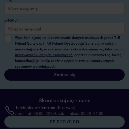
IMIĘ*
E-MAIL*
Wyrażam zgodę na przetwarzanie danych osobowych przez TUI
Poland Sp. z o.o. i TUI Poland Dystrybucja Sp. z o.o. w celach
marketingowych, w zakresie oraz celu wskazanym w
„Informacji o
przetwarzaniu danych osobowych”
, poprzez elektroniczną formę
komunikacji (e-mail), także z użyciem tzw. automatycznych
systemów wywołujących.
Zapisz się
Skontaktuj się z nami
Telefoniczne Centrum Rezerwacji
pon. – pt. 08:00–22:00, sob. – niedz. 09:00–21:00
22 270 31 20