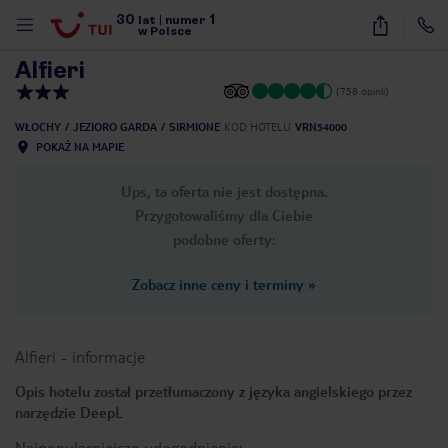
30
1
1
/
23
lat
|
numer
w Polsce
Alfieri
(758 opinii)
WŁOCHY
JEZIORO GARDA
SIRMIONE
KOD HOTELU
VRN54000
POKAŻ NA MAPIE
Ups, ta oferta nie jest dostępna.
Przygotowaliśmy dla Ciebie
podobne oferty:
Zobacz inne ceny i terminy
»
Alfieri
-
informacje
Opis hotelu został przetłumaczony z języka angielskiego przez
narzędzie DeepL
nute
Najpopularniejsze udogodnienia: