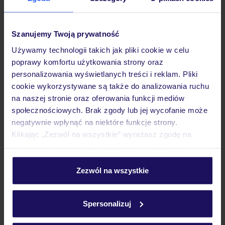
Pokoje
Szanujemy Twoją prywatność
Używamy technologii takich jak pliki cookie w celu
poprawy komfortu użytkowania strony oraz
Wyżywienie
personalizowania wyświetlanych treści i reklam. Pliki
cookie wykorzystywane są także do analizowania ruchu
na naszej stronie oraz oferowania funkcji mediów
Atrakcje
społecznościowych. Brak zgody lub jej wycofanie może
negatywnie wpłynąć na niektóre funkcje strony.
Klikając „Zezwól na wszystkie” wyrażasz zgodę na
Ważne informacje
umieszczenie wszystkich plików cookie. Możesz jednak
personalizować swój wybór wchodząc w zakładkę
„Szczegóły”
Zezwól na wszystkie
Szczegółowe informacje o plikach cookie znajdziesz
Często zadawane pytania
w
polityce plików cookies
oraz
polityce prywatności
.
Spersonalizuj
Jak zmienić uczestników/osobę zgłaszającą?
Czy w Hotelu będzie przedstawiciel TUI?