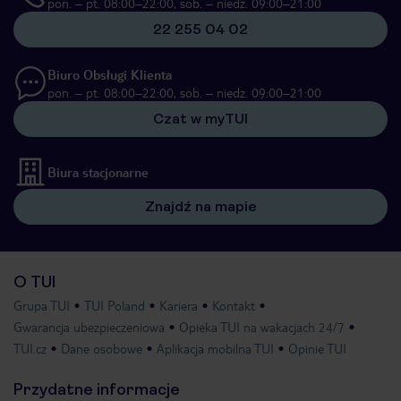
pon. – pt. 08:00–22:00, sob. – niedz. 09:00–21:00
22 255 04 02
Biuro Obsługi Klienta
pon. – pt. 08:00–22:00, sob. – niedz. 09:00–21:00
Czat w myTUI
Biura stacjonarne
Znajdź na mapie
O TUI
Grupa TUI
TUI Poland
Kariera
Kontakt
Gwarancja ubezpieczeniowa
Opieka TUI na wakacjach 24/7
TUI.cz
Dane osobowe
Aplikacja mobilna TUI
Opinie TUI
Przydatne informacje