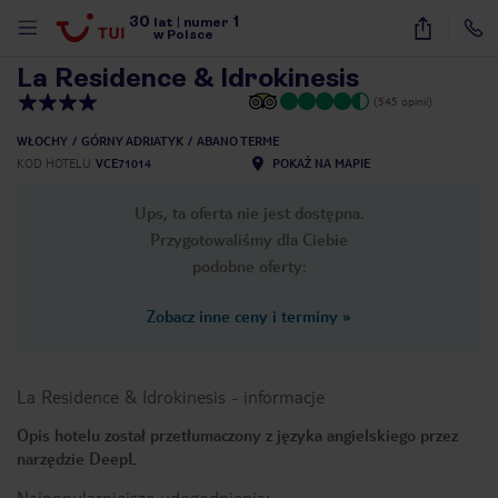
30
1
1
/
21
lat
|
numer
w Polsce
La Residence & Idrokinesis
(545 opinii)
WŁOCHY
GÓRNY ADRIATYK
ABANO TERME
KOD HOTELU
VCE71014
POKAŻ NA MAPIE
Ups, ta oferta nie jest dostępna.
Przygotowaliśmy dla Ciebie
podobne oferty:
Zobacz inne ceny i terminy
»
La Residence & Idrokinesis
-
informacje
Opis hotelu został przetłumaczony z języka angielskiego przez
narzędzie DeepL
nute
Najpopularniejsze udogodnienia: