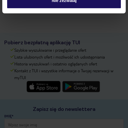
Nie zezwalaj
Zobacz więcej
Pobierz bezpłatną aplikację TUI
Szybkie wyszukiwanie i przeglądanie ofert
Lista ulubionych ofert i możliwość ich udostępniania
Historia wyszukiwań i ostatnio oglądanych ofert
Kontakt z TUI i wszystkie informacje o Twojej rezerwacji w
myTUI
Zapisz się do newslettera
IMIĘ*