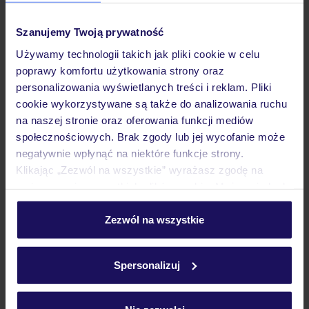
Pokoje
Szanujemy Twoją prywatność
Używamy technologii takich jak pliki cookie w celu
Wyżywienie
poprawy komfortu użytkowania strony oraz
personalizowania wyświetlanych treści i reklam. Pliki
cookie wykorzystywane są także do analizowania ruchu
Atrakcje
na naszej stronie oraz oferowania funkcji mediów
społecznościowych. Brak zgody lub jej wycofanie może
negatywnie wpłynąć na niektóre funkcje strony.
Ważne informacje
Klikając „Zezwól na wszystkie” wyrażasz zgodę na
umieszczenie wszystkich plików cookie. Możesz jednak
personalizować swój wybór wchodząc w zakładkę
„Szczegóły”
Zezwól na wszystkie
Często zadawane pytania
Szczegółowe informacje o plikach cookie znajdziesz
w
polityce plików cookies
oraz
polityce prywatności
.
Jak zmienić uczestników/osobę zgłaszającą?
Spersonalizuj
Czy w Hotelu będzie przedstawiciel TUI?
Na jakiej podstawie i gdzie otrzymam karty
pokładowe/bilety lotnicze?