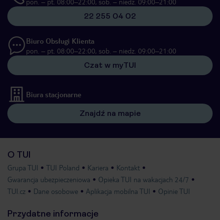
pon. – pt. 08:00–22:00, sob. – niedz. 09:00–21:00
22 255 04 02
Biuro Obsługi Klienta
pon. – pt. 08:00–22:00, sob. – niedz. 09:00–21:00
Czat w myTUI
Biura stacjonarne
Znajdź na mapie
O TUI
Grupa TUI
TUI Poland
Kariera
Kontakt
Gwarancja ubezpieczeniowa
Opieka TUI na wakacjach 24/7
TUI.cz
Dane osobowe
Aplikacja mobilna TUI
Opinie TUI
Przydatne informacje