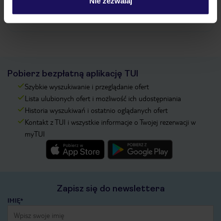
Nie zezwalaj
Zobacz więcej
Pobierz bezpłatną aplikację TUI
Szybkie wyszukiwanie i przeglądanie ofert
Lista ulubionych ofert i możliwość ich udostępniania
Historia wyszukiwań i ostatnio oglądanych ofert
Kontakt z TUI i wszystkie informacje o Twojej rezerwacji w
myTUI
Zapisz się do newslettera
IMIĘ*