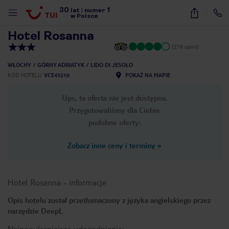
30
1
1
/
13
lat
|
numer
w Polsce
Hotel Rosanna
(278 opinii)
WŁOCHY
GÓRNY ADRIATYK
LIDO DI JESOLO
KOD HOTELU
VCE45210
POKAŻ NA MAPIE
Ups, ta oferta nie jest dostępna.
Przygotowaliśmy dla Ciebie
podobne oferty:
Zobacz inne ceny i terminy
»
Hotel Rosanna
-
informacje
Opis hotelu został przetłumaczony z języka angielskiego przez
narzędzie DeepL
nute
Najpopularniejsze udogodnienia: