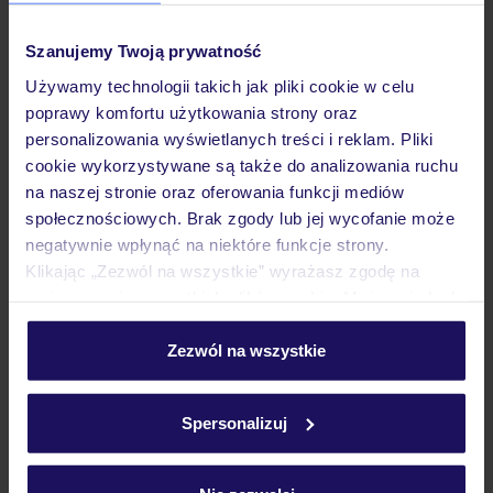
Pokoje
Szanujemy Twoją prywatność
Używamy technologii takich jak pliki cookie w celu
Wyżywienie
poprawy komfortu użytkowania strony oraz
personalizowania wyświetlanych treści i reklam. Pliki
cookie wykorzystywane są także do analizowania ruchu
Atrakcje
na naszej stronie oraz oferowania funkcji mediów
społecznościowych. Brak zgody lub jej wycofanie może
negatywnie wpłynąć na niektóre funkcje strony.
Ważne informacje
Klikając „Zezwól na wszystkie” wyrażasz zgodę na
umieszczenie wszystkich plików cookie. Możesz jednak
personalizować swój wybór wchodząc w zakładkę
„Szczegóły”
Zezwól na wszystkie
Często zadawane pytania
Szczegółowe informacje o plikach cookie znajdziesz
w
polityce plików cookies
oraz
polityce prywatności
.
Jak zmienić uczestników/osobę zgłaszającą?
Spersonalizuj
Czy w Hotelu będzie przedstawiciel TUI?
Na jakiej podstawie i gdzie otrzymam karty
pokładowe/bilety lotnicze?