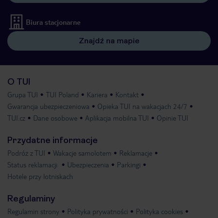
Biura stacjonarne
Znajdź na mapie
O TUI
Grupa TUI
TUI Poland
Kariera
Kontakt
Gwarancja ubezpieczeniowa
Opieka TUI na wakacjach 24/7
TUI.cz
Dane osobowe
Aplikacja mobilna TUI
Opinie TUI
Przydatne informacje
Podróż z TUI
Wakacje samolotem
Reklamacje
Status reklamacji
Ubezpieczenia
Parkingi
Hotele przy lotniskach
Regulaminy
Regulamin strony
Polityka prywatności
Polityka cookies