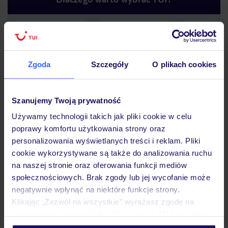
Lider niskich cen
Największe biuro
30 lat w P
podróży w Polsce
Zgoda
Szczegóły
O plikach cookies
Szanujemy Twoją prywatność
Używamy technologii takich jak pliki cookie w celu
Hotel
poprawy komfortu użytkowania strony oraz
personalizowania wyświetlanych treści i reklam. Pliki
cookie wykorzystywane są także do analizowania ruchu
na naszej stronie oraz oferowania funkcji mediów
Pokoje
społecznościowych. Brak zgody lub jej wycofanie może
negatywnie wpłynąć na niektóre funkcje strony.
Klikając „Zezwól na wszystkie” wyrażasz zgodę na
Wyżywienie
umieszczenie wszystkich plików cookie. Możesz jednak
personalizować swój wybór wchodząc w zakładkę