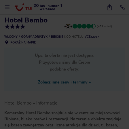
30
1
1
/
18
lat
|
numer
w Polsce
Hotel Bembo
(459 opinii)
WŁOCHY
GÓRNY ADRIATYK
BIBIONE
KOD HOTELU
VCE32037
POKAŻ NA MAPIE
Ups, ta oferta nie jest dostępna.
Przygotowaliśmy dla Ciebie
podobne oferty:
Zobacz inne ceny i terminy
»
Hotel Bembo
-
informacje
Kameralny Hotel Bembo znajduje się w centrum miejscowości
Bibione, blisko barów i restauracji. Na terenie obiektu znajduje
nute
się basen zewnętrzny oraz liczne atrakcje dla dzieci, tj. basen,