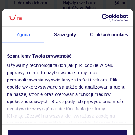
Lider niskich cen
Największe biuro
30 lat w P
podróży w Polsce
Zgoda
Szczegóły
O plikach cookies
Hotel
Szanujemy Twoją prywatność
Używamy technologii takich jak pliki cookie w celu
Opinie
poprawy komfortu użytkowania strony oraz
personalizowania wyświetlanych treści i reklam. Pliki
cookie wykorzystywane są także do analizowania ruchu
Pokoje
na naszej stronie oraz oferowania funkcji mediów
społecznościowych. Brak zgody lub jej wycofanie może
negatywnie wpłynąć na niektóre funkcje strony.
Wyżywienie
Klikając „Zezwól na wszystkie” wyrażasz zgodę na
umieszczenie wszystkich plików cookie. Możesz jednak
personalizować swój wybór wchodząc w zakładkę