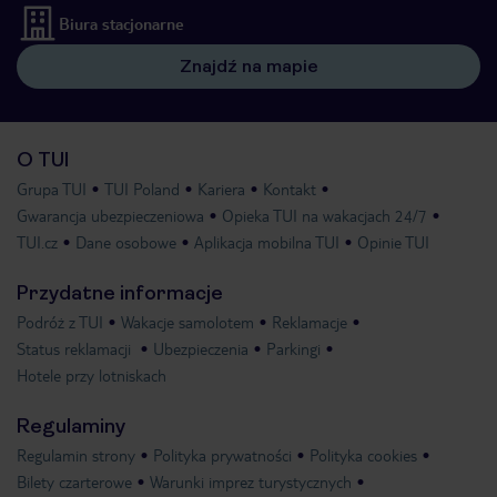
Biura stacjonarne
Znajdź na mapie
O TUI
Grupa TUI
TUI Poland
Kariera
Kontakt
Gwarancja ubezpieczeniowa
Opieka TUI na wakacjach 24/7
TUI.cz
Dane osobowe
Aplikacja mobilna TUI
Opinie TUI
Przydatne informacje
Podróż z TUI
Wakacje samolotem
Reklamacje
Status reklamacji
Ubezpieczenia
Parkingi
Hotele przy lotniskach
Regulaminy
Regulamin strony
Polityka prywatności
Polityka cookies
Bilety czarterowe
Warunki imprez turystycznych