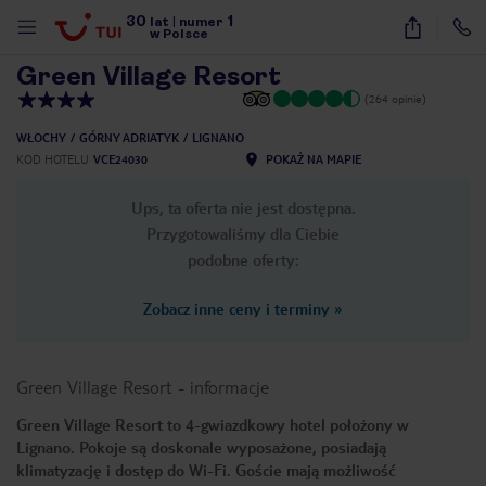
30
1
1
/
28
lat
|
numer
w Polsce
Green Village Resort
(264 opinie)
WŁOCHY
GÓRNY ADRIATYK
LIGNANO
KOD HOTELU
VCE24030
POKAŻ NA MAPIE
Ups, ta oferta nie jest dostępna.
Przygotowaliśmy dla Ciebie
podobne oferty:
Zobacz inne ceny i terminy
»
Green Village Resort
-
informacje
Green Village Resort to 4-gwiazdkowy hotel położony w
Lignano. Pokoje są doskonale wyposażone, posiadają
nute
klimatyzację i dostęp do Wi-Fi. Goście mają możliwość