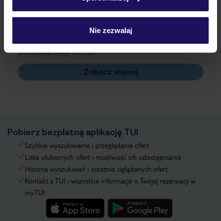
Często zadawane pytania
Jak zmienić uczestników/osobę zgłaszającą?
Nie zezwalaj
Czy w Hotelu będzie przedstawiciel TUI?
Na jakiej podstawie i gdzie otrzymam karty
pokładowe/bilety lotnicze?
Zobacz więcej
Pobierz bezpłatną aplikację TUI
Szybkie wyszukiwanie i przeglądanie ofert
Lista ulubionych ofert i możliwość ich udostępniania
Historia wyszukiwań i ostatnio oglądanych ofert
Kontakt z TUI i wszystkie informacje o Twojej rezerwacji w
myTUI