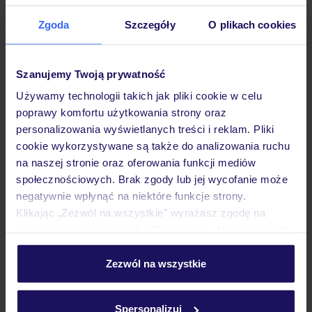
Zgoda
Szczegóły
O plikach cookies
Hotel
Szanujemy Twoją prywatność
Używamy technologii takich jak pliki cookie w celu
Pokoje
poprawy komfortu użytkowania strony oraz
personalizowania wyświetlanych treści i reklam. Pliki
cookie wykorzystywane są także do analizowania ruchu
Wyżywienie
na naszej stronie oraz oferowania funkcji mediów
społecznościowych. Brak zgody lub jej wycofanie może
negatywnie wpłynąć na niektóre funkcje strony.
Atrakcje
Klikając „Zezwól na wszystkie” wyrażasz zgodę na
umieszczenie wszystkich plików cookie. Możesz jednak
personalizować swój wybór wchodząc w zakładkę
Ważne informacje
„Szczegóły”
Zezwól na wszystkie
Szczegółowe informacje o plikach cookie znajdziesz
w
polityce plików cookies
oraz
polityce prywatności
.
Spersonalizuj