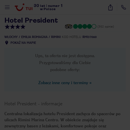
30
1
1
/
20
lat
|
numer
w Polsce
Hotel President
(302 opinie)
WŁOCHY
EMILIA ROMAGNA
RIMINI
KOD HOTELU
RMI37060
POKAŻ NA MAPIE
Ups, ta oferta nie jest dostępna.
Przygotowaliśmy dla Ciebie
podobne oferty:
Zobacz inne ceny i terminy
»
Hotel President
-
informacje
Centralna lokalizacja hotelu President zachęca do spacerów po
ulicach Rimini Marina Centro. W obiekcie znajduje się
nute
zewnętrzny basen z leżakami, komfortowe pokoje oraz