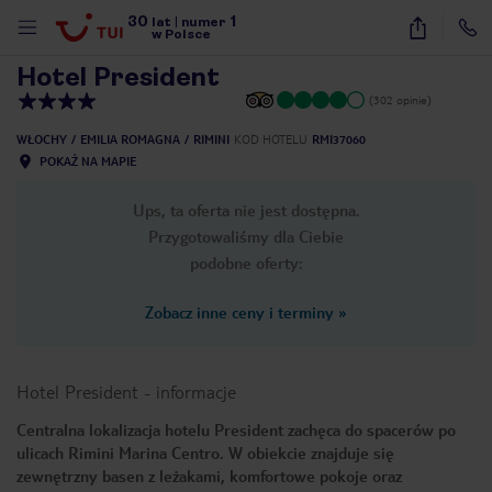
30
1
1
/
20
lat
|
numer
w Polsce
Hotel President
(302 opinie)
WŁOCHY
EMILIA ROMAGNA
RIMINI
KOD HOTELU
RMI37060
POKAŻ NA MAPIE
Ups, ta oferta nie jest dostępna.
Przygotowaliśmy dla Ciebie
podobne oferty:
Zobacz inne ceny i terminy
»
Hotel President
-
informacje
Centralna lokalizacja hotelu President zachęca do spacerów po
ulicach Rimini Marina Centro. W obiekcie znajduje się
nute
zewnętrzny basen z leżakami, komfortowe pokoje oraz