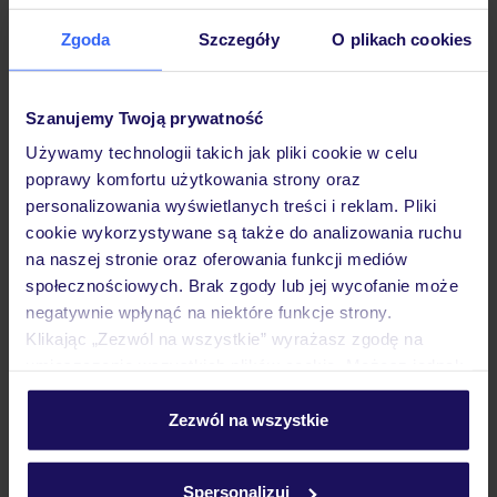
Zgoda
Szczegóły
O plikach cookies
Hotel
Szanujemy Twoją prywatność
Używamy technologii takich jak pliki cookie w celu
Pokoje
poprawy komfortu użytkowania strony oraz
personalizowania wyświetlanych treści i reklam. Pliki
cookie wykorzystywane są także do analizowania ruchu
Wyżywienie
na naszej stronie oraz oferowania funkcji mediów
społecznościowych. Brak zgody lub jej wycofanie może
negatywnie wpłynąć na niektóre funkcje strony.
Atrakcje
Klikając „Zezwól na wszystkie” wyrażasz zgodę na
umieszczenie wszystkich plików cookie. Możesz jednak
personalizować swój wybór wchodząc w zakładkę
Ważne informacje
„Szczegóły”
Zezwól na wszystkie
Szczegółowe informacje o plikach cookie znajdziesz
w
polityce plików cookies
oraz
polityce prywatności
.
Spersonalizuj