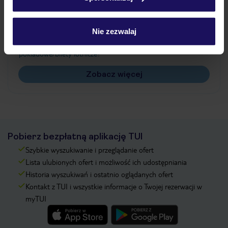
Często zadawane pytania
Jak zmienić uczestników/osobę zgłaszającą?
Nie zezwalaj
Czy w Hotelu będzie przedstawiciel TUI?
Na jakiej podstawie i gdzie otrzymam karty
pokładowe/bilety lotnicze?
Zobacz więcej
Pobierz bezpłatną aplikację TUI
Szybkie wyszukiwanie i przeglądanie ofert
Lista ulubionych ofert i możliwość ich udostępniania
Historia wyszukiwań i ostatnio oglądanych ofert
Kontakt z TUI i wszystkie informacje o Twojej rezerwacji w
myTUI