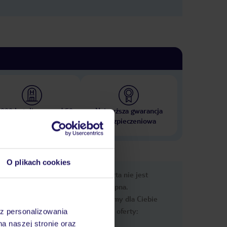
 000 hoteli w ponad 50
Najwyższa gwarancja
krajach
ubezpieczeniowa
O plikach cookies
e
Ups, ta oferta nie jest
macje
dostępna.
Przygotowaliśmy dla Ciebie
podobne oferty:
az personalizowania
na naszej stronie oraz