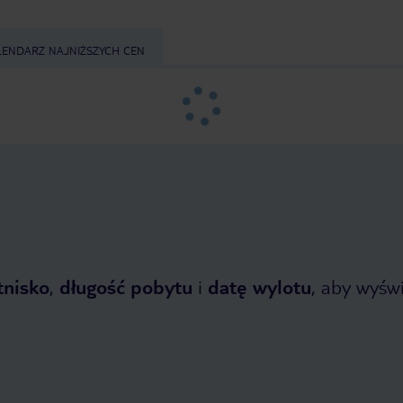
LENDARZ NAJNIŻSZYCH CEN
tnisko
,
długość pobytu
i
datę wylotu
, aby wyświe