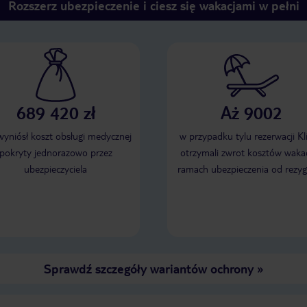
Rozszerz ubezpieczenie i ciesz się wakacjami w pełni
689 420 zł
Aż 9002
 wyniósł koszt obsługi medycznej
w przypadku tylu rezerwacji Kl
pokryty jednorazowo przez
otrzymali zwrot kosztów wakac
ubezpieczyciela
ramach ubezpieczenia od rezyg
Sprawdź szczegóły wariantów ochrony
»