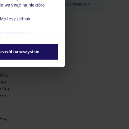
Zobacz inne ceny i terminy
»
e wpłynąć na niektóre
eżna od
leżna od
. Możesz jednak
ce prywatności
.
ezwól na wszystkie
 w
ołków:
pne
Sala
enis:
emny,