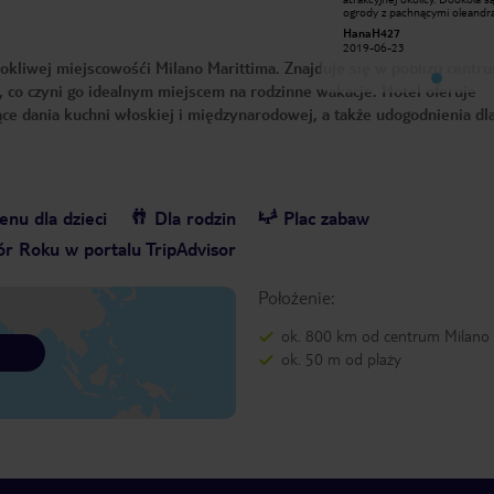
ogrody z pachnącymi oleandrami.
ogrody z pachnącymi oleandr
Zapach i otoczenie daje poczucie
Zapach i otoczenie daje poczu
HanaH427
HanaH427
odpoczynku. Hotel 4* bardzo
odpoczynku. Hotel 4* bardzo
2019-06-23
2019-06-23
przyjemny dla gości z przepyszna
przyjemny dla gości z przepys
okliwej miejscowośći Milano Marittima. Znajduje się w pobliżu centr
kuchnia włoską!
kuchnia włoską!
, co czyni go idealnym miejscem na rodzinne wakacje. Hotel oferuje
e dania kuchni włoskiej i międzynarodowej, a także udogodnienia dla 
nu dla dzieci
Dla rodzin
Plac zabaw
r Roku w portalu TripAdvisor
Położenie:
ok. 800 km od centrum Milano 
ok. 50 m od plaży