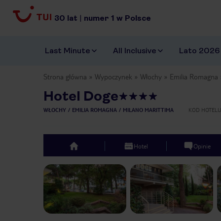
30
lat
|
numer
1
w Polsce
Last Minute
All Inclusive
Lato 2026
Strona główna
Wypoczynek
Włochy
Emilia Romagna
Hotel Doge
WŁOCHY
EMILIA ROMAGNA
MILANO MARITTIMA
KOD HOTEL
Hotel
Opinie
top
Previous slide