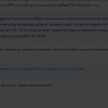
icznie, SMS-owo lub za pomocą czatu w aplikacji TUI. Szczegóły
tutaj
.
regionach turystycznych Włoch wprowadzono podatek turystyczny (podo
ze decydują, czy będą go pobierać od swoich gości i nie jest on zależny od 
ć od 1 do 7 € od osoby za dzień, zależnie od regionu i standardu hotelu
miejscu po przyjeździe do hotelu.
otnisko odbywa się we własnym zakresie. Rekomendujemy wypożyczenie sa
jazdowymi i informacjami MSZ dotyczącymi kraju podróży
.
y dla osób z niepełnosprawnościami