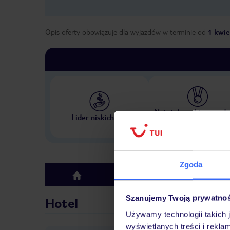
Opis oferty obowiązuje dla wyjazdów w terminie
od
1 kwie
Największe biuro podr
Lider niskich cen
w Polsce
Zgoda
Hotel
Opinie
top
Szanujemy Twoją prywatno
Hotel
Używamy technologii takich 
wyświetlanych treści i rekla