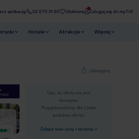
erz aplikację
22 270 31 20
Ulubione
Zaloguj się do myTUI
erunki
Hotele
Atrakcje
Więcej
Udostępnij
e
Ups, ta oferta nie jest
macje
1
/
29
dostępna.
Next slide
Przygotowaliśmy dla Ciebie
podobne oferty:
Zobacz inne ceny i terminy
»
Bardzo dobry
Hotel znajduje się w bardzo
są cudne
atrakcyjnej okolicy. Dookoła są cudne