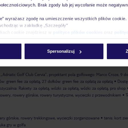
połecznościowych. Brak zgody lub jej wycofanie może negatywni
na
piaszczysta
leżaki za opłatą, dostępność nie jest gwarantowana, zal
 zewnętrznego
parasole za opłatą, dostępność nie jest gwarantowana, za
ie” wyrażasz zgodę na umieszczenie wszystkich plików cookie
 zewnętrznego
ręczniki za opłatą
wchodząc w zakładkę „Szczegóły”
ikach cookie znajdziesz w
polityce plików cookies
oraz
polity
od 4 do 11 lat
plac zabaw
Spersonalizuj
Z
ny, leżaki: w cenie
basen „Pool in Hotel": od 3 lat, czerwiec - wrzesień;
, zewnętrzny, leżaki: w cenie
ręczniki: za opłatą
e „Adriatic Golf Club Cervia”, projektant pola golfowego: Marco Croze, 9 d
ów: green fee: za opłatą, 27 dołków: green fee: za opłatą za opłatą
Dostę
życzalnia: Rakiety: za opłatą, wózki: za opłatą, wózki: za opłatą, pro shop
rowery, rowery górskie, rowery turystyczne, wycieczki z przewodnikiem
T
ery górskie, rowery trekkingowe, wycieczki zorganizowane
tenis: kort zi
uka gry w golfa