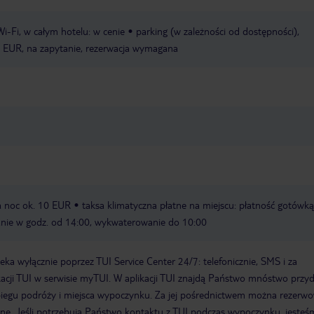
Wi-Fi, w całym hotelu: w cenie
parking (w zależności od dostępności),
15 EUR, na zapytanie, rezerwacja wymagana
za noc ok. 10 EUR
taksa klimatyczna płatne na miejscu: płatność gotówką
nie w godz. od 14:00, wykwaterowanie do 10:00
a wyłącznie poprzez TUI Service Center 24/7: telefonicznie, SMS i za
acji TUI w serwisie myTUI. W aplikacji TUI znajdą Państwo mnóstwo przy
biegu podróży i miejsca wypoczynku. Za jej pośrednictwem można rezerw
wne. Jeśli potrzebują Państwo kontaktu z TUI podczas wypoczynku, jeste