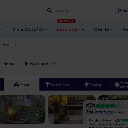
Pobi
Wpisz frazę, której szukasz
NOWOŚĆ
Zima 2026/27
Lato 2027
Oferta
Ki
Hotel Doge
U
RMI17060
POKAŻ NA MAPIE
Ważn
Pokoje
Wyżywienie
Atrakcje
infor
+
23
Znakomity
(
225
opinii
)
Bardzo dobry
Bardzo dobry
Hotel znajduje się w bardzo
Hotel znajduje się w bardzo
atrakcyjnej okolicy. Dookoła są cudne
atrakcyjnej okolicy. Dookoła 