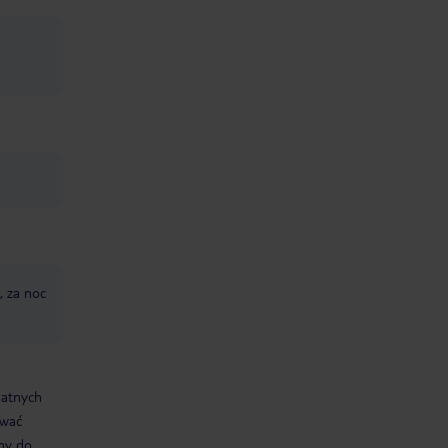
, za noc
datnych
ować
śmy do