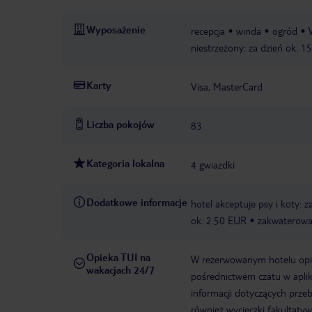
Wyposażenie
recepcja
winda
ogród
niestrzeżony: za dzień ok. 
Karty
Visa, MasterCard
Liczba pokojów
83
Kategoria lokalna
4 gwiazdki
Dodatkowe informacje
hotel akceptuje psy i koty: 
ok. 2.50 EUR
zakwaterowa
Opieka TUI na
W rezerwowanym hotelu opiek
wakacjach 24/7
pośrednictwem czatu w aplik
informacji dotyczących prze
również wycieczki fakultaty