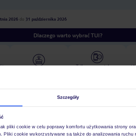
tnia 2026
do
31 października 2026
Dlaczego warto wybrać TUI?
óży
Tylko u nas opieka na
10
30 lat w Polsce
wakacjach 24/7
Szczegóły
Ważn
Pokoje
Wyżywienie
Atrakcje
infor
ść
jak pliki cookie w celu poprawy komfortu użytkowania strony or
m. Pliki cookie wykorzystywane są także do analizowania ruchu 