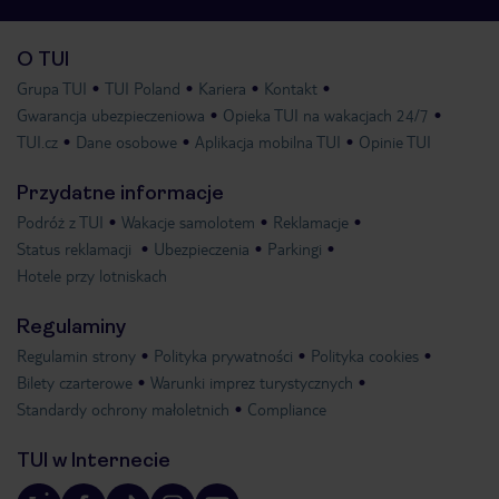
O TUI
Grupa TUI
TUI Poland
Kariera
Kontakt
Gwarancja ubezpieczeniowa
Opieka TUI na wakacjach 24/7
TUI.cz
Dane osobowe
Aplikacja mobilna TUI
Opinie TUI
Przydatne informacje
Podróż z TUI
Wakacje samolotem
Reklamacje
Status reklamacji
Ubezpieczenia
Parkingi
Hotele przy lotniskach
Regulaminy
Regulamin strony
Polityka prywatności
Polityka cookies
Bilety czarterowe
Warunki imprez turystycznych
Standardy ochrony małoletnich
Compliance
TUI w Internecie