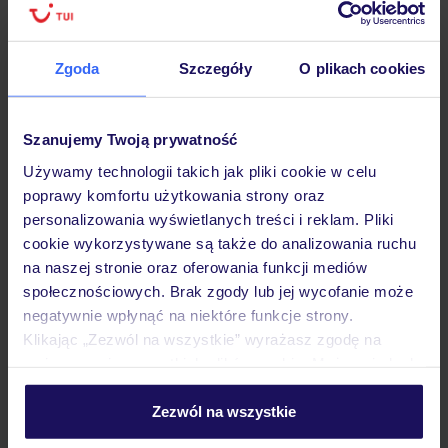
Hotel
Zgoda
Szczegóły
O plikach cookies
Opinie
Szanujemy Twoją prywatność
Używamy technologii takich jak pliki cookie w celu
poprawy komfortu użytkowania strony oraz
Pokoje
personalizowania wyświetlanych treści i reklam. Pliki
cookie wykorzystywane są także do analizowania ruchu
na naszej stronie oraz oferowania funkcji mediów
Wyżywienie
społecznościowych. Brak zgody lub jej wycofanie może
negatywnie wpłynąć na niektóre funkcje strony.
Klikając „Zezwól na wszystkie” wyrażasz zgodę na
Atrakcje
umieszczenie wszystkich plików cookie. Możesz jednak
personalizować swój wybór wchodząc w zakładkę
„Szczegóły”
Zezwól na wszystkie
Ważne informacje
Szczegółowe informacje o plikach cookie znajdziesz