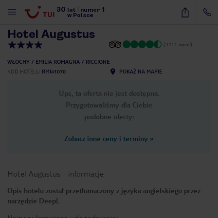
30
1
1
/
32
lat
|
numer
w Polsce
Hotel Augustus
(3411 opinii)
WŁOCHY
EMILIA ROMAGNA
RICCIONE
KOD HOTELU
RMI41070
POKAŻ NA MAPIE
Ups, ta oferta nie jest dostępna.
Przygotowaliśmy dla Ciebie
podobne oferty:
Zobacz inne ceny i terminy
»
Hotel Augustus
-
informacje
Opis hotelu został przetłumaczony z języka angielskiego przez
narzędzie DeepL
nute
Najpopularniejsze udogodnienia: