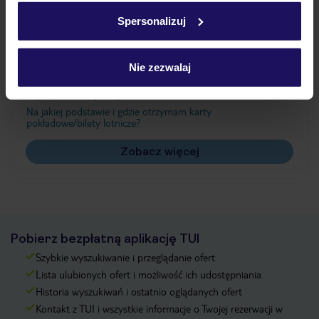
w
polityce plików cookies
oraz
polityce prywatności
.
Spersonalizuj
Często zadawane pytania
Nie zezwalaj
Jak zmienić uczestników/osobę zgłaszającą?
Czy w Hotelu będzie przedstawiciel TUI?
Na jakiej podstawie i gdzie otrzymam karty
pokładowe/bilety lotnicze?
Zobacz więcej
Pobierz bezpłatną aplikację TUI
Szybkie wyszukiwanie i przeglądanie ofert
Lista ulubionych ofert i możliwość ich udostępniania
Historia wyszukiwań i ostatnio oglądanych ofert
Kontakt z TUI i wszystkie informacje o Twojej rezerwacji w