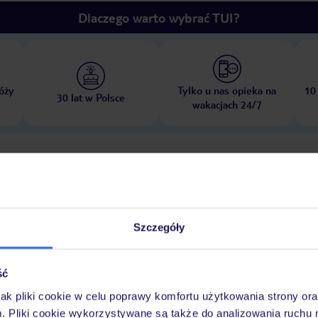
Dlaczego warto wybrać TUI?
óży
Tylko u nas opieka na
10
30 lat w Polsce
wakacjach 24/7
Pokoje
Wyżywienie
Atrakcje
Ważne i
Szczegóły
zeźwiające orzeźwienie. W basenie znajduje się wanna z hydromasażem, w
ść
a także bar z przekąskami. Goście mogą zrelaksować się na tarasie słonec
jak pliki cookie w celu poprawy komfortu użytkowania strony or
telu można uprawiać rozmaite sporty, w tym kolarstwo górskie i rowerowe, 
m. Pliki cookie wykorzystywane są także do analizowania ruchu 