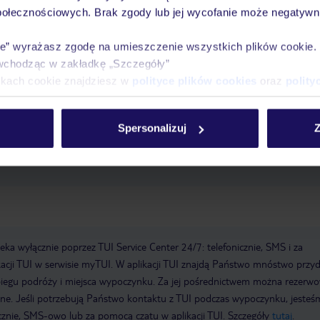
Miłośnicy sportów wodnych mogą uprawiać windsurfing, narciarstwo wodn
połecznościowych. Brak zgody lub jej wycofanie może negatywni
rkowanie z rurką i nurkowanie. Hotelowy program sportowo-rekreacyjny 
uje szereg udogodnień odnowy biologicznej, w tym spa, łaźnię parową, masa
ie” wyrażasz zgodę na umieszczenie wszystkich plików cookie
koła nurkowania
narty wodne
żeglarstwo
windsurfing
wypożyczaln
wchodząc w zakładkę „Szczegóły”
enisowy
masaże
wanna z hydromasażem.
ikach cookie znajdziesz w
polityce plików cookies
oraz
polity
owy
WLAN/WiFi w hotelu
zwierzęta domowe
room service
taras
ryty, parasole przy basenie, leżaki przy basenie
Spersonalizuj
Z
a wyłącznie poprzez TUI Service Center 24/7: telefonicznie, SMS i za
acji TUI w serwisie myTUI. W aplikacji TUI znajdą Państwo mnóstwo przy
biegu podróży i miejsca wypoczynku. Za jej pośrednictwem można rezerw
wne. Jeśli potrzebują Państwo kontaktu z TUI podczas wypoczynku, jeste
icznie, SMS-owo lub za pomocą czatu w aplikacji TUI. Szczegóły
tutaj
.