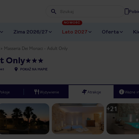
Pobi
Wpisz frazę, której szukasz
NOWOŚĆ
Zima 2026/27
Lato 2027
Oferta
Ki
Masseria Dei Monaci - Adult Only
t Only
041
POKAŻ NA MAPIE
Pokoje
Wyżywienie
Atrakcje
Ważne i
+
21