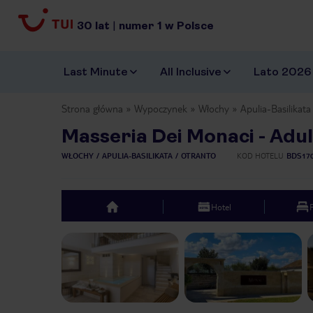
30
lat
|
numer
1
w Polsce
Last Minute
All Inclusive
Lato 2026
Strona główna
Wypoczynek
Włochy
Apulia-Basilikata
Masseria Dei Monaci - Adul
WŁOCHY
APULIA-BASILIKATA
OTRANTO
KOD HOTELU
BDS17
Hotel
top
Previous slide