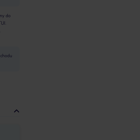
bny do
TUI.
.
mochodu