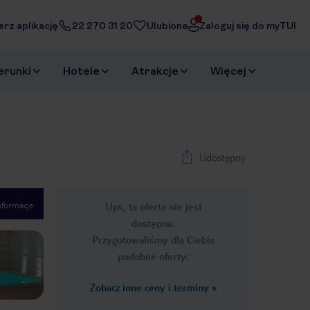
erz aplikację
22 270 31 20
Ulubione
Zaloguj się do myTUI
erunki
Hotele
Atrakcje
Więcej
Udostępnij
nformacje
Ups, ta oferta nie jest
1
/
27
dostępna.
Next slide
Przygotowaliśmy dla Ciebie
podobne oferty:
Zobacz inne ceny i terminy
»