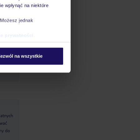
e,
e wpłynąć na niektóre
obejmuje
że i
. Możesz jednak
ia
ce prywatności
.
ezwól na wszystkie
datnych
ować
śmy do