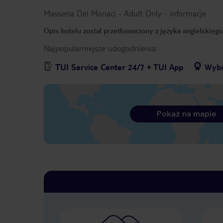
Masseria Dei Monaci - Adult Only
-
informacje
Opis hotelu został przetłumaczony z języka angielskieg
Najpopularniejsze udogodnienia:
TUI Service Center 24/7 + TUI App
Wybó
Pokaż na mapie