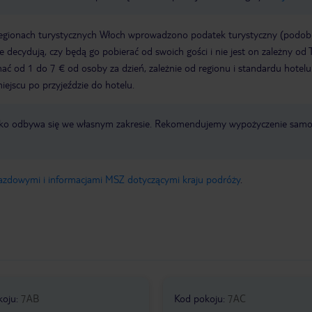
regionach turystycznych Włoch wprowadzono podatek turystyczny (podo
ze decydują, czy będą go pobierać od swoich gości i nie jest on zależny od 
ć od 1 do 7 € od osoby za dzień, zależnie od regionu i standardu hotelu
miejscu po przyjeździe do hotelu.
otnisko odbywa się we własnym zakresie. Rekomendujemy wypożyczenie sa
jazdowymi i informacjami MSZ dotyczącymi kraju podróży
.
koju
:
7AB
Kod pokoju
:
7AC