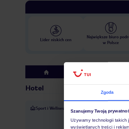
Największe biuro podr
Lider niskich cen
w Polsce
Hotel
top
Hotel
Zgoda
Sport i Wellness
Odkryty basen gwarantuje or
Szanujemy Twoją prywatno
można zrelaksować mięśnie, 
Używamy technologii takich 
leżakami i parasolami. W ho
wyświetlanych treści i rekla