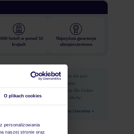
 000 hoteli w ponad 50
Najwyższa gwarancja
krajach
ubezpieczeniowa
nformacje
Ups, ta oferta nie jest
dostępna.
Przygotowaliśmy dla Ciebie
O plikach cookies
podobne oferty:
Zobacz inne ceny i terminy
»
 której
znym z
az personalizowania
tenis,
na naszej stronie oraz