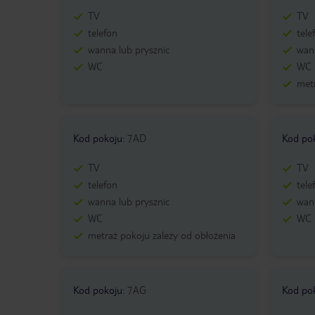
TV
TV
telefon
tele
wanna lub prysznic
wann
WC
WC
metr
Kod pokoju
:
7AD
Kod po
TV
TV
telefon
tele
wanna lub prysznic
wann
WC
WC
metraż pokoju zależy od obłożenia
Kod pokoju
:
7AG
Kod po