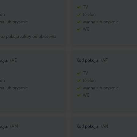
TV
fon
telefon
a lub prysznic
wanna lub prysznic
WC
aż pokoju zależy od obłożenia
koju
:
7AE
Kod pokoju
:
7AF
TV
fon
telefon
a lub prysznic
wanna lub prysznic
WC
koju
:
7AM
Kod pokoju
:
7AN