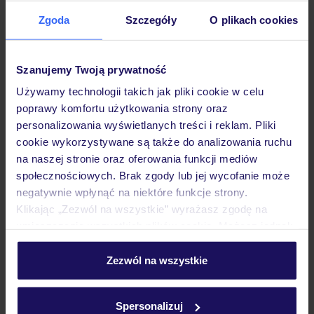
Zgoda
Szczegóły
O plikach cookies
Hotel
Szanujemy Twoją prywatność
Pokoje
Używamy technologii takich jak pliki cookie w celu
poprawy komfortu użytkowania strony oraz
personalizowania wyświetlanych treści i reklam. Pliki
cookie wykorzystywane są także do analizowania ruchu
Wyżywienie
na naszej stronie oraz oferowania funkcji mediów
społecznościowych. Brak zgody lub jej wycofanie może
negatywnie wpłynąć na niektóre funkcje strony.
Atrakcje
Klikając „Zezwól na wszystkie” wyrażasz zgodę na
umieszczenie wszystkich plików cookie. Możesz jednak
personalizować swój wybór wchodząc w zakładkę
Ważne informacje
„Szczegóły”
Zezwól na wszystkie
Szczegółowe informacje o plikach cookie znajdziesz
w
polityce plików cookies
oraz
polityce prywatności
.
Spersonalizuj
Często zadawane pytania