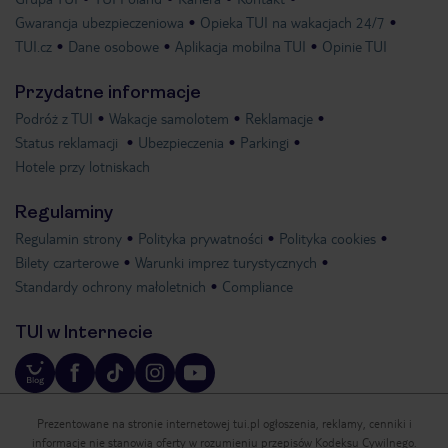
Gwarancja ubezpieczeniowa
Opieka TUI na wakacjach 24/7
TUI.cz
Dane osobowe
Aplikacja mobilna TUI
Opinie TUI
Przydatne informacje
Podróż z TUI
Wakacje samolotem
Reklamacje
Status reklamacji
Ubezpieczenia
Parkingi
Hotele przy lotniskach
Regulaminy
Regulamin strony
Polityka prywatności
Polityka cookies
Bilety czarterowe
Warunki imprez turystycznych
Standardy ochrony małoletnich
Compliance
TUI w Internecie
Prezentowane na stronie internetowej tui.pl ogłoszenia, reklamy, cenniki i
informacje nie stanowią oferty w rozumieniu przepisów Kodeksu Cywilnego.