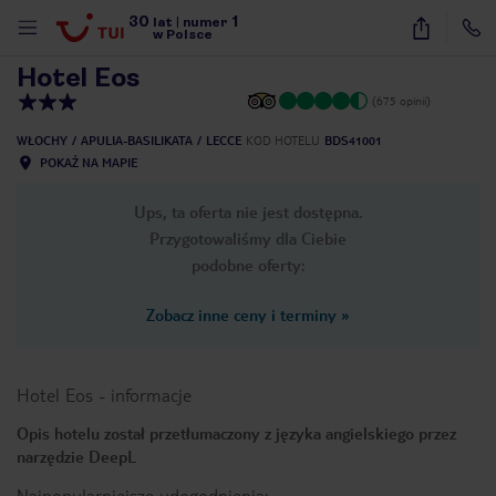
30
1
1
/
21
lat
|
numer
w Polsce
Hotel Eos
(675 opinii)
WŁOCHY
APULIA-BASILIKATA
LECCE
KOD HOTELU
BDS41001
POKAŻ NA MAPIE
Ups, ta oferta nie jest dostępna.
Przygotowaliśmy dla Ciebie
podobne oferty:
Zobacz inne ceny i terminy
»
Hotel Eos
-
informacje
Opis hotelu został przetłumaczony z języka angielskiego przez
narzędzie DeepL
nute
Najpopularniejsze udogodnienia: