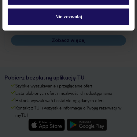
Jak zmienić uczestników/osobę zgłaszającą?
Czy w Hotelu będzie przedstawiciel TUI?
Nie zezwalaj
Na jakiej podstawie i gdzie otrzymam karty
pokładowe/bilety lotnicze?
Zobacz więcej
Pobierz bezpłatną aplikację TUI
Szybkie wyszukiwanie i przeglądanie ofert
Lista ulubionych ofert i możliwość ich udostępniania
Historia wyszukiwań i ostatnio oglądanych ofert
Kontakt z TUI i wszystkie informacje o Twojej rezerwacji w
myTUI