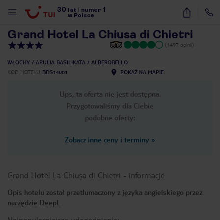
30
1
1
/
8
lat
|
numer
w Polsce
Grand Hotel La Chiusa di Chietri
(1497 opinii)
WŁOCHY
APULIA-BASILIKATA
ALBEROBELLO
KOD HOTELU
BDS14001
POKAŻ NA MAPIE
Ups, ta oferta nie jest dostępna.
Przygotowaliśmy dla Ciebie
podobne oferty:
Zobacz inne ceny i terminy
»
Grand Hotel La Chiusa di Chietri
-
informacje
Opis hotelu został przetłumaczony z języka angielskiego przez
narzędzie DeepL
nute
Najpopularniejsze udogodnienia: