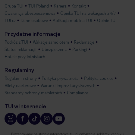
Grupa TUI
TUI Poland
Kariera
Kontakt
Gwarancja ubezpieczeniowa
Opieka TUI na wakacjach 24/7
TUI.cz
Dane osobowe
Aplikacja mobilna TUI
Opinie TUI
Przydatne informacje
Podróż z TUI
Wakacje samolotem
Reklamacje
Status reklamacji
Ubezpieczenia
Parkingi
Hotele przy lotniskach
Regulaminy
Regulamin strony
Polityka prywatności
Polityka cookies
Bilety czarterowe
Warunki imprez turystycznych
Standardy ochrony małoletnich
Compliance
TUI w Internecie
Prezentowane na stronie internetowej tui.pl ogłoszenia, reklamy, cenniki i