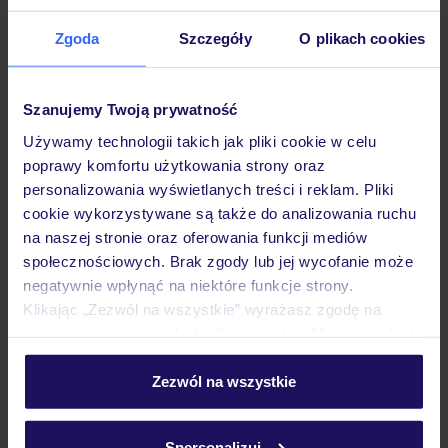
Zgoda
Szczegóły
O plikach cookies
Hotel
Szanujemy Twoją prywatność
Używamy technologii takich jak pliki cookie w celu
Pokoje
poprawy komfortu użytkowania strony oraz
personalizowania wyświetlanych treści i reklam. Pliki
cookie wykorzystywane są także do analizowania ruchu
Wyżywienie
na naszej stronie oraz oferowania funkcji mediów
społecznościowych. Brak zgody lub jej wycofanie może
negatywnie wpłynąć na niektóre funkcje strony.
Atrakcje
Klikając „Zezwól na wszystkie” wyrażasz zgodę na
umieszczenie wszystkich plików cookie. Możesz jednak
personalizować swój wybór wchodząc w zakładkę
Ważne informacje
„Szczegóły”
Zezwól na wszystkie
Szczegółowe informacje o plikach cookie znajdziesz
w
polityce plików cookies
oraz
polityce prywatności
.
Spersonalizuj