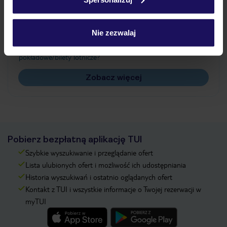
Często zadawane pytania
Jak zmienić uczestników/osobę zgłaszającą?
Nie zezwalaj
Czy w Hotelu będzie przedstawiciel TUI?
Na jakiej podstawie i gdzie otrzymam karty
pokładowe/bilety lotnicze?
Zobacz więcej
Pobierz bezpłatną aplikację TUI
Szybkie wyszukiwanie i przeglądanie ofert
Lista ulubionych ofert i możliwość ich udostępniania
Historia wyszukiwań i ostatnio oglądanych ofert
Kontakt z TUI i wszystkie informacje o Twojej rezerwacji w
myTUI