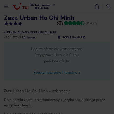
30
1
1
/
27
lat
|
numer
w Polsce
Zazz Urban Ho Chi Minh
(39 opinii)
WIETNAM
HO CHI MINH
HO CHI MINH
KOD HOTELU
SGN10268
POKAŻ NA MAPIE
Ups, ta oferta nie jest dostępna.
Przygotowaliśmy dla Ciebie
podobne oferty:
Zobacz inne ceny i terminy
»
Zazz Urban Ho Chi Minh
-
informacje
Opis hotelu został przetłumaczony z języka angielskiego przez
narzędzie DeepL
nute
Najpopularniejsze udogodnienia: