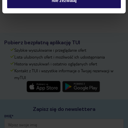
Nie zezwalaj
Zobacz więcej
Pobierz bezpłatną aplikację TUI
Szybkie wyszukiwanie i przeglądanie ofert
Lista ulubionych ofert i możliwość ich udostępniania
Historia wyszukiwań i ostatnio oglądanych ofert
Kontakt z TUI i wszystkie informacje o Twojej rezerwacji w
myTUI
Zapisz się do newslettera
IMIĘ*