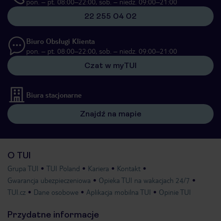
pon. – pt. 08:00–22:00, sob. – niedz. 09:00–21:00
22 255 04 02
Biuro Obsługi Klienta
pon. – pt. 08:00–22:00, sob. – niedz. 09:00–21:00
Czat w myTUI
Biura stacjonarne
Znajdź na mapie
O TUI
Grupa TUI
TUI Poland
Kariera
Kontakt
Gwarancja ubezpieczeniowa
Opieka TUI na wakacjach 24/7
TUI.cz
Dane osobowe
Aplikacja mobilna TUI
Opinie TUI
Przydatne informacje