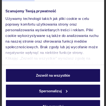
Pokoje
Szanujemy Twoją prywatność
Używamy technologii takich jak pliki cookie w celu
Wyżywienie
poprawy komfortu użytkowania strony oraz
personalizowania wyświetlanych treści i reklam. Pliki
cookie wykorzystywane są także do analizowania ruchu
Atrakcje
na naszej stronie oraz oferowania funkcji mediów
społecznościowych. Brak zgody lub jej wycofanie może
negatywnie wpłynąć na niektóre funkcje strony.
Ważne informacje
Klikając „Zezwól na wszystkie” wyrażasz zgodę na
umieszczenie wszystkich plików cookie. Możesz jednak
personalizować swój wybór wchodząc w zakładkę
„Szczegóły”
Zezwól na wszystkie
Często zadawane pytania
Szczegółowe informacje o plikach cookie znajdziesz
w
polityce plików cookies
oraz
polityce prywatności
.
Jak zmienić uczestników/osobę zgłaszającą?
Spersonalizuj
Czy w Hotelu będzie przedstawiciel TUI?
Na jakiej podstawie i gdzie otrzymam karty
pokładowe/bilety lotnicze?