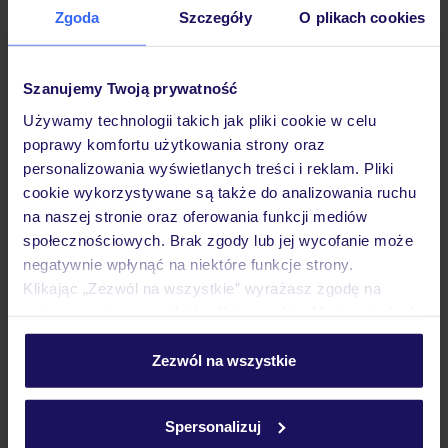
Zgoda
Szczegóły
O plikach cookies
Hotel
Szanujemy Twoją prywatność
Pokoje
Używamy technologii takich jak pliki cookie w celu
poprawy komfortu użytkowania strony oraz
personalizowania wyświetlanych treści i reklam. Pliki
Wyżywienie
cookie wykorzystywane są także do analizowania ruchu
na naszej stronie oraz oferowania funkcji mediów
społecznościowych. Brak zgody lub jej wycofanie może
Atrakcje
negatywnie wpłynąć na niektóre funkcje strony.
Klikając „Zezwól na wszystkie” wyrażasz zgodę na
umieszczenie wszystkich plików cookie. Możesz jednak
Ważne informacje
personalizować swój wybór wchodząc w zakładkę
„Szczegóły”
Zezwól na wszystkie
Szczegółowe informacje o plikach cookie znajdziesz
w
polityce plików cookies
oraz
polityce prywatności
.
Często zadawane pytania
Spersonalizuj