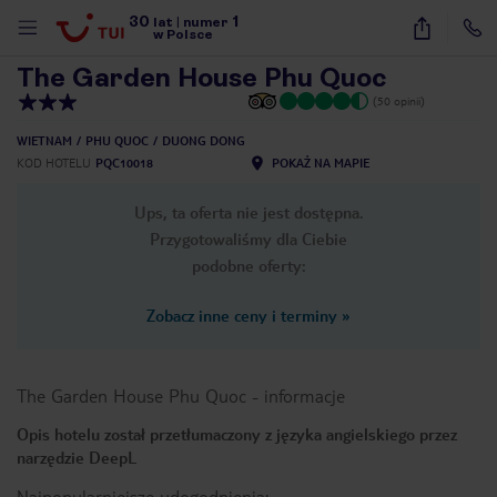
30
1
1
/
94
lat
|
numer
w Polsce
The Garden House Phu Quoc
(50 opinii)
WIETNAM
PHU QUOC
DUONG DONG
KOD HOTELU
PQC10018
POKAŻ NA MAPIE
Ups, ta oferta nie jest dostępna.
Przygotowaliśmy dla Ciebie
podobne oferty:
Zobacz inne ceny i terminy
»
The Garden House Phu Quoc
-
informacje
Opis hotelu został przetłumaczony z języka angielskiego przez
narzędzie DeepL
nute
Najpopularniejsze udogodnienia: