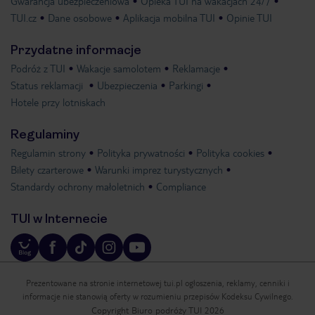
Gwarancja ubezpieczeniowa
Opieka TUI na wakacjach 24/7
TUI.cz
Dane osobowe
Aplikacja mobilna TUI
Opinie TUI
Przydatne informacje
Podróż z TUI
Wakacje samolotem
Reklamacje
Status reklamacji
Ubezpieczenia
Parkingi
Hotele przy lotniskach
Regulaminy
Regulamin strony
Polityka prywatności
Polityka cookies
Bilety czarterowe
Warunki imprez turystycznych
Standardy ochrony małoletnich
Compliance
TUI w Internecie
Prezentowane na stronie internetowej tui.pl ogłoszenia, reklamy, cenniki i
informacje nie stanowią oferty w rozumieniu przepisów Kodeksu Cywilnego.
Copyright Biuro podróży TUI 2026