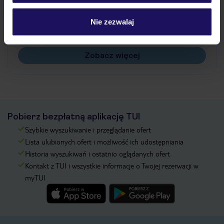
Jak zmienić uczestników/osobę zgłaszającą?
Czy w Hotelu będzie przedstawiciel TUI?
Nie zezwalaj
Na jakiej podstawie i gdzie otrzymam karty
pokładowe/bilety lotnicze?
Zobacz więcej
Pobierz bezpłatną aplikację TUI
Szybkie wyszukiwanie i przeglądanie ofert
Lista ulubionych ofert i możliwość ich udostępniania
Historia wyszukiwań i ostatnio oglądanych ofert
Kontakt z TUI i wszystkie informacje o Twojej rezerwacji w
myTUI