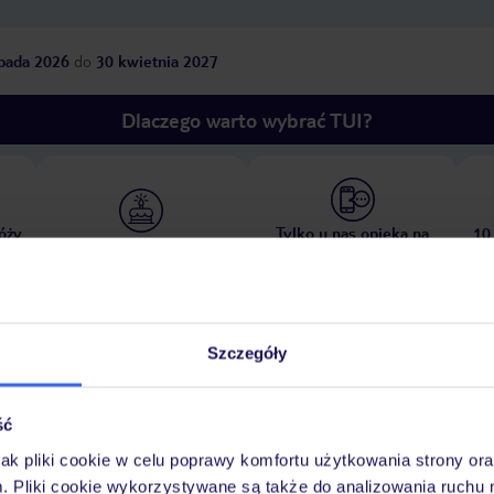
opada 2026
do
30 kwietnia 2027
Dlaczego warto wybrać TUI?
óży
Tylko u nas opieka na
10
30 lat w Polsce
wakacjach 24/7
Szczegóły
Pokoje
Wyżywienie
Atrakcje
Ważne i
ść
jak pliki cookie w celu poprawy komfortu użytkowania strony or
m. Pliki cookie wykorzystywane są także do analizowania ruchu 