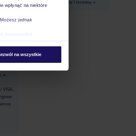
Zobacz inne ceny i terminy
»
e wpłynąć na niektóre
. Możesz jednak
i
ce prywatności
.
:
ezwól na wszystkie
ść
,
, w
/ VISA,
ingowe:
iennie