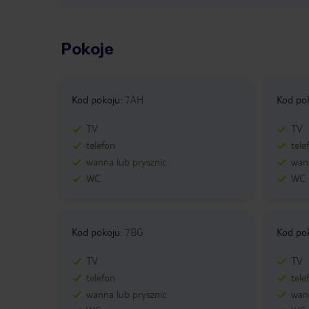
Pokoje
Kod pokoju
:
7AH
Kod po
TV
TV
telefon
tele
wanna lub prysznic
wann
WC
WC
Kod pokoju
:
7BG
Kod po
TV
TV
telefon
tele
wanna lub prysznic
wann