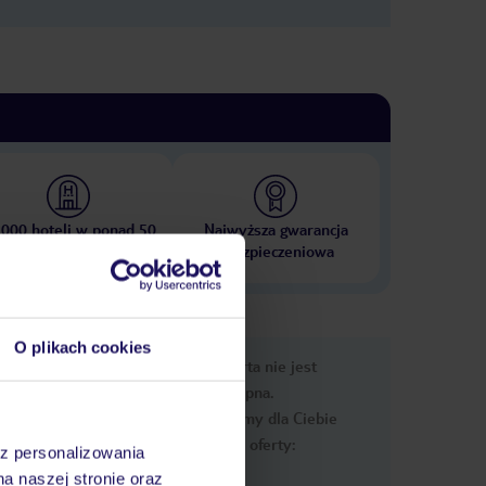
 000 hoteli w ponad 50
Najwyższa gwarancja
krajach
ubezpieczeniowa
O plikach cookies
nformacje
Ups, ta oferta nie jest
dostępna.
Przygotowaliśmy dla Ciebie
podobne oferty:
az personalizowania
na naszej stronie oraz