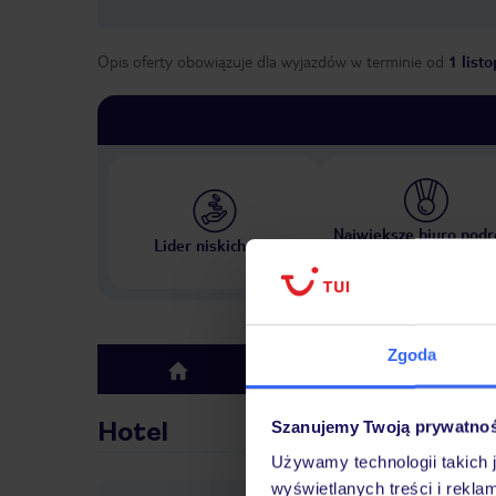
Opis oferty obowiązuje dla wyjazdów w terminie
od
1 list
Największe biuro podr
Lider niskich cen
w Polsce
Zgoda
Hotel
top
Hotel
Szanujemy Twoją prywatno
Używamy technologii takich 
wyświetlanych treści i rekla