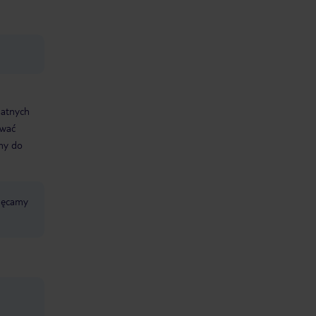
datnych
ować
śmy do
chęcamy