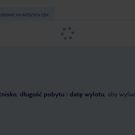
LENDARZ NAJNIŻSZYCH CEN
tnisko
,
długość pobytu
i
datę wylotu
, aby wyświe