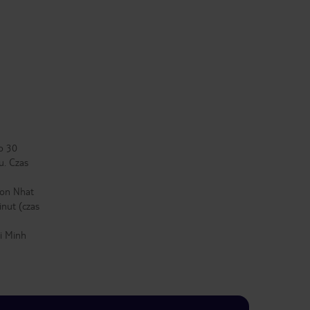
ło 30
u. Czas
Son Nhat
inut (czas
i Minh