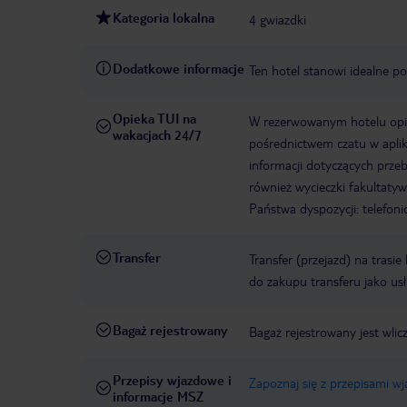
Kategoria lokalna
4 gwiazdki
Dodatkowe informacje
Ten hotel stanowi idealne po
Opieka TUI na
W rezerwowanym hotelu opiek
wakacjach 24/7
pośrednictwem czatu w aplik
informacji dotyczących prze
również wycieczki fakultaty
Państwa dyspozycji: telefon
Transfer
Transfer (przejazd) na trasi
do zakupu transferu jako us
Bagaż rejestrowany
Bagaż rejestrowany jest wlic
Przepisy wjazdowe i
Zapoznaj się z przepisami w
informacje MSZ