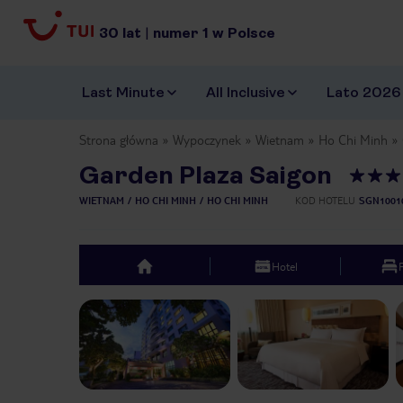
30
lat
|
numer
1
w Polsce
Last Minute
All Inclusive
Lato 2026
Strona główna
Wypoczynek
Wietnam
Ho Chi Minh
Garden Plaza Saigon
WIETNAM
HO CHI MINH
HO CHI MINH
KOD HOTELU
SGN1001
Hotel
top
Previous slide