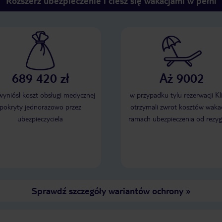
Rozszerz ubezpieczenie i ciesz się wakacjami w pełni
689 420 zł
Aż 9002
 wyniósł koszt obsługi medycznej
w przypadku tylu rezerwacji Kl
pokryty jednorazowo przez
otrzymali zwrot kosztów wakac
ubezpieczyciela
ramach ubezpieczenia od rezyg
Sprawdź szczegóły wariantów ochrony
»