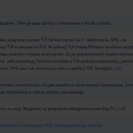
łączenie . Oferuje oazę spokoju i orzeźwienia w środku miasta.
a wyłącznie poprzez TUI Service Center 24/7: telefonicznie, SMS i za
acji TUI w serwisie myTUI. W aplikacji TUI znajdą Państwo mnóstwo przy
biegu podróży i miejsca wypoczynku. Za jej pośrednictwem można rezerw
wne. Jeśli potrzebują Państwo kontaktu z TUI podczas wypoczynku, jeste
icznie, SMS-owo lub za pomocą czatu w aplikacji TUI. Szczegóły
tutaj
.
e lotnisko-hotel-lotnisko nie jest zawarty w cenie imprezy turystycznej. Za
ługi dodatkowej w trakcie procesu zakupowego.
zony w cenę. Wyjątkiem są połączenia obsługiwane przez linię PLL LOT.
jazdowymi i informacjami MSZ dotyczącymi kraju podróży
.