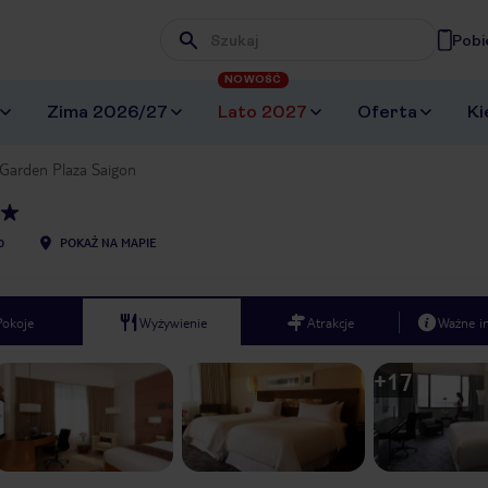
Pobi
Wpisz frazę, której szukasz
NOWOŚĆ
Zima 2026/27
Lato 2027
Oferta
Ki
Garden Plaza Saigon
0
POKAŻ NA MAPIE
Pokoje
Wyżywienie
Atrakcje
Ważne i
+
17