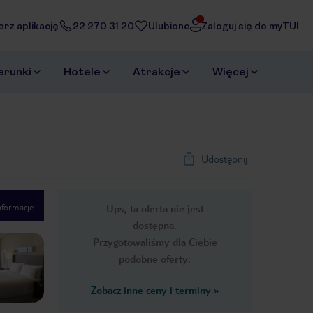
erz aplikację
22 270 31 20
Ulubione
Zaloguj się do myTUI
erunki
Hotele
Atrakcje
Więcej
Udostępnij
nformacje
Ups, ta oferta nie jest
1
/
23
dostępna.
Next slide
Przygotowaliśmy dla Ciebie
podobne oferty:
Zobacz inne ceny i terminy
»