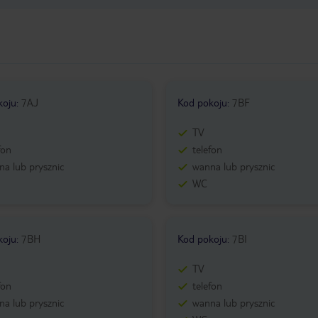
koju
:
7AJ
Kod pokoju
:
7BF
TV
fon
telefon
a lub prysznic
wanna lub prysznic
WC
koju
:
7BH
Kod pokoju
:
7BI
TV
fon
telefon
a lub prysznic
wanna lub prysznic