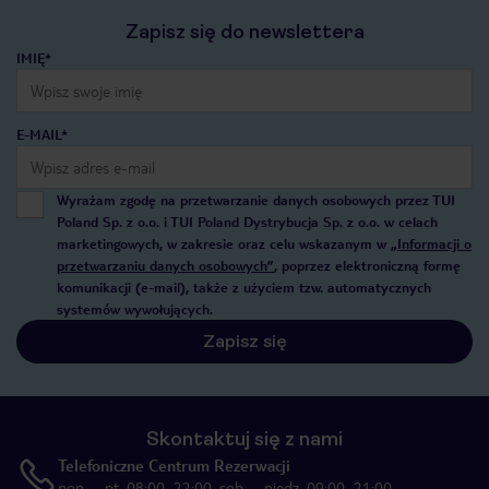
Zapisz się do newslettera
IMIĘ*
E-MAIL*
Wyrażam zgodę na przetwarzanie danych osobowych przez TUI
Poland Sp. z o.o. i TUI Poland Dystrybucja Sp. z o.o. w celach
marketingowych, w zakresie oraz celu wskazanym w
„Informacji o
przetwarzaniu danych osobowych”
, poprzez elektroniczną formę
komunikacji (e-mail), także z użyciem tzw. automatycznych
systemów wywołujących.
Zapisz się
Skontaktuj się z nami
Telefoniczne Centrum Rezerwacji
pon. – pt. 08:00–22:00, sob. – niedz. 09:00–21:00