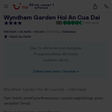
30
1
1
/
40
lat
|
numer
w Polsce
Wyndham Garden Hoi An Cua Dai
(3935 opinii)
WIETNAM
DA NANG
HOI AN
KOD HOTELU
DAD20066
POKAŻ NA MAPIE
Ups, ta oferta nie jest dostępna.
Przygotowaliśmy dla Ciebie
podobne oferty:
Zobacz inne ceny i terminy
»
Wyndham Garden Hoi An Cua Dai
-
informacje
Opis hotelu został przetłumaczony z języka angielskiego przez
narzędzie DeepL
nute
Najpopularniejsze udogodnienia: