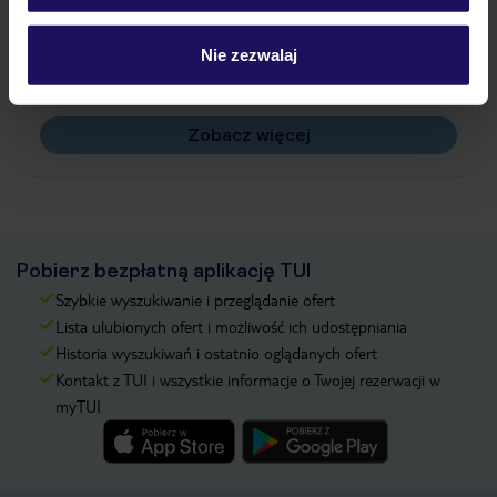
Jak zmienić uczestników/osobę zgłaszającą?
Czy w Hotelu będzie przedstawiciel TUI?
Nie zezwalaj
Na jakiej podstawie i gdzie otrzymam karty
pokładowe/bilety lotnicze?
Zobacz więcej
Pobierz bezpłatną aplikację TUI
Szybkie wyszukiwanie i przeglądanie ofert
Lista ulubionych ofert i możliwość ich udostępniania
Historia wyszukiwań i ostatnio oglądanych ofert
Kontakt z TUI i wszystkie informacje o Twojej rezerwacji w
myTUI