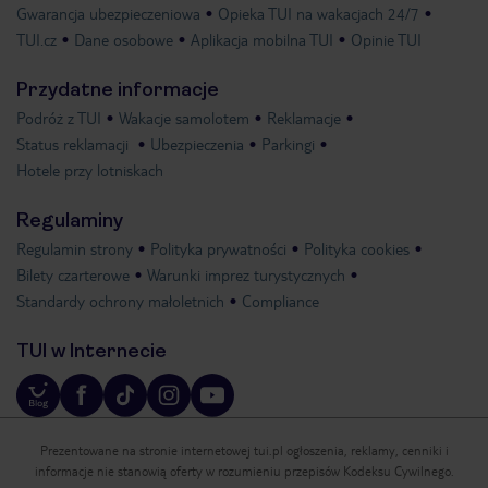
Gwarancja ubezpieczeniowa
Opieka TUI na wakacjach 24/7
TUI.cz
Dane osobowe
Aplikacja mobilna TUI
Opinie TUI
Przydatne informacje
Podróż z TUI
Wakacje samolotem
Reklamacje
Status reklamacji
Ubezpieczenia
Parkingi
Hotele przy lotniskach
Regulaminy
Regulamin strony
Polityka prywatności
Polityka cookies
Bilety czarterowe
Warunki imprez turystycznych
Standardy ochrony małoletnich
Compliance
TUI w Internecie
Prezentowane na stronie internetowej tui.pl ogłoszenia, reklamy, cenniki i
informacje nie stanowią oferty w rozumieniu przepisów Kodeksu Cywilnego.