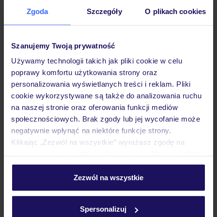
Zgoda
Szczegóły
O plikach cookies
Opinie
Szanujemy Twoją prywatność
Pokoje
Używamy technologii takich jak pliki cookie w celu
poprawy komfortu użytkowania strony oraz
personalizowania wyświetlanych treści i reklam. Pliki
Wyżywienie
cookie wykorzystywane są także do analizowania ruchu
na naszej stronie oraz oferowania funkcji mediów
społecznościowych. Brak zgody lub jej wycofanie może
Atrakcje
negatywnie wpłynąć na niektóre funkcje strony.
Klikając „Zezwól na wszystkie” wyrażasz zgodę na
umieszczenie wszystkich plików cookie. Możesz jednak
Ważne informacje
personalizować swój wybór wchodząc w zakładkę
„Szczegóły”
Zezwól na wszystkie
Szczegółowe informacje o plikach cookie znajdziesz
w
polityce plików cookies
oraz
polityce prywatności
.
Spersonalizuj
Często zadawane pytania