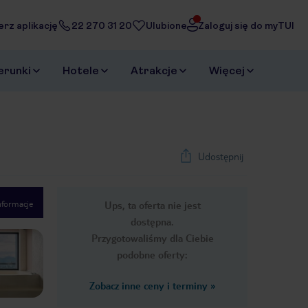
erz aplikację
22 270 31 20
Ulubione
Zaloguj się do myTUI
erunki
Hotele
Atrakcje
Więcej
Udostępnij
nformacje
Ups, ta oferta nie jest
1
/
42
dostępna.
Next slide
Przygotowaliśmy dla Ciebie
podobne oferty:
Zobacz inne ceny i terminy
»