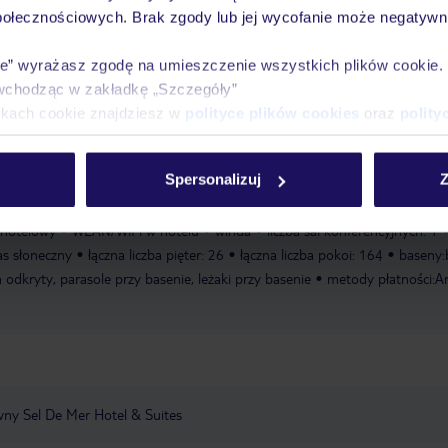
asenów na terenie obiektu znajduje się także basen dla dzieci. Na terenie
połecznościowych. Brak zgody lub jej wycofanie może negatywni
asażem, w której można zrelaksować mięśnie, a także bar przy basenie i b
elaksować się na tarasie słonecznym z leżakami i parasolami. Aktywni Goś
ie” wyrażasz zgodę na umieszczenie wszystkich plików cookie
ia i aerobik są częścią hotelowego programu sportowo-rekreacyjnego. Hot
wchodząc w zakładkę „Szczegóły”
a odnowy biologicznej, takie jak spa, sauna, łaźnia parowa, łaźnia turecka 
ikach cookie znajdziesz w
polityce plików cookies
oraz
polity
ać z uroków miniklubu.
Pole golfowe
Aerobik
Siłownia
Masaże
L
dnowy biologicznej: bezpłatnie
Whirlpool
Spersonalizuj
Z
ing
zameldowanie od: 15:00:00
wymeldowanie do: 12:00:00
sala
 hotelowy
WLAN/WiFi w hotelu
winda
liczba sal konferencyjnych: 1
as słoneczny
łączna liczba pięter: 26
łączna liczba pokoi: 164
baseny:
n odkryty, parasole przy basenie, leżaki przy basenie
metody płatności:A
awny Sel De Mer Hotel & Suites