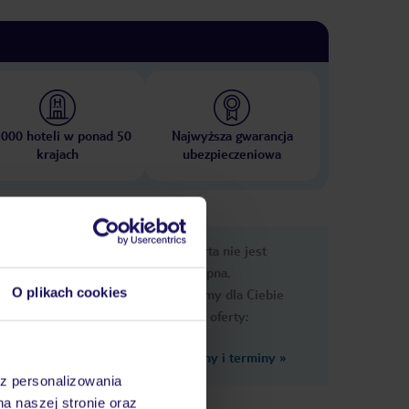
 000 hoteli w ponad 50
Najwyższa gwarancja
krajach
ubezpieczeniowa
nformacje
Ups, ta oferta nie jest
dostępna.
O plikach cookies
Przygotowaliśmy dla Ciebie
podobne oferty:
Zobacz inne ceny i terminy
»
az personalizowania
na naszej stronie oraz