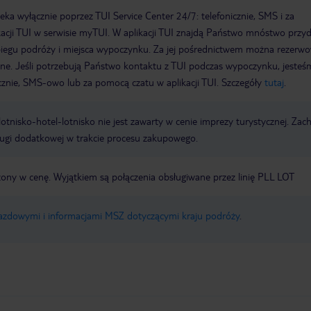
a wyłącznie poprzez TUI Service Center 24/7: telefonicznie, SMS i za
acji TUI w serwisie myTUI. W aplikacji TUI znajdą Państwo mnóstwo przy
biegu podróży i miejsca wypoczynku. Za jej pośrednictwem można rezerw
wne. Jeśli potrzebują Państwo kontaktu z TUI podczas wypoczynku, jeste
icznie, SMS-owo lub za pomocą czatu w aplikacji TUI. Szczegóły
tutaj
.
e lotnisko-hotel-lotnisko nie jest zawarty w cenie imprezy turystycznej. Za
ługi dodatkowej w trakcie procesu zakupowego.
czony w cenę. Wyjątkiem są połączenia obsługiwane przez linię PLL LOT
jazdowymi i informacjami MSZ dotyczącymi kraju podróży
.