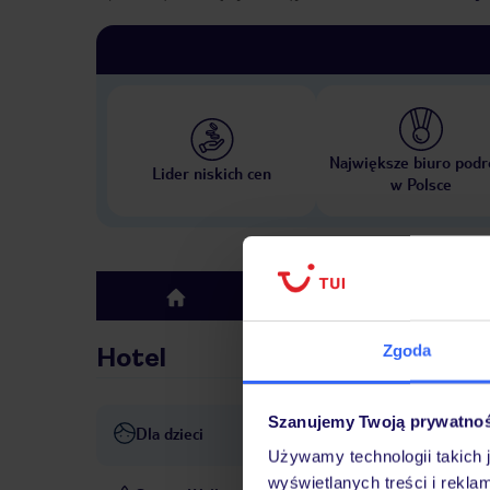
Największe biuro podr
Lider niskich cen
w Polsce
Hotel
top
Zgoda
Hotel
Szanujemy Twoją prywatno
Dla dzieci
basen dla dzieci
klub dla dz
Używamy technologii takich 
wyświetlanych treści i rekla