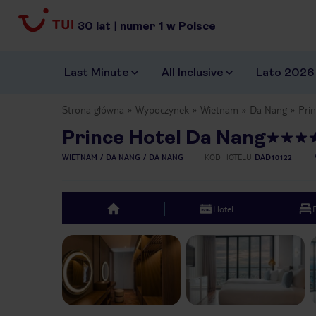
30
lat
|
numer
1
w Polsce
Last Minute
All Inclusive
Lato 2026
Strona główna
Wypoczynek
Wietnam
Da Nang
Pri
Prince Hotel Da Nang
WIETNAM
DA NANG
DA NANG
KOD HOTELU
DAD10122
Hotel
top
Previous slide