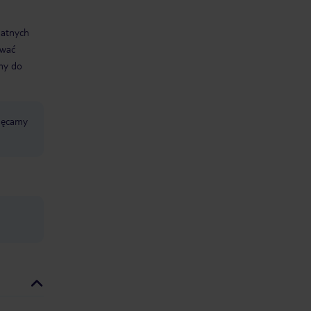
datnych
ować
śmy do
chęcamy