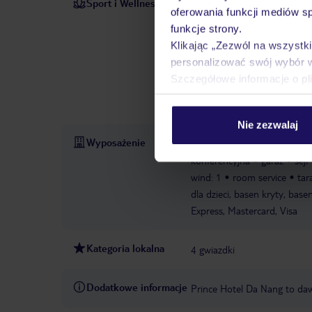
Sport i Wellness
Oprócz krytych i odkrytych b
oferowania funkcji mediów s
znajduje się wanna z hydrom
funkcje strony.
przekąskowy. Goście mogą zr
Klikając „Zezwól na wszystk
mogą zagrać w golfa. Siłown
personalizować swój wybór 
oferuje rozmaite udogodnieni
Szczegółowe informacje o pl
masaże. Dzieci mogą korzyst
saun: 1
Sauna
Centrum o
Nie zezwalaj
Wyposażenie
całodobowa recepcja
park
konferencyjna
garaż
sejf
wind: 1
room service
tar
dla dzieci, basen kryty, base
Express, Mastercard, Visa
Kategoria lokalna
4 gwiazdki
Dodatkowe informacje
Prince Hotel Da Nang to d