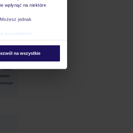
 obiektu
e wpłynąć na niektóre
ar
cie
. Możesz jednak
el
i
ce prywatności
.
iczba
ezwól na wszystkie
liczba
basen
merican