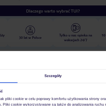
Dlaczego warto wybrać TUI?
óży
Tylko u nas opieka na
10
30 lat w Polsce
wakacjach 24/7
Pokoje
Wyżywienie
Atrakcje
Ważne i
Szczegóły
ść
ieci
plac zabaw
pokój zabaw
jak pliki cookie w celu poprawy komfortu użytkowania strony or
m. Pliki cookie wykorzystywane są także do analizowania ruchu 