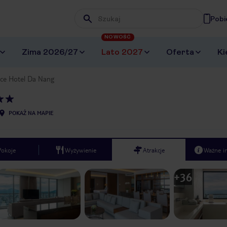
Pobi
Wpisz frazę, której szukasz
NOWOŚĆ
Zima 2026/27
Lato 2027
Oferta
Ki
nce Hotel Da Nang
POKAŻ NA MAPIE
Pokoje
Wyżywienie
Atrakcje
Ważne i
+
36