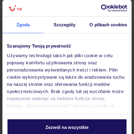
Zgoda
Szczegóły
O plikach cookies
Hotel
Szanujemy Twoją prywatność
Opinie
Używamy technologii takich jak pliki cookie w celu
poprawy komfortu użytkowania strony oraz
personalizowania wyświetlanych treści i reklam. Pliki
Pokoje
cookie wykorzystywane są także do analizowania ruchu
na naszej stronie oraz oferowania funkcji mediów
społecznościowych. Brak zgody lub jej wycofanie może
Wyżywienie
negatywnie wpłynąć na niektóre funkcje strony.
Klikając „Zezwól na wszystkie” wyrażasz zgodę na
umieszczenie wszystkich plików cookie. Możesz jednak
Atrakcje
personalizować swój wybór wchodząc w zakładkę
„Szczegóły”
Zezwól na wszystkie