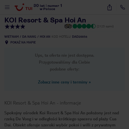
30
1
1
/
76
lat
|
numer
w Polsce
KOI Resort & Spa Hoi An
(2125 opinii)
WIETNAM
DA NANG
HOI AN
KOD HOTELU
DAD20056
POKAŻ NA MAPIE
Ups, ta oferta nie jest dostępna.
Przygotowaliśmy dla Ciebie
podobne oferty:
Zobacz inne ceny i terminy
»
KOI Resort & Spa Hoi An
-
informacje
Spokojny ośrodek Koi Resort & Spa Hoi An położony jest nad
rzeką De Vong i w odległości krótkiego spaceru od plaży Cua
nute
Dai. Obiekt oferuje szeroki wybór pokoi i willi z prywatnym