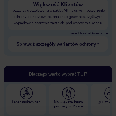
Większość Klientów
rozszerza ubezpieczenia o pakiet All Inclusive - rozszerzenie
ochrony od kosztów leczenia i następstw nieszczęśliwych
wypadków o zdarzenia zaistniałe pod wpływem alkoholu
Dane Mondial Assistance
Sprawdź szczegóły wariantów ochrony
»
Dlaczego warto wybrać TUI?
Lider niskich cen
Największe biuro
30 lat w P
podróży w Polsce