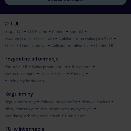
O TUI
Grupa TUI
TUI Poland
Kariera
Kontakt
Gwarancja ubezpieczeniowa
Opieka TUI na wakacjach 24/7
TUI.cz
Dane osobowe
Aplikacja mobilna TUI
Opinie TUI
Przydatne informacje
Podróż z TUI
Wakacje samolotem
Reklamacje
Status reklamacji
Ubezpieczenia
Parkingi
Hotele przy lotniskach
Regulaminy
Regulamin strony
Polityka prywatności
Polityka cookies
Bilety czarterowe
Warunki imprez turystycznych
Standardy ochrony małoletnich
Compliance
TUI w Internecie