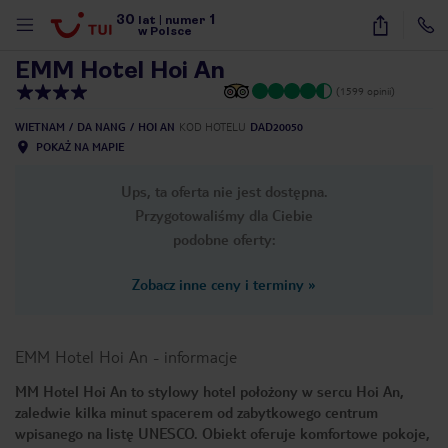
30
1
1
/
11
lat
|
numer
w Polsce
EMM Hotel Hoi An
(1599 opinii)
WIETNAM
DA NANG
HOI AN
KOD HOTELU
DAD20050
POKAŻ NA MAPIE
Ups, ta oferta nie jest dostępna.
Przygotowaliśmy dla Ciebie
podobne oferty:
Zobacz inne ceny i terminy
»
EMM Hotel Hoi An
-
informacje
MM Hotel Hoi An to stylowy hotel położony w sercu Hoi An,
zaledwie kilka minut spacerem od zabytkowego centrum
nute
wpisanego na listę UNESCO. Obiekt oferuje komfortowe pokoje,