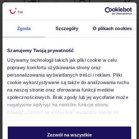
Lider niskich cen
Największe biuro
30 lat w P
podróży w Polsce
Zgoda
Szczegóły
O plikach cookies
Szanujemy Twoją prywatność
Hotel
Używamy technologii takich jak pliki cookie w celu
poprawy komfortu użytkowania strony oraz
personalizowania wyświetlanych treści i reklam. Pliki
Pokoje
cookie wykorzystywane są także do analizowania ruchu
na naszej stronie oraz oferowania funkcji mediów
społecznościowych. Brak zgody lub jej wycofanie może
Wyżywienie
negatywnie wpłynąć na niektóre funkcje strony.
Klikając „Zezwól na wszystkie” wyrażasz zgodę na
umieszczenie wszystkich plików cookie. Możesz jednak
Atrakcje
personalizować swój wybór wchodząc w zakładkę
„Szczegóły”
Zezwól na wszystkie