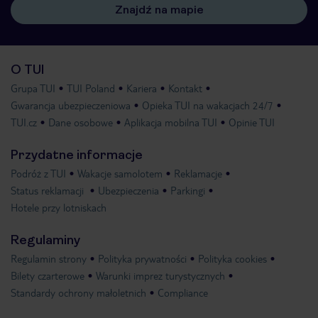
Znajdź na mapie
O TUI
Grupa TUI
TUI Poland
Kariera
Kontakt
Gwarancja ubezpieczeniowa
Opieka TUI na wakacjach 24/7
TUI.cz
Dane osobowe
Aplikacja mobilna TUI
Opinie TUI
Przydatne informacje
Podróż z TUI
Wakacje samolotem
Reklamacje
Status reklamacji
Ubezpieczenia
Parkingi
Hotele przy lotniskach
Regulaminy
Regulamin strony
Polityka prywatności
Polityka cookies
Bilety czarterowe
Warunki imprez turystycznych
Standardy ochrony małoletnich
Compliance