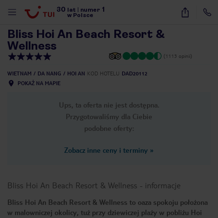
30
1
1
/
39
lat
|
numer
w Polsce
Bliss Hoi An Beach Resort &
Wellness
(1113 opinii)
WIETNAM
DA NANG
HOI AN
KOD HOTELU
DAD20112
POKAŻ NA MAPIE
Ups, ta oferta nie jest dostępna.
Przygotowaliśmy dla Ciebie
podobne oferty:
Zobacz inne ceny i terminy
»
Bliss Hoi An Beach Resort & Wellness
-
informacje
Bliss Hoi An Beach Resort & Wellness to oaza spokoju położona
nute
w malowniczej okolicy, tuż przy dziewiczej plaży w pobliżu Hoi