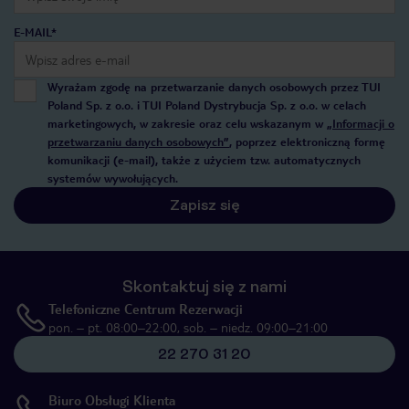
E-MAIL*
Wyrażam zgodę na przetwarzanie danych osobowych przez TUI
Poland Sp. z o.o. i TUI Poland Dystrybucja Sp. z o.o. w celach
marketingowych, w zakresie oraz celu wskazanym w
„Informacji o
przetwarzaniu danych osobowych”
, poprzez elektroniczną formę
komunikacji (e-mail), także z użyciem tzw. automatycznych
systemów wywołujących.
Zapisz się
Skontaktuj się z nami
Telefoniczne Centrum Rezerwacji
pon. – pt. 08:00–22:00, sob. – niedz. 09:00–21:00
22 270 31 20
Biuro Obsługi Klienta