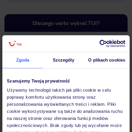
Dlaczego warto wybrać TUI?
Lider niskich cen
Największe biuro
30 lat w P
podróży w Polsce
Zgoda
Szczegóły
O plikach cookies
Szanujemy Twoją prywatność
Używamy technologii takich jak pliki cookie w celu
poprawy komfortu użytkowania strony oraz
Hotel
personalizowania wyświetlanych treści i reklam. Pliki
cookie wykorzystywane są także do analizowania ruchu
na naszej stronie oraz oferowania funkcji mediów
Opinie
społecznościowych. Brak zgody lub jej wycofanie może