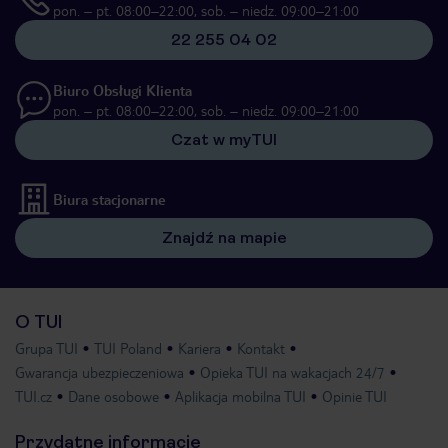
pon. – pt. 08:00–22:00, sob. – niedz. 09:00–21:00
22 255 04 02
Biuro Obsługi Klienta
pon. – pt. 08:00–22:00, sob. – niedz. 09:00–21:00
Czat w myTUI
Biura stacjonarne
Znajdź na mapie
O TUI
Grupa TUI
TUI Poland
Kariera
Kontakt
Gwarancja ubezpieczeniowa
Opieka TUI na wakacjach 24/7
TUI.cz
Dane osobowe
Aplikacja mobilna TUI
Opinie TUI
Przydatne informacje