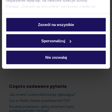
negatywnie wpłynąć na niektóre funkcje strony.
Klikając „Zezwól na wszystkie” wyrażasz zgodę na
Pokoje
umieszczenie wszystkich plików cookie. Możesz jednak
personalizować swój wybór wchodząc w zakładkę
„Szczegóły”
Zezwól na wszystkie
Wyżywienie
Szczegółowe informacje o plikach cookie znajdziesz
w
polityce plików cookies
oraz
polityce prywatności
.
Spersonalizuj
Atrakcje
Nie zezwalaj
Ważne informacje
Często zadawane pytania
Jak zmienić uczestników/osobę zgłaszającą?
Czy w Hotelu będzie przedstawiciel TUI?
Na jakiej podstawie i gdzie otrzymam karty
pokładowe/bilety lotnicze?