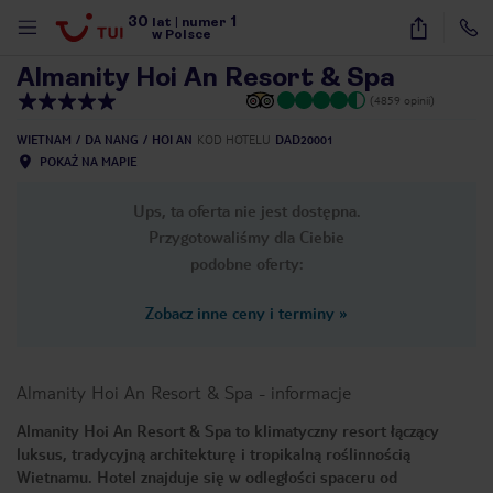
30
1
1
/
29
lat
|
numer
w Polsce
Almanity Hoi An Resort & Spa
(4859 opinii)
WIETNAM
DA NANG
HOI AN
KOD HOTELU
DAD20001
POKAŻ NA MAPIE
Ups, ta oferta nie jest dostępna.
Przygotowaliśmy dla Ciebie
podobne oferty:
Zobacz inne ceny i terminy
»
Almanity Hoi An Resort & Spa
-
informacje
Almanity Hoi An Resort & Spa to klimatyczny resort łączący
luksus, tradycyjną architekturę i tropikalną roślinnością
nute
Wietnamu. Hotel znajduje się w odległości spaceru od