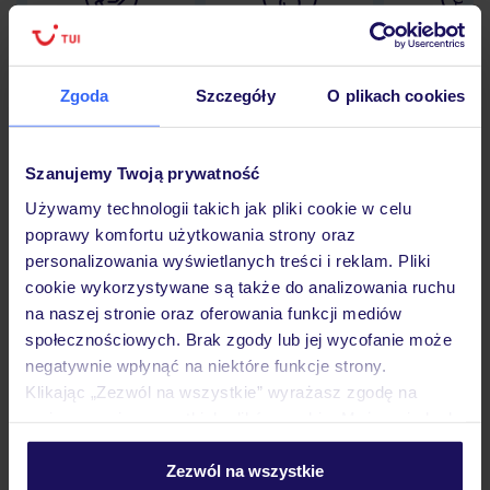
Lider niskich cen
Największe biuro
30 lat w P
podróży w Polsce
Zgoda
Szczegóły
O plikach cookies
Szanujemy Twoją prywatność
Hotel
Używamy technologii takich jak pliki cookie w celu
poprawy komfortu użytkowania strony oraz
personalizowania wyświetlanych treści i reklam. Pliki
Pokoje
cookie wykorzystywane są także do analizowania ruchu
na naszej stronie oraz oferowania funkcji mediów
społecznościowych. Brak zgody lub jej wycofanie może
Wyżywienie
negatywnie wpłynąć na niektóre funkcje strony.
Klikając „Zezwól na wszystkie” wyrażasz zgodę na
umieszczenie wszystkich plików cookie. Możesz jednak
Atrakcje
personalizować swój wybór wchodząc w zakładkę
„Szczegóły”
Zezwól na wszystkie