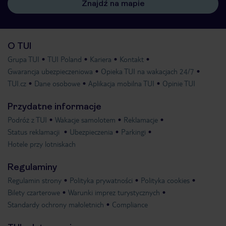
Znajdź na mapie
O TUI
Grupa TUI
TUI Poland
Kariera
Kontakt
Gwarancja ubezpieczeniowa
Opieka TUI na wakacjach 24/7
TUI.cz
Dane osobowe
Aplikacja mobilna TUI
Opinie TUI
Przydatne informacje
Podróż z TUI
Wakacje samolotem
Reklamacje
Status reklamacji
Ubezpieczenia
Parkingi
Hotele przy lotniskach
Regulaminy
Regulamin strony
Polityka prywatności
Polityka cookies
Bilety czarterowe
Warunki imprez turystycznych
Standardy ochrony małoletnich
Compliance