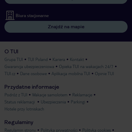
Biura stacjonarne
Znajdź na mapie
O TUI
Grupa TUI
TUI Poland
Kariera
Kontakt
Gwarancja ubezpieczeniowa
Opieka TUI na wakacjach 24/7
TUI.cz
Dane osobowe
Aplikacja mobilna TUI
Opinie TUI
Przydatne informacje
Podróż z TUI
Wakacje samolotem
Reklamacje
Status reklamacji
Ubezpieczenia
Parkingi
Hotele przy lotniskach
Regulaminy
Regulamin strony
Polityka prywatności
Polityka cookies