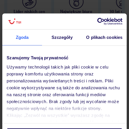
Lider niskich cen
Największe biuro
30 lat w P
podróży w Polsce
Zgoda
Szczegóły
O plikach cookies
Hotel
Szanujemy Twoją prywatność
Używamy technologii takich jak pliki cookie w celu
poprawy komfortu użytkowania strony oraz
Opinie
personalizowania wyświetlanych treści i reklam. Pliki
cookie wykorzystywane są także do analizowania ruchu
na naszej stronie oraz oferowania funkcji mediów
Pokoje
społecznościowych. Brak zgody lub jej wycofanie może
negatywnie wpłynąć na niektóre funkcje strony.
Klikając „Zezwól na wszystkie” wyrażasz zgodę na
Wyżywienie
umieszczenie wszystkich plików cookie. Możesz jednak
personalizować swój wybór wchodząc w zakładkę