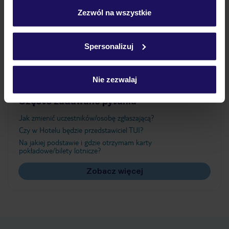
„Szczegóły”
Zezwól na wszystkie
Atrakcje
Szczegółowe informacje o plikach cookie znajdziesz
w
polityce plików cookies
oraz
polityce prywatności
.
Spersonalizuj
Ważne informacje
Nie zezwalaj
Często zadawane pytania
Jak zmienić uczestników/osobę zgłaszającą?
Czy w Hotelu będzie przedstawiciel TUI?
Na jakiej podstawie i gdzie otrzymam karty
pokładowe/bilety lotnicze?
Zobacz więcej