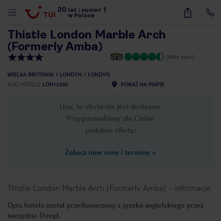
30
1
1
/
12
lat
|
numer
w Polsce
Thistle London Marble Arch
(Formerly Amba)
(6886 opinii)
WIELKA BRYTANIA
LONDYN
LONDYN
KOD HOTELU
LON12280
POKAŻ NA MAPIE
Ups, ta oferta nie jest dostępna.
Przygotowaliśmy dla Ciebie
podobne oferty:
Zobacz inne ceny i terminy
»
Thistle London Marble Arch (Formerly Amba)
-
informacje
Opis hotelu został przetłumaczony z języka angielskiego przez
nute
narzędzie DeepL