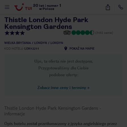
30
1
1
/
8
lat
|
numer
w Polsce
Thistle London Hyde Park
Kensington Gardens
(3432 opinie)
WIELKA BRYTANIA
LONDYN
LONDYN
KOD HOTELU
LON12211
POKAŻ NA MAPIE
Ups, ta oferta nie jest dostępna.
Przygotowaliśmy dla Ciebie
podobne oferty:
Zobacz inne ceny i terminy
»
Thistle London Hyde Park Kensington Gardens
-
informacje
nute
Opis hotelu został przetłumaczony z języka angielskiego przez