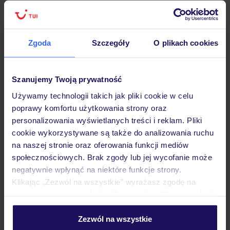
Zgoda
Szczegóły
O plikach cookies
Hotel
Szanujemy Twoją prywatność
Opinie
Używamy technologii takich jak pliki cookie w celu
poprawy komfortu użytkowania strony oraz
personalizowania wyświetlanych treści i reklam. Pliki
Pokoje
cookie wykorzystywane są także do analizowania ruchu
na naszej stronie oraz oferowania funkcji mediów
społecznościowych. Brak zgody lub jej wycofanie może
Wyżywienie
negatywnie wpłynąć na niektóre funkcje strony.
Klikając „Zezwól na wszystkie” wyrażasz zgodę na
umieszczenie wszystkich plików cookie. Możesz jednak
Atrakcje
personalizować swój wybór wchodząc w zakładkę
„Szczegóły”
Zezwól na wszystkie