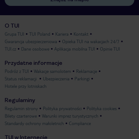
O TUI
Grupa TUI
TUI Poland
Kariera
Kontakt
Gwarancja ubezpieczeniowa
Opieka TUI na wakacjach 24/7
TUI.cz
Dane osobowe
Aplikacja mobilna TUI
Opinie TUI
Przydatne informacje
Podróż z TUI
Wakacje samolotem
Reklamacje
Status reklamacji
Ubezpieczenia
Parkingi
Hotele przy lotniskach
Regulaminy
Regulamin strony
Polityka prywatności
Polityka cookies
Bilety czarterowe
Warunki imprez turystycznych
Standardy ochrony małoletnich
Compliance
TUI w Internecie