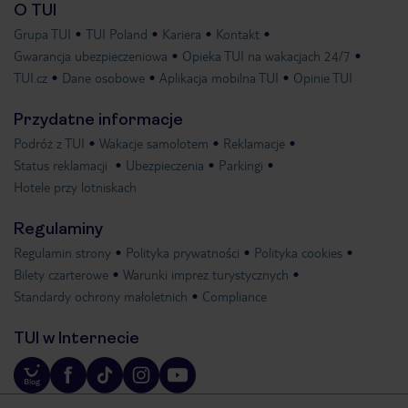
O TUI
Grupa TUI
TUI Poland
Kariera
Kontakt
Gwarancja ubezpieczeniowa
Opieka TUI na wakacjach 24/7
TUI.cz
Dane osobowe
Aplikacja mobilna TUI
Opinie TUI
Przydatne informacje
Podróż z TUI
Wakacje samolotem
Reklamacje
Status reklamacji
Ubezpieczenia
Parkingi
Hotele przy lotniskach
Regulaminy
Regulamin strony
Polityka prywatności
Polityka cookies
Bilety czarterowe
Warunki imprez turystycznych
Standardy ochrony małoletnich
Compliance
TUI w Internecie