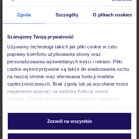
Hotel
Zgoda
Szczegóły
O plikach cookies
Opinie
Szanujemy Twoją prywatność
Używamy technologii takich jak pliki cookie w celu
Pokoje
poprawy komfortu użytkowania strony oraz
personalizowania wyświetlanych treści i reklam. Pliki
cookie wykorzystywane są także do analizowania ruchu
Wyżywienie
na naszej stronie oraz oferowania funkcji mediów
społecznościowych. Brak zgody lub jej wycofanie może
negatywnie wpłynąć na niektóre funkcje strony.
Atrakcje
Klikając „Zezwól na wszystkie” wyrażasz zgodę na
umieszczenie wszystkich plików cookie. Możesz jednak
personalizować swój wybór wchodząc w zakładkę
Ważne informacje
„Szczegóły”
Zezwól na wszystkie
Szczegółowe informacje o plikach cookie znajdziesz
w
polityce plików cookies
oraz
polityce prywatności
.