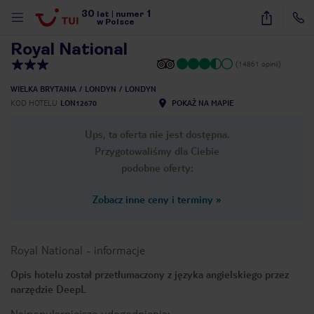
30
1
1
/
30
lat
|
numer
w Polsce
Royal National
(14861 opinii)
WIELKA BRYTANIA
LONDYN
LONDYN
KOD HOTELU
LON12670
POKAŻ NA MAPIE
Ups, ta oferta nie jest dostępna.
Przygotowaliśmy dla Ciebie
podobne oferty:
Zobacz inne ceny i terminy
»
Royal National
-
informacje
Opis hotelu został przetłumaczony z języka angielskiego przez
narzędzie DeepL
nute
Najpopularniejsze udogodnienia: