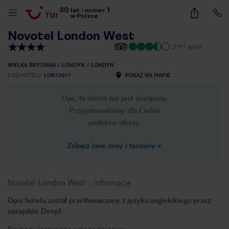
30
1
1
/
12
lat
|
numer
w Polsce
Novotel London West
(5951 opinii)
WIELKA BRYTANIA
LONDYN
LONDYN
KOD HOTELU
LON12017
POKAŻ NA MAPIE
Ups, ta oferta nie jest dostępna.
Przygotowaliśmy dla Ciebie
podobne oferty:
Zobacz inne ceny i terminy
»
Novotel London West
-
informacje
Opis hotelu został przetłumaczony z języka angielskiego przez
narzędzie DeepL
nute
Najpopularniejsze udogodnienia: