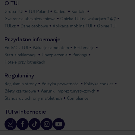
O TUI
Grupa TUI
TUI Poland
Kariera
Kontakt
Gwarancja ubezpieczeniowa
Opieka TUI na wakacjach 24/7
TUI.cz
Dane osobowe
Aplikacja mobilna TUI
Opinie TUI
Przydatne informacje
Podróż z TUI
Wakacje samolotem
Reklamacje
Status reklamacji
Ubezpieczenia
Parkingi
Hotele przy lotniskach
Regulaminy
Regulamin strony
Polityka prywatności
Polityka cookies
Bilety czarterowe
Warunki imprez turystycznych
Standardy ochrony małoletnich
Compliance
TUI w Internecie