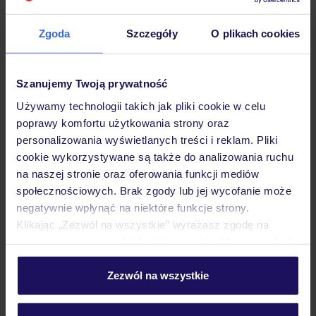
Hotel
Zgoda
Szczegóły
O plikach cookies
Opinie
Szanujemy Twoją prywatność
Używamy technologii takich jak pliki cookie w celu
Pokoje
poprawy komfortu użytkowania strony oraz
personalizowania wyświetlanych treści i reklam. Pliki
cookie wykorzystywane są także do analizowania ruchu
Wyżywienie
na naszej stronie oraz oferowania funkcji mediów
społecznościowych. Brak zgody lub jej wycofanie może
negatywnie wpłynąć na niektóre funkcje strony.
Atrakcje
Klikając „Zezwól na wszystkie” wyrażasz zgodę na
umieszczenie wszystkich plików cookie. Możesz jednak
personalizować swój wybór wchodząc w zakładkę
Ważne informacje
„Szczegóły”
Zezwól na wszystkie
Szczegółowe informacje o plikach cookie znajdziesz
w
polityce plików cookies
oraz
polityce prywatności
.