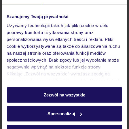
Pokoje
Szanujemy Twoją prywatność
Używamy technologii takich jak pliki cookie w celu
poprawy komfortu użytkowania strony oraz
Wyżywienie
personalizowania wyświetlanych treści i reklam. Pliki
cookie wykorzystywane są także do analizowania ruchu
na naszej stronie oraz oferowania funkcji mediów
Atrakcje
społecznościowych. Brak zgody lub jej wycofanie może
negatywnie wpłynąć na niektóre funkcje strony.
Klikając „Zezwól na wszystkie” wyrażasz zgodę na
Ważne informacje
umieszczenie wszystkich plików cookie. Możesz jednak
personalizować swój wybór wchodząc w zakładkę
„Szczegóły”
Zezwól na wszystkie
Szczegółowe informacje o plikach cookie znajdziesz
Często zadawane pytania
w
polityce plików cookies
oraz
polityce prywatności
.
Jak zmienić uczestników/osobę zgłaszającą?
Spersonalizuj
Czy w Hotelu będzie przedstawiciel TUI?
Na jakiej podstawie i gdzie otrzymam karty