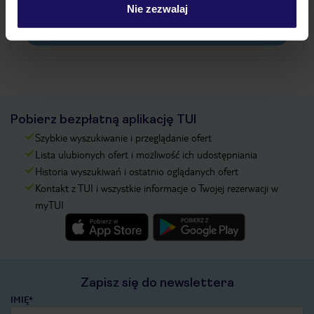
pokładowe/bilety lotnicze?
Nie zezwalaj
Zobacz więcej
Pobierz bezpłatną aplikację TUI
Szybkie wyszukiwanie i przeglądanie ofert
Lista ulubionych ofert i możliwość ich udostępniania
Historia wyszukiwań i ostatnio oglądanych ofert
Kontakt z TUI i wszystkie informacje o Twojej rezerwacji w
myTUI
Zapisz się do newslettera
IMIĘ*