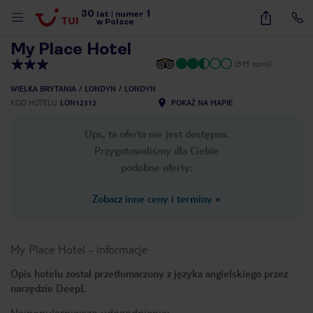
30
1
1
/
17
lat
|
numer
w Polsce
My Place Hotel
(595 opinii)
WIELKA BRYTANIA
LONDYN
LONDYN
KOD HOTELU
LON12312
POKAŻ NA MAPIE
Ups, ta oferta nie jest dostępna.
Przygotowaliśmy dla Ciebie
podobne oferty:
Zobacz inne ceny i terminy
»
My Place Hotel
-
informacje
Opis hotelu został przetłumaczony z języka angielskiego przez
narzędzie DeepL
nute
Najpopularniejsze udogodnienia: