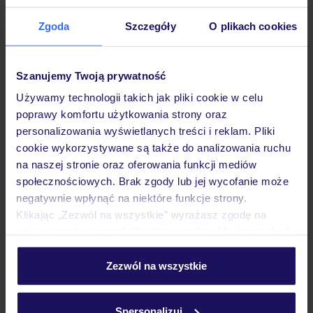
Hotel
Zgoda
Szczegóły
O plikach cookies
Opinie
Szanujemy Twoją prywatność
Używamy technologii takich jak pliki cookie w celu
Pokoje
poprawy komfortu użytkowania strony oraz
personalizowania wyświetlanych treści i reklam. Pliki
cookie wykorzystywane są także do analizowania ruchu
Wyżywienie
na naszej stronie oraz oferowania funkcji mediów
społecznościowych. Brak zgody lub jej wycofanie może
negatywnie wpłynąć na niektóre funkcje strony.
Atrakcje
Klikając „Zezwól na wszystkie” wyrażasz zgodę na
umieszczenie wszystkich plików cookie. Możesz jednak
personalizować swój wybór wchodząc w zakładkę
Ważne informacje
„Szczegóły”
Zezwól na wszystkie
Szczegółowe informacje o plikach cookie znajdziesz
w
polityce plików cookies
oraz
polityce prywatności
.
Spersonalizuj