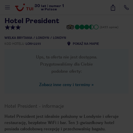
30
1
1
/
7
lat
|
numer
w Polsce
Hotel President
(6453 opinie)
WIELKA BRYTANIA
LONDYN
LONDYN
KOD HOTELU
LON12255
POKAŻ NA MAPIE
Ups, ta oferta nie jest dostępna.
Przygotowaliśmy dla Ciebie
podobne oferty:
Zobacz inne ceny i terminy
»
Hotel President
-
informacje
Hotel President jest idealnie położony w Londynie i oferuje
restaurację, bezpłatne WiFi i bar. Ten 3-gwiazdkowy hotel
nute
posiada całodobową recepcję i przechowalnię bagażu.