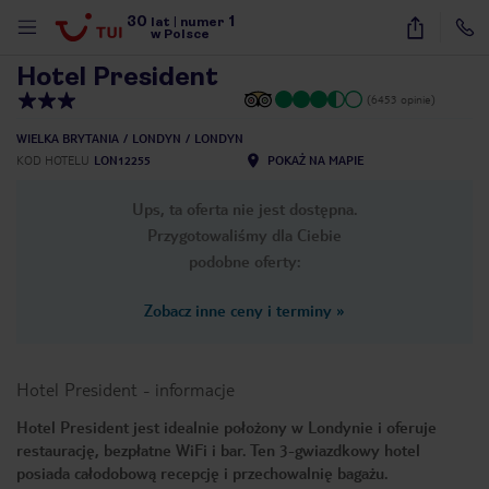
30
1
1
/
7
lat
|
numer
w Polsce
Hotel President
(6453 opinie)
WIELKA BRYTANIA
LONDYN
LONDYN
KOD HOTELU
LON12255
POKAŻ NA MAPIE
Ups, ta oferta nie jest dostępna.
Przygotowaliśmy dla Ciebie
podobne oferty:
Zobacz inne ceny i terminy
»
Hotel President
-
informacje
Hotel President jest idealnie położony w Londynie i oferuje
restaurację, bezpłatne WiFi i bar. Ten 3-gwiazdkowy hotel
nute
posiada całodobową recepcję i przechowalnię bagażu.