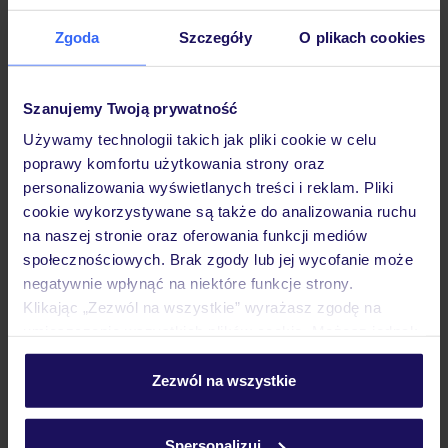
Hotel
Zgoda
Szczegóły
O plikach cookies
Opinie
Szanujemy Twoją prywatność
Używamy technologii takich jak pliki cookie w celu
Pokoje
poprawy komfortu użytkowania strony oraz
personalizowania wyświetlanych treści i reklam. Pliki
cookie wykorzystywane są także do analizowania ruchu
Wyżywienie
na naszej stronie oraz oferowania funkcji mediów
społecznościowych. Brak zgody lub jej wycofanie może
negatywnie wpłynąć na niektóre funkcje strony.
Atrakcje
Klikając „Zezwól na wszystkie” wyrażasz zgodę na
umieszczenie wszystkich plików cookie. Możesz jednak
personalizować swój wybór wchodząc w zakładkę
Ważne informacje
„Szczegóły”
Zezwól na wszystkie
Szczegółowe informacje o plikach cookie znajdziesz
w
polityce plików cookies
oraz
polityce prywatności
.
Spersonalizuj