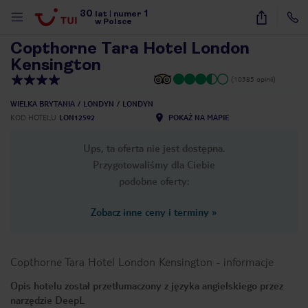
30
1
1
/
6
lat
|
numer
w Polsce
Copthorne Tara Hotel London
Kensington
(10385 opinii)
WIELKA BRYTANIA
LONDYN
LONDYN
KOD HOTELU
LON12592
POKAŻ NA MAPIE
Ups, ta oferta nie jest dostępna.
Przygotowaliśmy dla Ciebie
podobne oferty:
Zobacz inne ceny i terminy
»
Copthorne Tara Hotel London Kensington
-
informacje
Opis hotelu został przetłumaczony z języka angielskiego przez
nute
narzędzie DeepL