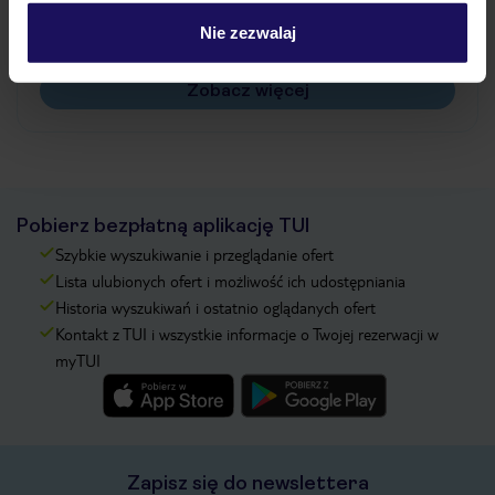
Czy w Hotelu będzie przedstawiciel TUI?
Na jakiej podstawie i gdzie otrzymam karty
Nie zezwalaj
pokładowe/bilety lotnicze?
Zobacz więcej
Pobierz bezpłatną aplikację TUI
Szybkie wyszukiwanie i przeglądanie ofert
Lista ulubionych ofert i możliwość ich udostępniania
Historia wyszukiwań i ostatnio oglądanych ofert
Kontakt z TUI i wszystkie informacje o Twojej rezerwacji w
myTUI
Zapisz się do newslettera