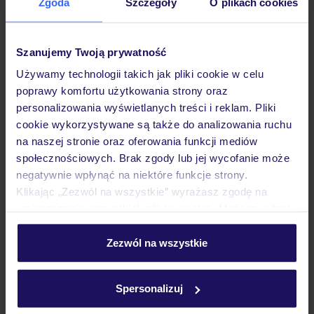
Zgoda
Szczegóły
O plikach cookies
Opinie
Szanujemy Twoją prywatność
Pokoje
Używamy technologii takich jak pliki cookie w celu
poprawy komfortu użytkowania strony oraz
Wyżywienie
personalizowania wyświetlanych treści i reklam. Pliki
cookie wykorzystywane są także do analizowania ruchu
na naszej stronie oraz oferowania funkcji mediów
społecznościowych. Brak zgody lub jej wycofanie może
Atrakcje
negatywnie wpłynąć na niektóre funkcje strony.
Klikając „Zezwól na wszystkie” wyrażasz zgodę na
umieszczenie wszystkich plików cookie. Możesz jednak
Ważne informacje
personalizować swój wybór wchodząc w zakładkę
„Szczegóły”
Zezwól na wszystkie
Szczegółowe informacje o plikach cookie znajdziesz
Często zadawane pytania
w
polityce plików cookies
oraz
polityce prywatności
.
Spersonalizuj
Jak zmienić uczestników/osobę zgłaszającą?