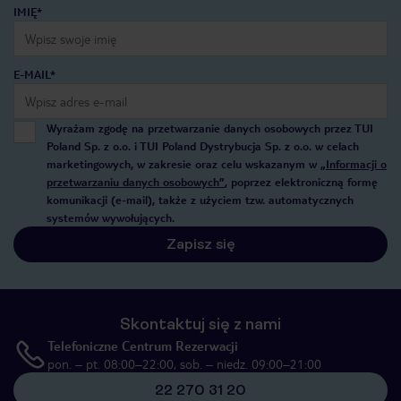
IMIĘ*
E-MAIL*
Wyrażam zgodę na przetwarzanie danych osobowych przez TUI
Poland Sp. z o.o. i TUI Poland Dystrybucja Sp. z o.o. w celach
marketingowych, w zakresie oraz celu wskazanym w
„Informacji o
przetwarzaniu danych osobowych”
, poprzez elektroniczną formę
komunikacji (e-mail), także z użyciem tzw. automatycznych
systemów wywołujących.
Zapisz się
Skontaktuj się z nami
Telefoniczne Centrum Rezerwacji
pon. – pt. 08:00–22:00, sob. – niedz. 09:00–21:00
22 270 31 20