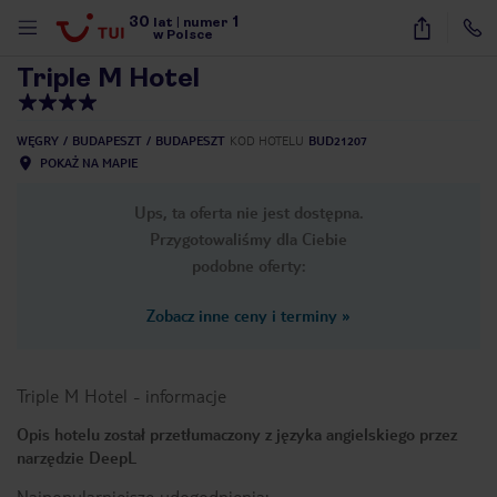
30
1
1
/
31
lat
|
numer
w Polsce
Triple M Hotel
WĘGRY
BUDAPESZT
BUDAPESZT
KOD HOTELU
BUD21207
POKAŻ NA MAPIE
Ups, ta oferta nie jest dostępna.
Przygotowaliśmy dla Ciebie
podobne oferty:
Zobacz inne ceny i terminy
»
Triple M Hotel
-
informacje
Opis hotelu został przetłumaczony z języka angielskiego przez
narzędzie DeepL
nute
Najpopularniejsze udogodnienia: