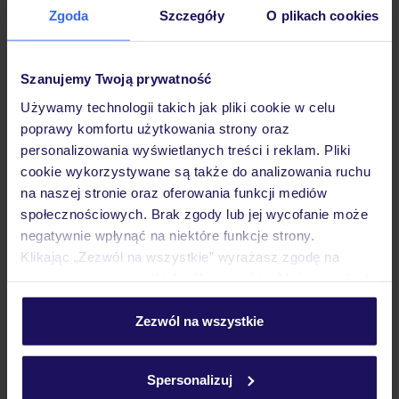
Zgoda
Szczegóły
O plikach cookies
Hotel
Szanujemy Twoją prywatność
Pokoje
Używamy technologii takich jak pliki cookie w celu
poprawy komfortu użytkowania strony oraz
personalizowania wyświetlanych treści i reklam. Pliki
Wyżywienie
cookie wykorzystywane są także do analizowania ruchu
na naszej stronie oraz oferowania funkcji mediów
społecznościowych. Brak zgody lub jej wycofanie może
Atrakcje
negatywnie wpłynąć na niektóre funkcje strony.
Klikając „Zezwól na wszystkie” wyrażasz zgodę na
umieszczenie wszystkich plików cookie. Możesz jednak
Ważne informacje
personalizować swój wybór wchodząc w zakładkę
„Szczegóły”
Zezwól na wszystkie
Szczegółowe informacje o plikach cookie znajdziesz
w
polityce plików cookies
oraz
polityce prywatności
.
Często zadawane pytania
Spersonalizuj