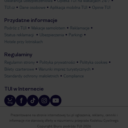
Gwarancja ubezpieczeniowa
Opieka TUI na wakacjach 24/7
TUI.cz
Dane osobowe
Aplikacja mobilna TUI
Opinie TUI
Przydatne informacje
Podróż z TUI
Wakacje samolotem
Reklamacje
Status reklamacji
Ubezpieczenia
Parkingi
Hotele przy lotniskach
Regulaminy
Regulamin strony
Polityka prywatności
Polityka cookies
Bilety czarterowe
Warunki imprez turystycznych
Standardy ochrony małoletnich
Compliance
TUI w Internecie
Prezentowane na stronie internetowej tui.pl ogłoszenia, reklamy, cenniki i
informacje nie stanowią oferty w rozumieniu przepisów Kodeksu Cywilnego.
Copyright Biuro podróży TUI 2026