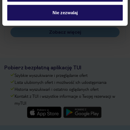
Jak zmienić uczestników/osobę zgłaszającą?
Czy w Hotelu będzie przedstawiciel TUI?
Nie zezwalaj
Na jakiej podstawie i gdzie otrzymam karty
pokładowe/bilety lotnicze?
Zobacz więcej
Pobierz bezpłatną aplikację TUI
Szybkie wyszukiwanie i przeglądanie ofert
Lista ulubionych ofert i możliwość ich udostępniania
Historia wyszukiwań i ostatnio oglądanych ofert
Kontakt z TUI i wszystkie informacje o Twojej rezerwacji w
myTUI