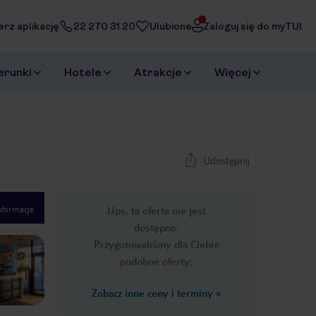
erz aplikację
22 270 31 20
Ulubione
Zaloguj się do myTUI
erunki
Hotele
Atrakcje
Więcej
Udostępnij
nformacje
Ups, ta oferta nie jest
1
/
9
dostępna.
Next slide
Przygotowaliśmy dla Ciebie
podobne oferty:
Zobacz inne ceny i terminy
»