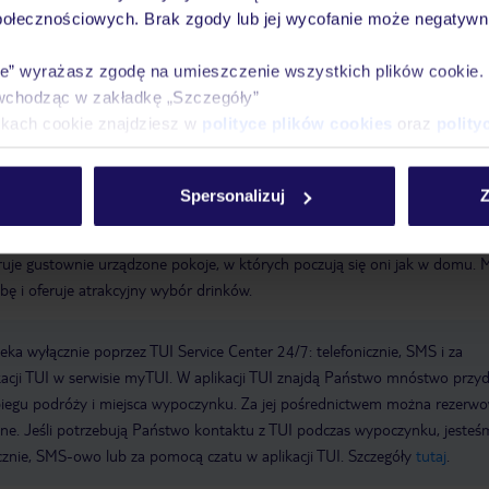
ch
Otwarcie hotelu: 2014
Ostatni kompletny remont: 2015
Recepcja
połecznościowych. Brak zgody lub jej wycofanie może negatywni
lski
Winda
Internet: WLAN/WiFi, w całym hotelu (kompleksie): bezpłat
pnych: bezpłatnie, w recepcji/lobby: bezpłatnie
Pralnia: za opłatą, usł
ie” wyrażasz zgodę na umieszczenie wszystkich plików cookie
ści: TUI Card / VISA, MasterCard, American Express, EC card/Maestro
Z
wchodząc w zakładkę „Szczegóły”
e
Parking: Parking (w zależności od dostępności), niestrzeżony: płatność
ikach cookie znajdziesz w
polityce plików cookies
oraz
polity
Liczba budynków: 1, pięter: 8, pokoi: 99
Spersonalizuj
Z
feruje gustownie urządzone pokoje, w których poczują się oni jak w domu.
obę i oferuje atrakcyjny wybór drinków.
a wyłącznie poprzez TUI Service Center 24/7: telefonicznie, SMS i za
acji TUI w serwisie myTUI. W aplikacji TUI znajdą Państwo mnóstwo przy
biegu podróży i miejsca wypoczynku. Za jej pośrednictwem można rezerw
wne. Jeśli potrzebują Państwo kontaktu z TUI podczas wypoczynku, jeste
icznie, SMS-owo lub za pomocą czatu w aplikacji TUI. Szczegóły
tutaj
.