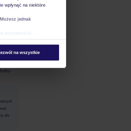
:
e wpłynąć na niektóre
nie, w
ugodawca
. Możesz jednak
wierzęta
ce prywatności
.
ezwól na wszystkie
 Modny
datnych
ować
śmy do