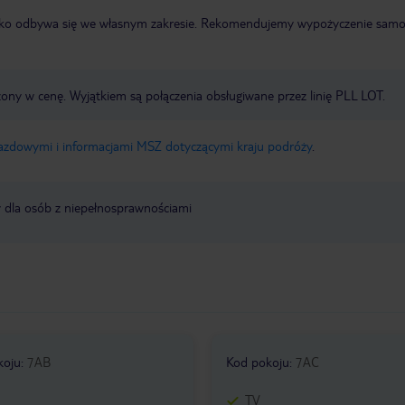
otnisko odbywa się we własnym zakresie. Rekomendujemy wypożyczenie sa
zony w cenę. Wyjątkiem są połączenia obsługiwane przez linię PLL LOT.
jazdowymi i informacjami MSZ dotyczącymi kraju podróży
.
y dla osób z niepełnosprawnościami
koju
:
7AB
Kod pokoju
:
7AC
TV