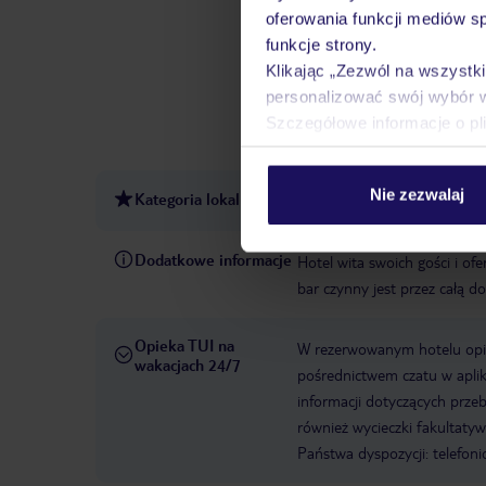
3 EUR
Hotel dla niepalący
oferowania funkcji mediów s
codziennie 24 h, języki: angie
funkcje strony.
pomieszczeniach ogólnodostę
Klikając „Zezwól na wszystk
zewnętrzny
Metody płatno
personalizować swój wybór 
domowe nie są akceptowan
Szczegółowe informacje o pl
gotówką, za noc ok. 19 EUR
Nie zezwalaj
Kategoria lokalna
3 gwiazdki
Dodatkowe informacje
Hotel wita swoich gości i o
bar czynny jest przez całą d
Opieka TUI na
W rezerwowanym hotelu opiek
wakacjach 24/7
pośrednictwem czatu w aplik
informacji dotyczących prze
również wycieczki fakultaty
Państwa dyspozycji: telefon