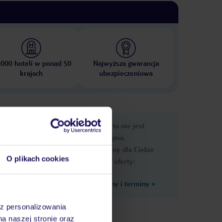
 000 hoteli w ponad 50
Najwyższa gwarancja
krajach
ubezpieczeniowa
nformacje
Ups, ta oferta nie jest
dostępna.
Przygotowaliśmy dla Ciebie
O plikach cookies
podobne oferty:
Zobacz inne ceny i terminy
»
az personalizowania
noc ok.
na naszej stronie oraz