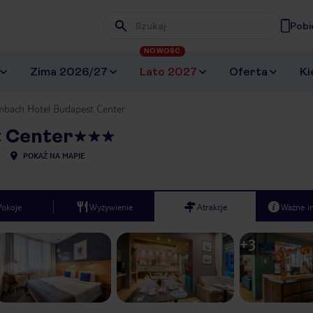
Pobi
Wpisz frazę, której szukasz
NOWOŚĆ
Zima 2026/27
Lato 2027
Oferta
Ki
bach Hotel Budapest Center
 Center
POKAŻ NA MAPIE
Pokoje
Wyżywienie
Atrakcje
Ważne i
+
3