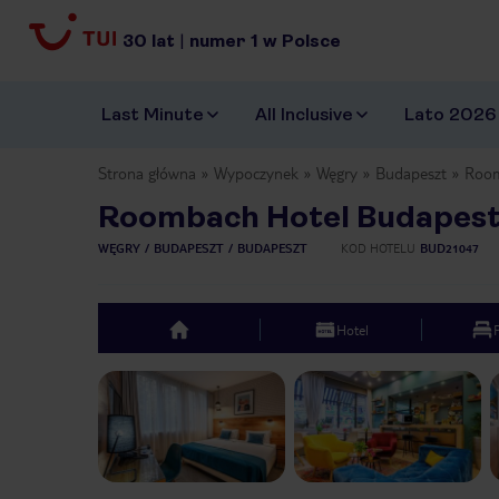
30
lat
|
numer
1
w Polsce
Last Minute
All Inclusive
Lato 2026
Strona główna
Wypoczynek
Węgry
Budapeszt
Room
Roombach Hotel Budapest
WĘGRY
BUDAPESZT
BUDAPESZT
KOD HOTELU
BUD21047
Hotel
top
Previous slide