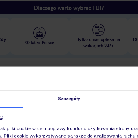
Dlaczego warto wybrać TUI?
óży
Tylko u nas opieka na
10
30 lat w Polsce
wakacjach 24/7
Pokoje
Wyżywienie
Atrakcje
Ważne i
Szczegóły
ść
jak pliki cookie w celu poprawy komfortu użytkowania strony or
ekologiczny/podatek turystyczny płatne na miejscu: Płatność gotówką, za 
m. Pliki cookie wykorzystywane są także do analizowania ruchu 