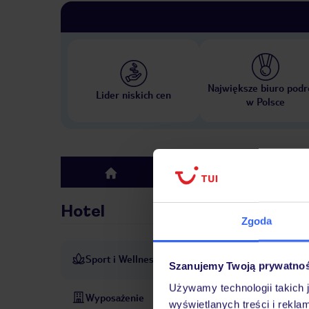
Największe biuro podr
Lider niskich cen
w Polsce
Hotel
top
Hotel
Zgoda
Sport i Wellness
Jazda na rowerze: rower
Szanujemy Twoją prywatno
Używamy technologii takich 
Wyposażenie
Opłata klimatyczna/podatek 
wyświetlanych treści i rekla