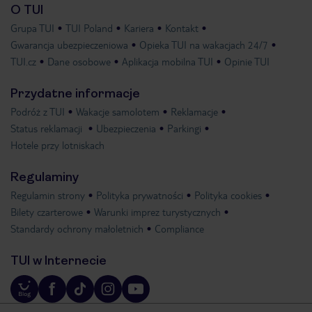
O TUI
Grupa TUI
TUI Poland
Kariera
Kontakt
Gwarancja ubezpieczeniowa
Opieka TUI na wakacjach 24/7
TUI.cz
Dane osobowe
Aplikacja mobilna TUI
Opinie TUI
Przydatne informacje
Podróż z TUI
Wakacje samolotem
Reklamacje
Status reklamacji
Ubezpieczenia
Parkingi
Hotele przy lotniskach
Regulaminy
Regulamin strony
Polityka prywatności
Polityka cookies
Bilety czarterowe
Warunki imprez turystycznych
Standardy ochrony małoletnich
Compliance
TUI w Internecie