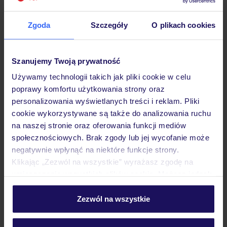
Zgoda
Szczegóły
O plikach cookies
Hotel
Szanujemy Twoją prywatność
Używamy technologii takich jak pliki cookie w celu
Pokoje
poprawy komfortu użytkowania strony oraz
personalizowania wyświetlanych treści i reklam. Pliki
cookie wykorzystywane są także do analizowania ruchu
Wyżywienie
na naszej stronie oraz oferowania funkcji mediów
społecznościowych. Brak zgody lub jej wycofanie może
negatywnie wpłynąć na niektóre funkcje strony.
Atrakcje
Klikając „Zezwól na wszystkie” wyrażasz zgodę na
umieszczenie wszystkich plików cookie. Możesz jednak
personalizować swój wybór wchodząc w zakładkę
„Szczegóły”
Zezwól na wszystkie
Ważne informacje
Szczegółowe informacje o plikach cookie znajdziesz
w
polityce plików cookies
oraz
polityce prywatności
.