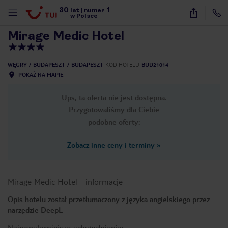
30
1
1
/
13
lat
|
numer
w Polsce
Mirage Medic Hotel
WĘGRY
BUDAPESZT
BUDAPESZT
KOD HOTELU
BUD21014
POKAŻ NA MAPIE
Ups, ta oferta nie jest dostępna.
Przygotowaliśmy dla Ciebie
podobne oferty:
Zobacz inne ceny i terminy
»
Mirage Medic Hotel
-
informacje
Opis hotelu został przetłumaczony z języka angielskiego przez
narzędzie DeepL
nute
Najpopularniejsze udogodnienia: