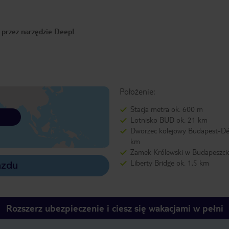
o przez narzędzie DeepL
Położenie:
Stacja metra ok. 600 m
Lotnisko BUD ok. 21 km
Dworzec kolejowy Budapest-Dél
km
Zamek Królewski w Budapeszci
Liberty Bridge ok. 1,5 km
azdu
Rozszerz ubezpieczenie i ciesz się wakacjami w pełni