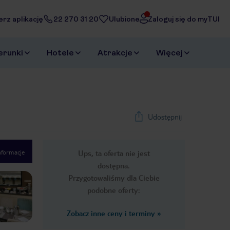
erz aplikację
22 270 31 20
Ulubione
Zaloguj się do myTUI
erunki
Hotele
Atrakcje
Więcej
Udostępnij
nformacje
Ups, ta oferta nie jest
1
/
24
dostępna.
Next slide
Przygotowaliśmy dla Ciebie
podobne oferty:
Zobacz inne ceny i terminy
»