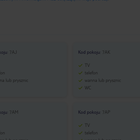
koju
:
7AJ
Kod pokoju
:
7AK
TV
fon
telefon
a lub prysznic
wanna lub prysznic
WC
koju
:
7AM
Kod pokoju
:
7AP
TV
fon
telefon