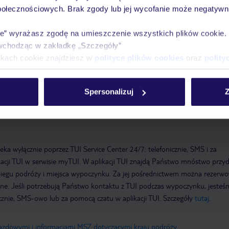
połecznościowych. Brak zgody lub jej wycofanie może negatywni
ing
Zameldowanie od: 14:00:00
Wymeldowanie do: 11:00:00
Sala
ie” wyrażasz zgodę na umieszczenie wszystkich plików cookie
a hotelu: 1900
Sejf hotelowy
Wi-Fi w hotelu
Ostatni gruntowny re
wchodząc w zakładkę „Szczegóły”
: 1
Zwierzęta domowe na zapytanie: bez opłat
Obsługa pokojowa
Łą
ikach cookie znajdziesz w
polityce plików cookies
oraz
polity
ba pokoi: 80
Formy płatności: American Express, EC Maestro, Mastercard
Spersonalizuj
Z
a wyłącznie poprzez TUI Service Center 24/7: telefonicznie, SMS i za
acji TUI w serwisie myTUI. W aplikacji TUI znajdą Państwo mnóstwo przy
biegu podróży i miejsca wypoczynku. Za jej pośrednictwem można rezerw
wne. Jeśli potrzebują Państwo kontaktu z TUI podczas wypoczynku, jeste
icznie, SMS-owo lub za pomocą czatu w aplikacji TUI. Szczegóły
tutaj
.
jazdowymi i informacjami MSZ dotyczącymi kraju podróży
.