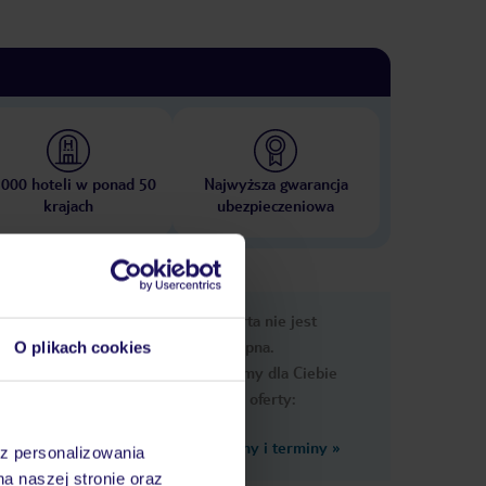
 000 hoteli w ponad 50
Najwyższa gwarancja
krajach
ubezpieczeniowa
nformacje
Ups, ta oferta nie jest
dostępna.
O plikach cookies
Przygotowaliśmy dla Ciebie
podobne oferty:
Zobacz inne ceny i terminy
»
az personalizowania
na naszej stronie oraz