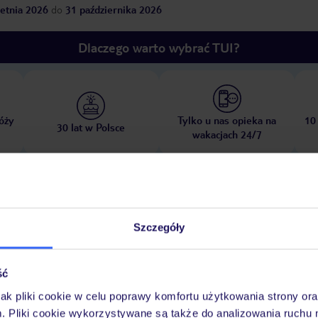
etnia 2026
do
31 października 2026
Dlaczego warto wybrać TUI?
óży
Tylko u nas opieka na
10
30 lat w Polsce
wakacjach 24/7
Pokoje
Wyżywienie
Atrakcje
Ważne i
Szczegóły
ść
jak pliki cookie w celu poprawy komfortu użytkowania strony or
fa odnowy biologicznej z sauną.
Wypożyczalnia rowerów
Liczba saun:
m. Pliki cookie wykorzystywane są także do analizowania ruchu 