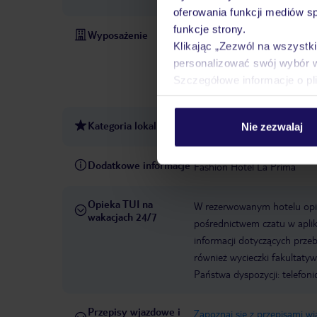
oferowania funkcji mediów s
funkcje strony.
Wyposażenie
Całodobowa recepcja
Park
Klikając „Zezwól na wszystk
konferencyjna
Rok otwarci
personalizować swój wybór 
2010
Winda
Liczba wind
Szczegółowe informacje o pl
liczba pięter: 5
Łączna licz
Kategoria lokalna
4 gwiazdki
Nie zezwalaj
Dodatkowe informacje
Fashion Hotel La Prima
Opieka TUI na
W rezerwowanym hotelu opiek
wakacjach 24/7
pośrednictwem czatu w aplik
informacji dotyczących prze
również wycieczki fakultaty
Państwa dyspozycji: telefon
Przepisy wjazdowe i
Zapoznaj się z przepisami w