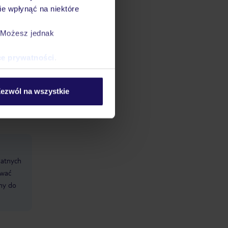
e wpłynąć na niektóre
. Możesz jednak
mont:
czna
ce prywatności
.
, Visa
ezwól na wszystkie
datnych
ować
śmy do