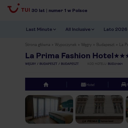
30
lat
|
numer
1
w Polsce
Last Minute
All Inclusive
Lato 2026
Strona główna
Wypoczynek
Węgry
Budapeszt
La P
La Prima Fashion Hotel
WĘGRY
BUDAPESZT
BUDAPESZT
KOD HOTELU
BUD21001
Hotel
top
Previous slide