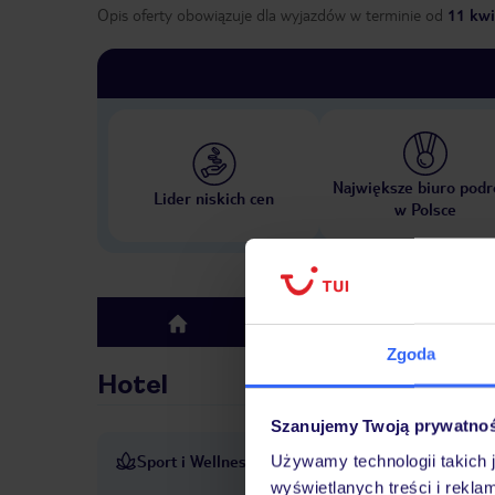
Opis oferty obowiązuje dla wyjazdów w terminie
od
11 kwi
Największe biuro podr
Lider niskich cen
w Polsce
Hotel
top
Zgoda
Hotel
Szanujemy Twoją prywatno
Sport i Wellness
Używamy technologii takich 
W obiekcie znajduje się stre
wyświetlanych treści i rekla
1
Sauna