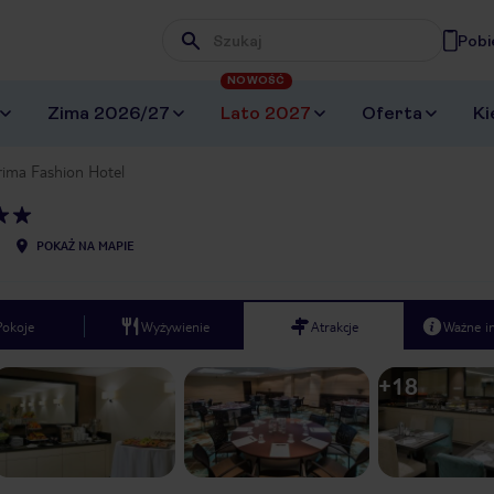
Pobi
Wpisz frazę, której szukasz
NOWOŚĆ
Zima 2026/27
Lato 2027
Oferta
Ki
rima Fashion Hotel
POKAŻ NA MAPIE
Pokoje
Wyżywienie
Atrakcje
Ważne i
+
18