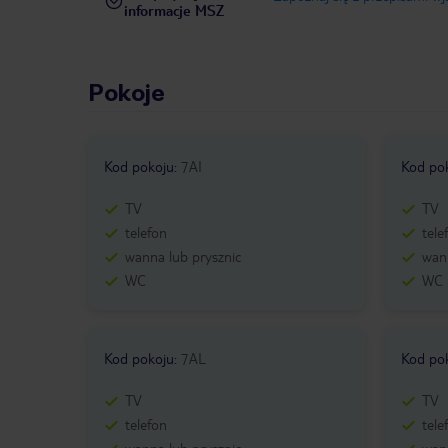
informacje MSZ
Pokoje
Kod pokoju
:
7AI
Kod po
TV
TV
telefon
tele
wanna lub prysznic
wann
WC
WC
Kod pokoju
:
7AL
Kod po
TV
TV
telefon
tele