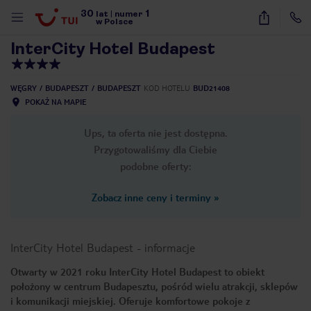
30
1
1
/
11
lat
|
numer
w Polsce
InterCity Hotel Budapest
WĘGRY
BUDAPESZT
BUDAPESZT
KOD HOTELU
BUD21408
POKAŻ NA MAPIE
Ups, ta oferta nie jest dostępna.
Przygotowaliśmy dla Ciebie
podobne oferty:
Zobacz inne ceny i terminy
»
InterCity Hotel Budapest
-
informacje
Otwarty w 2021 roku InterCity Hotel Budapest to obiekt
położony w centrum Budapesztu, pośród wielu atrakcji, sklepów
nute
i komunikacji miejskiej. Oferuje komfortowe pokoje z