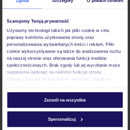
Zgoda
Szczegóły
O plikach cookies
Szanujemy Twoją prywatność
Hotel
Używamy technologii takich jak pliki cookie w celu
poprawy komfortu użytkowania strony oraz
Wyżywienie
personalizowania wyświetlanych treści i reklam. Pliki
cookie wykorzystywane są także do analizowania ruchu
na naszej stronie oraz oferowania funkcji mediów
Atrakcje
społecznościowych. Brak zgody lub jej wycofanie może
negatywnie wpłynąć na niektóre funkcje strony.
Klikając „Zezwól na wszystkie” wyrażasz zgodę na
umieszczenie wszystkich plików cookie. Możesz jednak
Ważne informacje
personalizować swój wybór wchodząc w zakładkę
„Szczegóły”
Zezwól na wszystkie
Szczegółowe informacje o plikach cookie znajdziesz
Często zadawane pytania
w
polityce plików cookies
oraz
polityce prywatności
.
Spersonalizuj
Jak zmienić uczestników/osobę zgłaszającą?
Czy w Hotelu będzie przedstawiciel TUI?