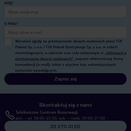
IMIĘ*
E-MAIL*
Wyrażam zgodę na przetwarzanie danych osobowych przez TUI
Poland Sp. z o.o. i TUI Poland Dystrybucja Sp. z o.o. w celach
marketingowych, w zakresie oraz celu wskazanym w
„Informacji o
przetwarzaniu danych osobowych”
, poprzez elektroniczną formę
komunikacji (e-mail), także z użyciem tzw. automatycznych
systemów wywołujących.
Zapisz się
Skontaktuj się z nami
Telefoniczne Centrum Rezerwacji
pon. – pt. 08:00–22:00, sob. – niedz. 09:00–21:00
22 270 31 20