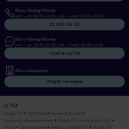
Biuro Obsługi Klienta
pon. – pt. 08:00–22:00, sob. – niedz. 09:00–21:00
22 255 04 02
Biuro Obsługi Klienta
pon. – pt. 08:00–22:00, sob. – niedz. 09:00–21:00
Czat w myTUI
Biura stacjonarne
Znajdź na mapie
O TUI
Grupa TUI
TUI Poland
Kariera
Kontakt
Gwarancja ubezpieczeniowa
Opieka TUI na wakacjach 24/7
TUI.cz
Dane osobowe
Aplikacja mobilna TUI
Opinie TUI